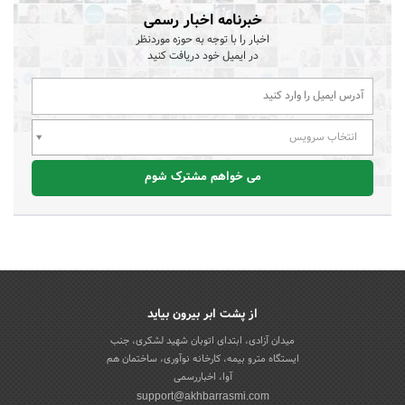
خبرنامه اخبار رسمی
اخبار را با توجه به حوزه موردنظر
در ایمیل خود دریافت کنید
انتخاب سرویس
می خواهم مشترک شوم
از پشت ابر بیرون بیاید
میدان آزادی، ابتدای اتوبان شهید لشکری، جنب
ایستگاه مترو بیمه، کارخانه نوآوری، ساختمان هم
آوا، اخباررسمی
support@akhbarrasmi.com