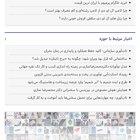
خرید تلگرام پرمیوم با ارزان ترین قیمت
چرا لامپ ال ای دی از لامپ رشته‌ای و کم مصرف بهتر است؟
چرا پنل های ال ای دی سقفی فروش خوبی دارند؟
اخبار مرتبط با حوزه
تاب‌آوری سازمانی؛ کلید حفظ عملکرد و پایداری در زمان بحران
ساختمانی که قرار بود ویران شود؛ چگونه به «برج تایتان» تبدیل شد؟
مدل نوآورانه دکترمحمدرضانمازی در زمینه راه اندازی کسب و کار تک نفره جهانی
رویداد استارت‌آپی نوآوری در پخت و بسته‌بندی شیرینی سنتی قزوین
طرح و ایده شمیم با "ابر شمیم" وارد عرصه زیرساخت و هاستینگ می‌شود
همایش هوش مصنوعی در بیزینس با سخنرانی دکتر محمدرضا نمازی
تاب‌آوری؛ چه مهارت‌هایی برای تحمل سختی‌ها باید آموخت و به کار گرفت