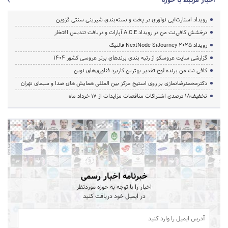
اخبار مرتبط با حوزه
رویداد استارت‌آپی نوآوری در پخت و بسته‌بندی شیرینی سنتی قزوین
درخشش کافی‌نت من در رویداد A.C.E آپارات و دریافت تندیس افتخار
رویداد NextNode SiJourney 2025 فالنیک
گزارشی سایت عروسکو از رتبه بندی برندهای برتر عروسی کشور 1404
کافی نت من برنده لوح تقدیر بهترین کاربرد فناوری‌های نوین
دکترمحمدرضانمازی بر روی استیج مرکز بین المللی همایش های صدا و سیمای تهران
تخفیف‌18 درصدی اشتراکات مناقصات مزایدات از 17 خرداد ماه
خبرنامه اخبار رسمی
اخبار را با توجه به حوزه موردنظر
در ایمیل خود دریافت کنید