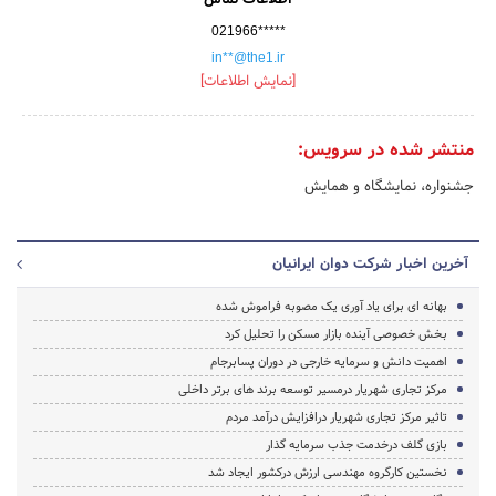
021966*****
in**@the1.ir
[نمایش اطلاعات]
منتشر شده در سرویس:
جشنواره، نمایشگاه و همایش
آخرین اخبار شرکت دوان ایرانیان
بهانه ای برای یاد آوری یک مصوبه فراموش شده
بخش خصوصی آینده بازار مسکن را تحلیل کرد
اهمیت دانش و سرمایه خارجی در دوران پسابرجام
مرکز تجاری شهریار درمسیر توسعه برند های برتر داخلی
تاثیر مرکز تجاری شهریار درافزایش درآمد مردم
بازی گلف درخدمت جذب سرمایه گذار
نخستین کارگروه مهندسی ارزش درکشور ایجاد شد