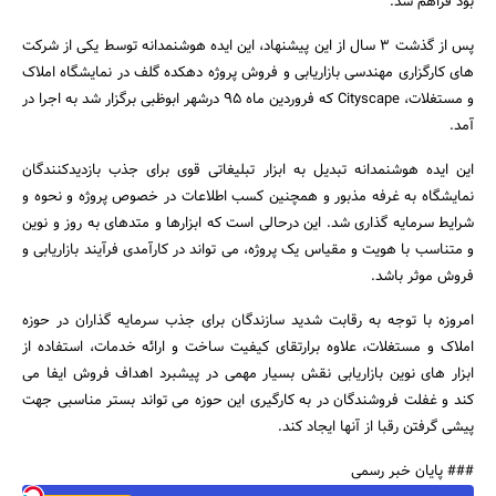
بود فراهم شد.
پس از گذشت 3 سال از این پیشنهاد، این ایده هوشنمدانه توسط یکی از شرکت
های کارگزاری مهندسی بازاریابی و فروش پروژه دهکده گلف در نمایشگاه املاک
و مستغلات، Cityscape که فروردین ماه 95 درشهر ابوظبی برگزار شد به اجرا در
آمد.
این ایده هوشنمدانه تبدیل به ابزار تبلیغاتی قوی برای جذب بازدیدکنندگان
جستجو
نمایشگاه به غرفه مذبور و همچنین کسب اطلاعات در خصوص پروژه و نحوه و
شرایط سرمایه گذاری شد. این درحالی است که ابزارها و متدهای به روز و نوین
و متناسب با هویت و مقیاس یک پروژه، می تواند در کارآمدی فرآیند بازاریابی و
فروش موثر باشد.
امروزه با توجه به رقابت شدید سازندگان برای جذب سرمایه گذاران در حوزه
املاک و مستغلات، علاوه برارتقای کیفیت ساخت و ارائه خدمات، استفاده از
ابزار های نوین بازاریابی نقش بسیار مهمی در پیشبرد اهداف فروش ایفا می
کند و غفلت فروشندگان در به کارگیری این حوزه می تواند بستر مناسبی جهت
پیشی گرفتن رقبا از آنها ایجاد کند.
### پایان خبر رسمی