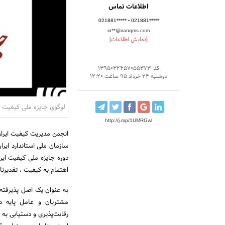
اطلاعات تماس
-
021881*****
021881*****
in**@iranqms.com
[نمایش اطلاعات]
کد: 1395032457055373
دوشنبه 24 خرداد 95 ساعت 12:20
لوگوی جایزه ملی کیفیت ا
http://j.mp/1UMRGwl
انجمن مدیریت کیفیت ایران
سازمان ملی استاندارد ایر
اهتمام به کیفیت ، تقدیرن
به‌ عنوان یک اصل پذیرفت
مشتریان و عامل پایه د
رقابت‌پذیری و دستیابی به 