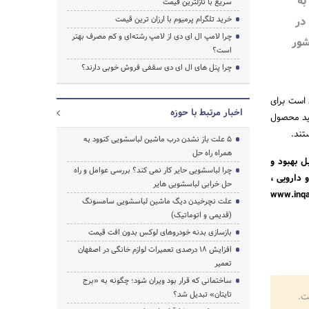
به
سریع با نازلترین قیمت
در
خرید تلگرام پرمیوم با ارزان ترین قیمت
چرا لامپ ال ای دی از لامپ رشته‌ای و کم مصرف بهتر
شور
است؟
چرا پنل های ال ای دی سقفی فروش خوبی دارند؟
 است برای
اخبار مرتبط با حوزه
لید محصول
تند.
5 علت باز نشدن درب ماشین لباسشویی کنوود به
همراه راه حل
ل بهبود و
چرا لباسشویی حایر کار نمی کند؟ بررسی عوامل و راه
 دارویی ،
حل خرابی لباسشویی هایر
 تا در فرایند سیزدهمین دوره فرایند ارزیابی عملکرد کیفیت ایرانwww.inqa.org
علت نچرخیدن دیگ ماشین لباسشویی سامسونگ
(قدیمی و اتوماتیک)
بازسازی بدنه خودروهای لوکس بدون افت قیمت
افزایش ۱۸ درصدی تعمیرات لوازم خانگی در اصفهان
تعمیر
ساختمانی که قرار بود ویران شود؛ چگونه به «برج
تایتان» تبدیل شد؟
ت.