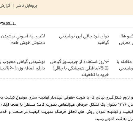
پروفایل ناشر
گزارش 
و ها!
دوای درد چاقی این نوشیدنی
لاغری به آسونیِ نوشیدن 
 معرفی
گیاهیه
دمنوش خوش طعم
قابله با
90روز استفاده از چربیسوز گیاهی
نوشیدنی گیاهی محبوب برا
وشیدنی
👋🏻خدافظی همیشگی با چاقی!
دارای اضافه وزن! 60%تخفیف
خرید با تخفیف
 لزوم شکل‌گیری نهادی که با هویت حقوقی عهده‌د‌ار نهادینه سازی موضوع کیفیت با
مدیریت کیفیت ایران در سال 1376 بعنوان یک تشکل حرفه‌ای غیرانتفاعی بصورت کاملا مستقل با هدف ار
یفیت و نهادینه نمودن روش های تحقق فرهنگ مدیریت کیفیت در صنعت و خدمات
ران به ثبت قانونی رسید.