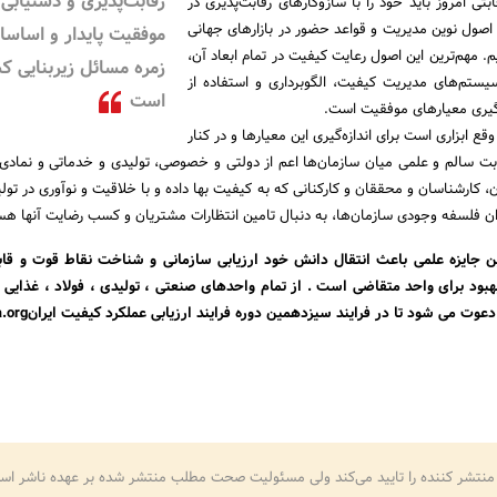
رقابت‌پذیری و دستیابی 
ابتی امروز باید خود را با سازوکارهای رقابت‌پذیری در
 اصول نوین مدیریت و قواعد حضور در بازارهای جهانی
موفقیت پایدار و اساسا 
ریم. مهم‌ترین این اصول رعایت کیفیت در تمام ابعاد آن،
زمره مسائل زیربنایی ک
 سیستم‌های مدیریت کیفیت، الگوبرداری و استفاده از
است
گیری معیارهای موفقیت است.
قع ابزاری است برای اندازه‌گیری این معیارها و در کنار
قابت سالم و علمی میان سازمان‌ها اعم از دولتی و خصوصی، تولیدی و خدماتی و نمادی
، کارشناسان و محققان و کارکنانی که به کیفیت بها داده و با خلاقیت و نوآوری در تو
وان فلسفه وجودی سازمان‌ها، به‌ دنبال تامین انتظارات مشتریان و کسب رضایت آنها هس
ن جایزه علمی باعث انتقال دانش خود ارزیابی سازمانی و شناخت نقاط قوت و قاب
هبود برای واحد متقاضی است . از تمام واحدهای صنعتی ، تولیدی ، فولاد ، غذایی و
ارتباطات ،پتروشیمی و … دعوت می شود
منتشر کننده را تایید می‌کند ولی مسئولیت صحت مطلب منتشر شده بر عهده ناشر اس