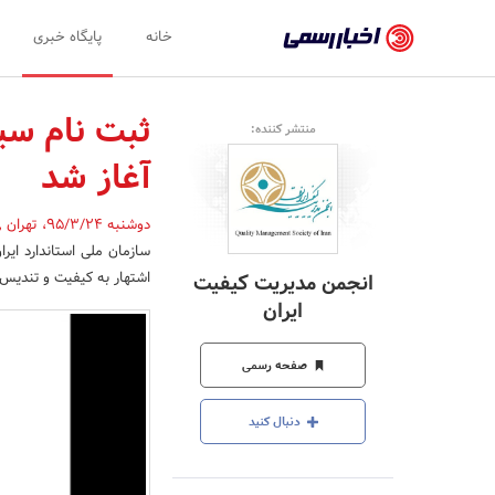
اخبار
خانه
پایگاه خبری
رسمی
-
ثبت نام سی
منتشر کننده:
اخبار
آغاز شد
تایید
شده
دوشنبه 95/3/24
،
تهران
,
سازمان ملی استاندارد ایر
شرکت‌ها،
اشتهار به کیفیت و تندیس 
انجمن مدیریت کیفیت
سازمان‌ها
ایران
و
صفحه رسمی
روابط
عمومی‌ها
دنبال کنید