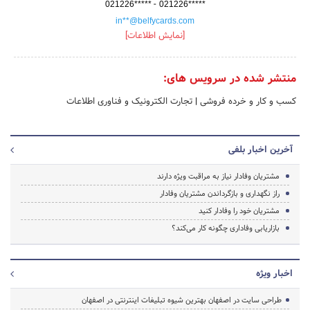
-
021226*****
021226*****
in**@belfycards.com
[نمایش اطلاعات]
منتشر شده در سرویس های:
کسب و کار و خرده فروشی
|
تجارت الکترونیک و فناوری اطلاعات
آخرین اخبار بلفی
مشتریان وفادار نیاز به مراقبت ویژه دارند
راز نگهداری و بازگرداندن مشتریان وفادار
مشتریان خود را وفادار کنید
بازاریابی وفاداری چگونه کار می‌کند؟
اخبار ویژه
طراحی سایت در اصفهان بهترین شیوه تبلیغات اینترنتی در اصفهان