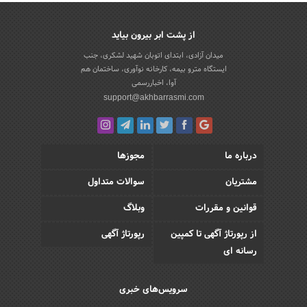
از پشت ابر بیرون بیاید
میدان آزادی، ابتدای اتوبان شهید لشکری، جنب
ایستگاه مترو بیمه، کارخانه نوآوری، ساختمان هم
آوا، اخباررسمی
support@akhbarrasmi.com
درباره ما
مجوزها
مشتریان
سوالات متداول
قوانین و مقررات
وبلاگ
از رپورتاژ آگهی تا کمپین
رپورتاژ آگهی
رسانه ای
سرویس‌های خبری