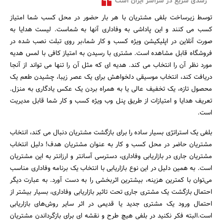
رشدی سریع در سراسر ایران است
توسط زیرساخت بلفی مشتریان با هر بار حضور در محل کسب شما امتیاز
کسب می کنند و این پاداشی به وفاداری آنها به شماست. لیست هدایا به
صورت آنلاین در اپلیکیشن ویژه کسب و کار شما،بر روی تبلت نصب شده در
فروشگاه قابل مشاهده است. مشتری با رسیدن به امتیاز کافی با لمس هدیه
مورد نظر آن را انتخاب می کند. هدیه ای که مثل آن را تنها می تواند از آنجا
دریافت کند، انتخاب موسیقی دلخواهش برای یک عصر زیبا، چشیدن طعم یک
محصول تازه، یک تخفیف عالی یا به همراه بردن یک عکس یادگاری به منزل.
تعریف هدایا و امتیازات از طریق پنل وب ویژه کسب و کار شما قابل مدیریت
جستجو
است.
بلفی یک استراتژی بسیار ساده را برای بازگشت مشتریان دنبال می کند، انتخاب
مشتریان حاضر در محل کسب و کار به عنوان مشتریان هدف! دلیل انتخاب
مشتریان جاری در بازاریابی وفاداری، دسترسی آسانتر و ارزانتر به این مشتریان
است. به همین دلیل در این نوع بازاریابی با انتخاب یک برنامه وفاداری مناسب
می‌توان با کمترین هزینه، بیشترین اثربخشی را به دست آورد. به عبارت دیگر
احتمال بازگشت یک مشتری جاری تحت تاثیر بازاریابی وفاداری، بسیار بیشتر از
احتمال ورود یک مشتری جدید یا قدیمی در اثر سایر روش‌های بازاریابی
است.البته فکر نکنید در بلفی هیچ طرح و نقشه‌ ای برای بازگرداندن مشتریان