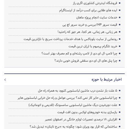
فروشگاه اینترنتی کشاورزی اگری راز
ایده های طلایی برای کسب درآمد از اینستاگرام
خدمات سایت انجام پروژه ماهان
قیمت سرور HP/بررسی و خرید سرور اچ پی
هر زبانی، هر زمانی، هر کجا، هر جور که راحتید!
رونمایی از سایت بلوباکس با هدف خدمات پرداخت سریع با نازلترین قیمت
خرید تلگرام پرمیوم با ارزان ترین قیمت
چرا لامپ ال ای دی از لامپ رشته‌ای و کم مصرف بهتر است؟
چرا پنل های ال ای دی سقفی فروش خوبی دارند؟
اخبار مرتبط با حوزه
5 علت باز نشدن درب ماشین لباسشویی کنوود به همراه راه حل
چرا لباسشویی حایر کار نمی کند؟ بررسی عوامل و راه حل خرابی لباسشویی هایر
علت نچرخیدن دیگ ماشین لباسشویی سامسونگ (قدیمی و اتوماتیک)
بازسازی بدنه خودروهای لوکس بدون افت قیمت
افزایش ۱۸ درصدی تعمیرات لوازم خانگی در اصفهان تعمیر
ساختمانی که قرار بود ویران شود؛ چگونه به «برج تایتان» تبدیل شد؟