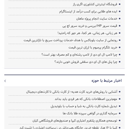
فروشگاه اینترنتی کشاورزی اگری راز
ایده های طلایی برای کسب درآمد از اینستاگرام
خدمات سایت انجام پروژه ماهان
قیمت سرور HP/بررسی و خرید سرور اچ پی
هر زبانی، هر زمانی، هر کجا، هر جور که راحتید!
رونمایی از سایت بلوباکس با هدف خدمات پرداخت سریع با نازلترین قیمت
خرید تلگرام پرمیوم با ارزان ترین قیمت
چرا لامپ ال ای دی از لامپ رشته‌ای و کم مصرف بهتر است؟
چرا پنل های ال ای دی سقفی فروش خوبی دارند؟
اخبار مرتبط با حوزه
آشنایی با روش‌های خرید کارت هدیه؛ از کارت بانکی تا کارت‌های دیجیتال
مهم‌ترین اصطلاحات بانکی که هر فردی باید بداند
تبدیل شماره کارت بانکی به شبا و حساب با بلوتبدیل
سرمایه گذاری در گواهی سپرده طلا بانک ها
توسعه‌ی همکاری‌ پلتفرم اعتباری کیپا و صندوق‌های فروشگاهی کیان
کیپا با ۱۶ هزار نقطه خرید، جایگاه رهبری‌اش در زیرساخت اعتباری را تثبیت کرد