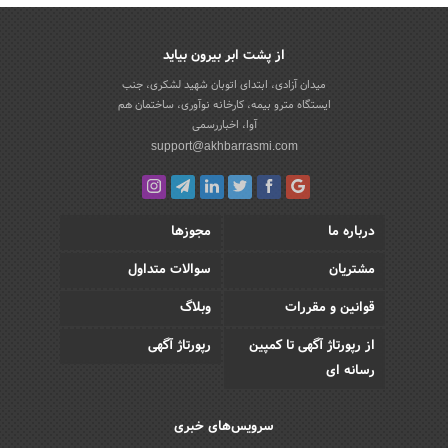
از پشت ابر بیرون بیاید
میدان آزادی، ابتدای اتوبان شهید لشکری، جنب
ایستگاه مترو بیمه، کارخانه نوآوری، ساختمان هم
آوا، اخباررسمی
support@akhbarrasmi.com
درباره ما
مجوزها
مشتریان
سوالات متداول
قوانین و مقررات
وبلاگ
از رپورتاژ آگهی تا کمپین
رپورتاژ آگهی
رسانه ای
سرویس‌های خبری