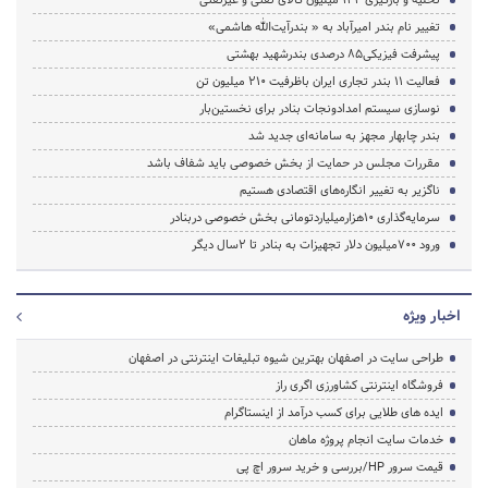
تخلیه و بارگیری ۱۳۲ میلیون کالای نفتی و غیرنفتی
تغییر نام بندر امیرآباد به « بندرآیت‌الله هاشمی»
پیشرفت فیزیکی‌۸۵ درصدی بندرشهید بهشتی
فعالیت ۱۱ بندر تجاری ایران باظرفیت ۲۱۰ میلیون تن
نوسازی سیستم امدادونجات بنادر برای نخستین‌بار
بندر چابهار مجهز به سامانه‌ای جدید شد
مقررات مجلس در حمایت از بخش خصوصی باید شفاف باشد
ناگزیر به تغییر انگاره‌های اقتصادی هستیم
سرمایه‌گذاری 10هزارمیلیاردتومانی بخش خصوصی دربنادر
ورود 700میلیون دلار تجهیزات‌ به بنادر تا 2سال دیگر
اخبار ویژه
طراحی سایت در اصفهان بهترین شیوه تبلیغات اینترنتی در اصفهان
فروشگاه اینترنتی کشاورزی اگری راز
ایده های طلایی برای کسب درآمد از اینستاگرام
خدمات سایت انجام پروژه ماهان
قیمت سرور HP/بررسی و خرید سرور اچ پی