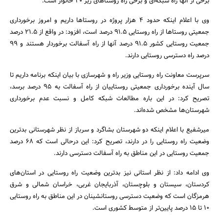
برخی از آنها راه شبکه‌ای و برخی راه روستاهای زیر 20 خانوار است.
وی با اعلام اینکه حدود 4 هزار پروژه در روستاها داریم و امروز برخورداری
جمعیتی روستاها از راه روستایی 91.5 درصد است، افزود: در واقع از 21.5 درصد
جمعیت روستایی کشور 91.5 درصد آنها از راه آسفالت برخوردار هستند و 99
درصد راه دسترسی روستایی دارند.
سرپرست معاونت راه روستایی وزیر راه و شهرسازی با بیان اینکه برنامه داریم تا
سال آینده برخورداری جمعیتی روستاییان از راه آسفالت به 95 درصد برسد،
تصریح کرد: در این باره مطالعات شبکه کامل و نسبت عدم برخورداری
شهرستان‌ها مشخص شده‌اند.
میرشفیع با اعلام اینکه دو شهرستان بشاگرد و سرباز از نظر شهرستانی بدترین
جستجو
وضعیت راه روستایی را در دارند، تصریح کرد: این درحالی است که 68 درصد
جمعیت روستایی در این مناطق به راه آسفالت دسترسی دارند.
وی ادامه داد: از نظر استانی نیز بدترین وضعیت راه روستایی در استان‌های
کردستان، سیستان و بلوچستان، آذربایجان غربی، خراسان شمالی و شرق
هرمزگان است که وضعیت دسترسی روستانشینان در این مناطق به راه روستایی
10 تا 15 درصد پایین‌تر از متوسط کشوری است.