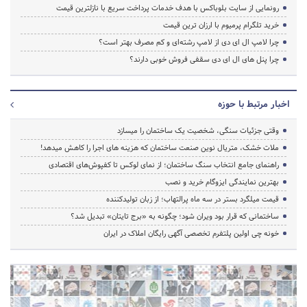
رونمایی از سایت بلوباکس با هدف خدمات پرداخت سریع با نازلترین قیمت
خرید تلگرام پرمیوم با ارزان ترین قیمت
چرا لامپ ال ای دی از لامپ رشته‌ای و کم مصرف بهتر است؟
چرا پنل های ال ای دی سقفی فروش خوبی دارند؟
اخبار مرتبط با حوزه
وقتی جزئیات سنگی، شخصیت یک ساختمان را میسازد
ملات خشک، متریال نوین صنعت ساختمان که هزینه‌ های اجرا را کاهش میدهد!
راهنمای جامع انتخاب سنگ ساختمان؛ از نمای لوکس تا کفپوش‌های اقتصادی
بهترین نمایندگی ایزوگام خرید و نصب
قیمت میلگرد بستر در سه ماه پرالتهاب؛ از زبان تولیدکننده
ساختمانی که قرار بود ویران شود؛ چگونه به «برج تایتان» تبدیل شد؟
خونه چی اولین پلتفرم تخصصی آگهی رایگان املاک در ایران