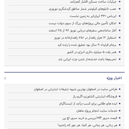
جزئیات ساخت مسکن اقشار کم‌درآمد
نصب تابلوهای کیلومتر شمار مناطق گردشگری نوروزی
ایرباس ۳۳۰ ایران‌ایر به زمین نشست
امکان تأمین مالی پروژه‌های بزرگ از سوی دولت نیست
آغاز ساماندهی سفرهای دریایی نوروز ۹۶ از ۲۵ اسفند‌
استقرار ۱۲ هزار راهدار در ۷۵۰ راهدارخانه در نوروز
برجام قرارداد ۹ سال بود تعلیق شده را زنده کرد
هدر رفت ۵ میلیارد دلاری انرژی در کشور
تحریم‌ها باعث خدشه‌دار شدن عزت ایرانی شد
اخبار ویژه
طراحی سایت در اصفهان بهترین شیوه تبلیغات اینترنتی در اصفهان
فروشگاه اینترنتی کشاورزی اگری راز
ایده های طلایی برای کسب درآمد از اینستاگرام
خدمات سایت انجام پروژه ماهان
قیمت سرور HP/بررسی و خرید سرور اچ پی
هر زبانی، هر زمانی، هر کجا، هر جور که راحتید!