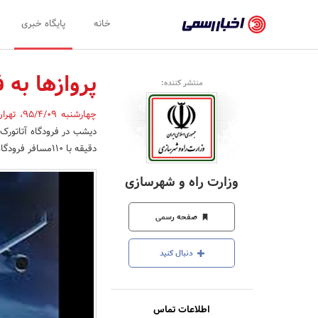
اخبار
خانه
پایگاه خبری
رسمی
-
پروازها به 
منتشر کننده:
اخبار
چهارشنبه 95/4/09
،
تهرا
تایید
شده
دقیقه با 110مسافر فرودگاه حضرت امام (ره) را ترک کرد.
شرکت‌ها،
وزارت راه و شهرسازی
سازمان‌ها
و
صفحه رسمی
روابط
دنبال کنید
عمومی‌ها
اطلاعات تماس