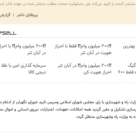
منتشر کننده را تایید می‌کند ولی مسئولیت صحت مطلب منتشر شده بر عهده ناشر اس
پروفایل ناشر
گزارش 
بهترین
❗❗200 میلیون وام❗❗ فقط با احراز
❗❗200 میلیون وام❗❗ با ا
هویت در آبان تتر
در آبان تتر
⏳فرصت محدود!! 3000گیگ
❗❗200 میلیون وام❗❗ در آبان تتر
سرمایه گذاری امن با طلا و
اینترنت خانگی 180 روزه فقط 600
احراز هویت کن
دیجی کالا
تاریخ 31 خرداد 1390 وزارت راه و شهرسازی با رای مجلس شورای اسلامی وسپس تایید شورای نگهبان از ادغام 
سازی تشکیل و مقرر گردید همه امکانات، تعهدات، اعتبارات، نیروی انسانی و اموال من
ه به وزارت راه وشهرسازی منتقل گردد.