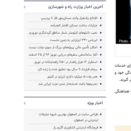
آخرین اخبار وزارت راه و شهرسازی
افتتاح یک‌هزار واحد مسکن‌مهر فاز ۸ پردیس
جستجو
جزئیات ساخت مسکن اقشار کم‌درآمد
نصب تابلوهای کیلومتر شمار مناطق گردشگری نوروزی
ایرباس ۳۳۰ ایران‌ایر به زمین نشست
امکان تأمین مالی پروژه‌های بزرگ از سوی دولت نیست
آغاز ساماندهی سفرهای دریایی نوروز ۹۶ از ۲۵ اسفند‌
استقرار ۱۲ هزار راهدار در ۷۵۰ راهدارخانه در نوروز
رای خدمات
برجام قرارداد ۹ سال بود تعلیق شده را زنده کرد
دگی خود و
هدر رفت ۵ میلیارد دلاری انرژی در کشور
 گیرند.
تحریم‌ها باعث خدشه‌دار شدن عزت ایرانی شد
ه هماهنگی
اخبار ویژه
طراحی سایت در اصفهان بهترین شیوه تبلیغات
اینترنتی در اصفهان
فروشگاه اینترنتی کشاورزی اگری راز