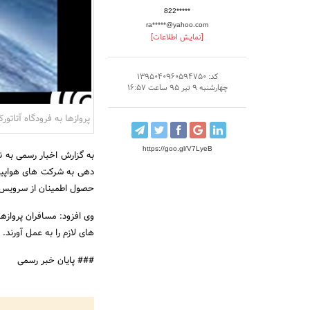
822*****
ra*****@yahoo.com
[نمایش اطلاعات]
کد: 1395040960594750
چهارشنبه 9 تیر 95 ساعت 16:57
پروازها به فرودگاه آتاتور
https://goo.gl/V7LyeB
به گزارش اخبار رسمی به ن
دهی به شرکت های هواپیما
حصول اطمینان از سرویس ده
وی افزود: مسافران پروازه
های لازم را به عمل آورند.
### پایان خبر رسمی