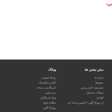
س:
سایر بخش ها
وبلاگ
درباره ما
روابط عمومی
مجوزها
آنلاین مارکتینگ
مشتریان اخبار رسمی
خبرنگاری و رسانه
سوالات متداول
برندسازی
قوانین
ویژه خبرنگاران
از رپورتاژ آگهی تا کمپین رسانه ای
مطالب ویژه
رپورتاژ آگهی