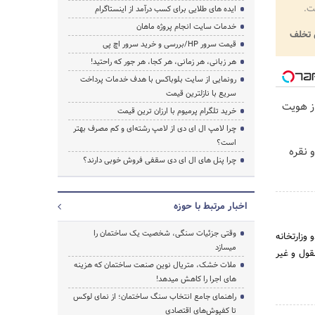
ت.
ایده های طلایی برای کسب درآمد از اینستاگرام
خدمات سایت انجام پروژه ماهان
تخلف
قیمت سرور HP/بررسی و خرید سرور اچ پی
هر زبانی، هر زمانی، هر کجا، هر جور که راحتید!
رونمایی از سایت بلوباکس با هدف خدمات پرداخت
سریع با نازلترین قیمت
حراز هویت
خرید تلگرام پرمیوم با ارزان ترین قیمت
چرا لامپ ال ای دی از لامپ رشته‌ای و کم مصرف بهتر
است؟
 نقره
چرا پنل های ال ای دی سقفی فروش خوبی دارند؟
اخبار مرتبط با حوزه
وقتی جزئیات سنگی، شخصیت یک ساختمان را
دو وزارتخانه
میسازد
قول و غیر
ملات خشک، متریال نوین صنعت ساختمان که هزینه‌
های اجرا را کاهش میدهد!
راهنمای جامع انتخاب سنگ ساختمان؛ از نمای لوکس
تا کفپوش‌های اقتصادی