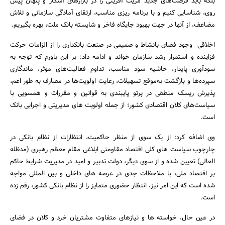
بلکه باید فرصت‌های جدید مزیت آفرینی را در بازارهای آشکار و پنهان پیش
روی، شناسایی کنیم و با برنامه ریزی مناسب، ارتقای آمادگی سازمانی و تلاش
مضاعف، از آنها در جهت بهبود جایگاه فاخر و شایسته بانک ملت، بهره بگیریم.
اخلاقی وجود فضای بانشاط و صمیمی در صنعت بانکداری را از الزامات حرکت
فزاینده و استمرار رشد سازمان خواند و ادامه داد: بر این باورم که توجه به
سودآوری پایدار، حاشیه سود مناسب، تداوم فعالیت‌های موثر، ماندگاری
سپرده‌ها و بازگشت به‌موقع تسهیلات، رعایت اولویت‌ها در مصارف به طور اعم،
پذیرش ریسک منطقی در پرتو پایبندی به قوانین و مقررات و همسویی با
سیاست‌های کلان اقتصادی کشور؛ از جمله اولویت های مدیریتی و اجرایی بانک
است.
وی اضافه کرد: از یک سوی از منظر حاکمیت، انتظارات از نظام بانکی در
چارچوب سیاست های کلی اقتصاد مقاومتی ابلاغی مقام معظم رهبری (مدظله
العالی) تعیین شده و از سوی دیگر، دولت تدبیر و امید در مدیریت شرایط حاکم
بر اقتصاد ملی، با ملاحظات جدی در عرصه های داخلی و بین المللی مواجه
شده است که این امر نیز، انتظار حضوری متمایز را از نظام بانکی کشور، رقم زده
است.
در عین حال، خواسته ها و نیازهای متفاوت مشتریان خرد و کلان در فضای