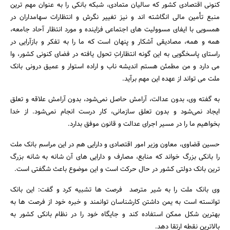
کنونی اقتصادی کشور که سالیان متمادی، شبکه بانکی را به عنوان مهم ترین
منبع تأمین مالی انگاشته اند و نیز تغییر نگرش و انتظارات سهامداران در
همسویی با ایفای مسوولیت های اجتماعی فزاینده و مورد انتظار آحاد جامعه،
همه و همه، مصادیقی آشکار و پنهان است که ما را به تفکر و بازآرایی در
راستای پاسخگویی به این گونه انتظاراتِ تحول یافته در فضای کنونی کشور، وا
می دارد و من مطمئن هستم اندیشه ناب و اراده استوار و عمیق درونی بانک
ملت می تواند از عهده این مهم برآید.
به گفته وی، بدون عدالت، آرامش حاصل نمی‌شود، بدون آرامش علاقه و تعلق
ایجاد نمی‌شود و بدون تعلق سازمانی، کار درست انجام نمی‌شود. از خدا
بخواهیم ما را در مسیر اجرای عدالت و قانون موفق بدارد.
حسین قضاوی، معاون وزیر امور اقتصادی و دارایی هم در این مراسم بانک ملت
را بانکی بزرگ خواند که منابع، مصارف و دارایی های آن شانه به شانه بزرگ
ترین بانک دولتی کشور در حال حرکت است و این موضوع باعث شگفتی است.
وی بانک ملت را به شیر مترصد فرصت ها تشبیه کرد و گفت: این بانک
توانسته است به یمن داشتن کارشناسان توانمند و خبره خود از فرصت ها به
بهترین شکل ممکن استفاده کند و جایگاه خود را در نظام بانکی کشور به
بالاترین نقطه ارتقا دهد.