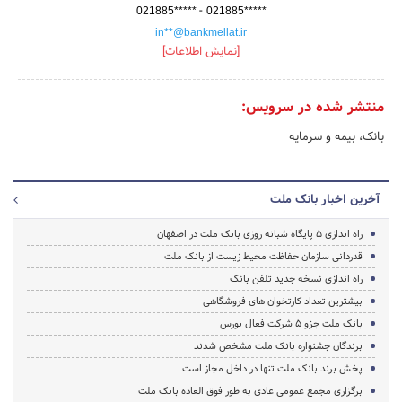
-
021885*****
021885*****
in**@bankmellat.ir
[نمایش اطلاعات]
منتشر شده در سرویس:
بانک، بیمه و سرمایه
آخرین اخبار بانک ملت
راه اندازی 5 پایگاه شبانه روزی بانک ملت در اصفهان
قدردانی سازمان حفاظت محیط زیست از بانک ملت
راه اندازی نسخه جدید تلفن بانک
بیشترین تعداد کارتخوان های فروشگاهی
بانک ملت جزو 5 شرکت فعال بورس
برندگان جشنواره بانک ملت مشخص شدند
پخش برند بانک ملت تنها در داخل مجاز است
برگزاری مجمع عمومی عادی به طور فوق العاده بانک ملت