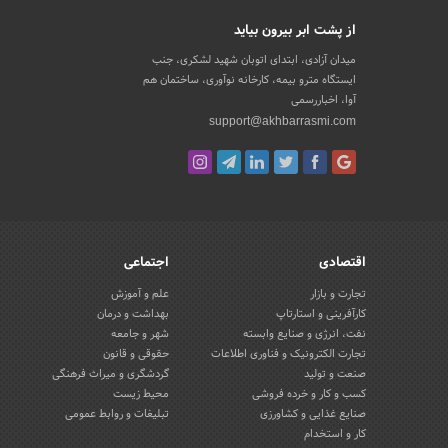
از پشت ابر بیرون بیاید
میدان آزادی، ابتدای اتوبان شهید لشکری، جنب
ایستگاه مترو بیمه، کارخانه نوآوری، ساختمان هم
آوا، اخباررسمی
support@akhbarrasmi.com
اقتصادی
اجتماعی
تجارت و بازار
علم و آموزش
کارآفرینی و استارتاپ
بهداشت و درمان
نفت، انرژی و صنایع وابسته
شهر و جامعه
تجارت الکترونیک و فناوری اطلاعات
حقوقی و قانون
صنعت و تولید
گردشگری و میراث فرهنگی
کسب و کار و خرده فروشی
محیط زیست
صنایع غذایی و کشاورزی
تبلیغات و روابط عمومی
کار و استخدام