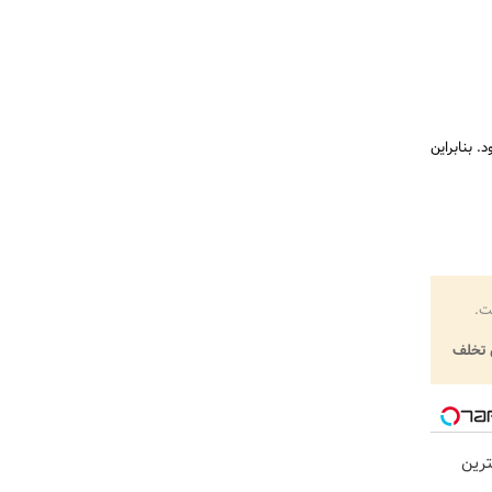
 بنابراین
ت.
تخلف
رین