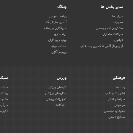
سایر بخش ها
وبلاگ
درباره ما
روابط عمومی
مجوزها
آنلاین مارکتینگ
مشتریان اخبار رسمی
خبرنگاری و رسانه
سوالات متداول
برندسازی
قوانین
ویژه خبرنگاران
از رپورتاژ آگهی تا کمپین رسانه ای
مطالب ویژه
رپورتاژ آگهی
فرهنگی
ورزش
سبک 
رسانه‌ها
تازه‌های ورزش
سلامت 
نشریات و کتاب
مکان‌های ورزشی
روانشن
سینما و تئاتر
تجهیزات ورزشی
مد و ل
موسیقی
باشگاه‌ها
سرگرمی
هنرهای تجسمی
دکوراس
صنایع دستی