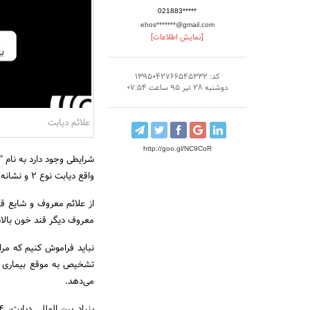
021883*****
ehos*******@gmail.com
[نمایش اطلاعات]
کد: 1395042766545332
دوشنبه 28 تیر 95 ساعت 07:54
علائم دیابت
http://goo.gl/NC9CoR
واقع دیابت نوع 2 و نشانه‌های آن به آرامی مشخص می‌شود.
از علائم معروف و شایع ق
معروف دیگر قند خون بالاس
نباید فراموش کنیم که مر
تشخیص به موقع بیماری و
می‌دهد.