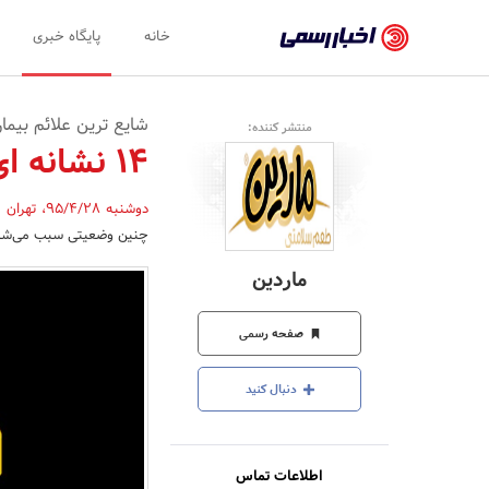
اخبار
خانه
پایگاه خبری
رسمی
-
شایع ترین علائم بیما
منتشر کننده:
اخبار
14 نشانه ای که دیابت را هشدار می دهد
تایید
دوشنبه 95/4/28
،
تهران
,
شده
چنین وضعیتی سبب می‌شود تقریبا نیمی از
شرکت‌ها،
ماردین
سازمان‌ها
و
صفحه رسمی
روابط
دنبال کنید
عمومی‌ها
اطلاعات تماس