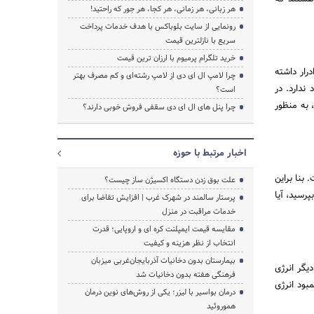
هر زبانی، هر زمانی، هر کجا، هر جور که راحتید!
رونمایی از سایت بلوباکس با هدف خدمات پرداخت
سریع با نازلترین قیمت
خرید تلگرام پرمیوم با ارزان ترین قیمت
رار داشته
چرا لامپ ال ای دی از لامپ رشته‌ای و کم مصرف بهتر
ندارد. در
است؟
، به منظور
چرا پنل های ال ای دی سقفی فروش خوبی دارند؟
اخبار مرتبط با حوزه
بنا براین
علت بوق زدن دستگاه اکسیژن ساز چیست؟
رسید، آیا
پرستار سالمند در شهرک غرب | افزایش تقاضا برای
خدمات مراقبت در منزل
مقایسه قیمت ایمپلنت کره ای و اروپایی؛ قدرت
انتخاب از نظر هزینه و کیفیت
بیمارستان بدون دخانیات آذربایجان‌غربی میزبان
یگر انرژی
فرهنگی هفته بدون دخانیات شد
بود انرژی
درمان بواسیر با لیزر؛ یکی از روش‌های نوین درمان
هموروئید