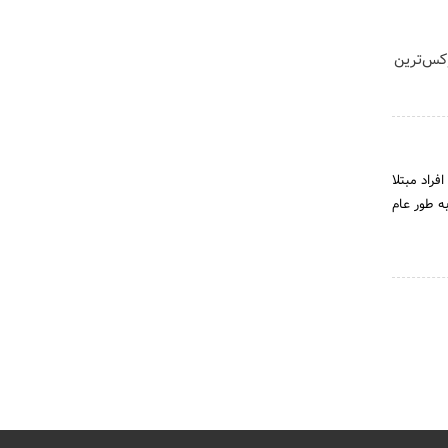
ی رسمی IM LS9 لوکس‌ترین
افراد مبتلا
به طور عام