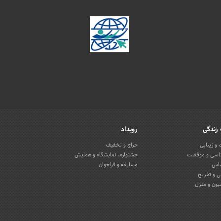
زندگی
رویداد
و زیبایی
حراج و تخفیف
اسی و موفقیت
جشنواره، نمایشگاه و همایش
باس
مسابقه و فراخوان
 و تفریح
یون و منزل