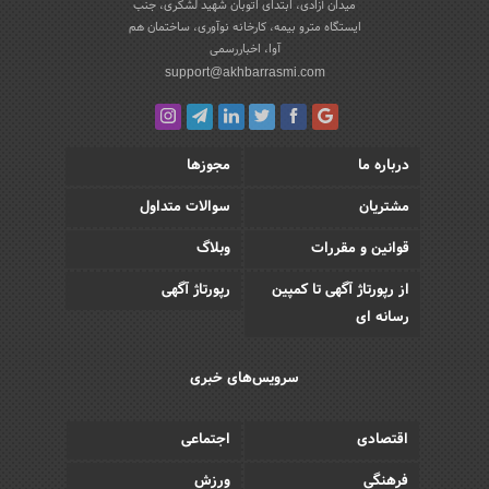
میدان آزادی، ابتدای اتوبان شهید لشکری، جنب
ایستگاه مترو بیمه، کارخانه نوآوری، ساختمان هم
آوا، اخباررسمی
support@akhbarrasmi.com
درباره ما
مجوزها
مشتریان
سوالات متداول
قوانین و مقررات
وبلاگ
از رپورتاژ آگهی تا کمپین
رپورتاژ آگهی
رسانه ای
سرویس‌های خبری
اقتصادی
اجتماعی
فرهنگی
ورزش