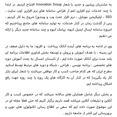
به مشتریان پیشین و جدید با شعار Innovation Group افتتاح کردیم. در ابتدا
با چند خدمات نرم افزاری اعم از طراحی سامانه های نرم افزاری (وب سایت ،
SEO ، اپلیکیشن موبایل ، نرم افزار تحت وب و ویندوز) شروع به کار کردیم ،
پس از گذشت زمان در کنار خدمات، به تولید سامانه های جامع پرداختیم که
امروزه سامانه ارسال ایمیل انبوه، پیامک انبوه و چند سامانه جدید دیگر را ارائه
می دهیم .
وی در ادامه به برنامه های آینده آناتک پرداخت و افزود: ما به دلیل ضعف در
این زمینه ، با هدف آموزش و پروش و توسعه بخش فناوری اطلاعات برنامه ای
جستجو
بلند مدت برای آناتک صورت داده ایم ، از تابستان امسال به بحث آموزش دوره
های تخصصی : برنامه نویسی ، طراحی ، شبکه و دوره های مرتبط توسط اساتید
مطرح ایران که هر کدام صاحب کسب و کار موفقی میباشند با شعار (برای بازار
کار یاد بگیرید) که در کنار آن به کارگاه های یک روزه یا چند روزه جهت رفع
اشکال پرداخته ایم.
و بخش دیگر شامل همایش های سالانه میباشد که در خصوص کسب و کار
آنلاین و تبلیغات آنلاین میباشد قصد داریم برگزار کنیم که حتی فعلا مجله ای در
این موضوع صورت داده ایم که سعی بر اطلاع رسانی تکنولوژی های نوین و
بروزرسانی این قشر از جامعه داریم .