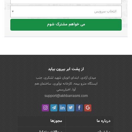
انتخاب سرویس
می خواهم مشترک شوم
از پشت ابر بیرون بیاید
میدان آزادی، ابتدای اتوبان شهید لشکری، جنب
ایستگاه مترو بیمه، کارخانه نوآوری، ساختمان هم
آوا، اخباررسمی
support@akhbarrasmi.com
درباره ما
مجوزها