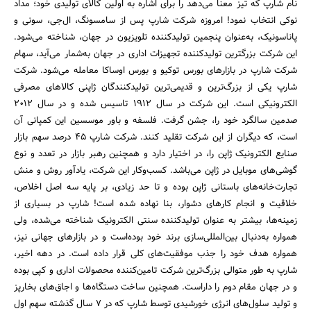
نام شارپ که تیز معنا می‌دهد را برای اشاره به اولین کالای تولیدی خود؛ مداد
نوکی انتخاب نمود! امروزه شرکت شارپ پس از سامسونگ، ال‌جی، سونی و
پاناسونیک، به‌عنوان پنجمین تولیدکننده تلویزیون در جهان، شناخته می‌شود.
این شرکت بزرگترین تولیدکننده تجهیزات اداری در جهان به‌شمار می‌آید، سهام
شرکت شارپ در بازارهای بورس توکیو و بورس اوساکا معامله می‌شود. شرکت
شارپ یکی از بزرگ‌ترین و قدیمی‌ترین تولیدکنندگان ژاپنی کالاهای مصرفی
الکترونیکی است. این شرکت در سال 1912 تاسیس شده و در سال 2012
صدمین سالگرد خود را، جشن گرفت. فلسفه و باور موسسین این کمپانی آن
است، که دیگران از این شرکت تقلید کنند. شرکت شارپ 45 درصد سهم بازار
صنایع الکترونیک ژاپن را، در اختیار دارد و همچنین رهبر بازار در تعدد و نوع
گوشی‌های موبایل در ژاپن می‌باشد. کسب‌وکار این شرکت، یادآور روش و منش
تجارت‌خانه‌های باستانی ژاپن بوده و تا حد زیادی، بر پایه سه اصل اخلاص،
خلاقیت و انجام کارهای دشوار، بنا نهاده شده است! شارپ در بسیاری از
زمینه‌ها، بیشتر به عنوان تولیدکننده سنتی الکترونیک شناخته می‌شده، ولی
همواره به‌دنبال بین‌المللی‌سازی برند خود بوده‌است و در بازارهای جهانی نیز،
همواره هدف خود را جذب موفقیت‌های کلی قرار داده است. در دهه اخیر،
شارپ به طور متوالی بزرگ‌ترین شرکت تامین‌کننده محصولات اداری و کپی بوده
و در جهان مقام دوم را داراست. همچنین ساخت دستگاه‌ها و اجاق‌های بخارپز
و تولید سلول‌های انرژی خورشیدی توسط شارپ که در 7 سال گذشته سهم اول