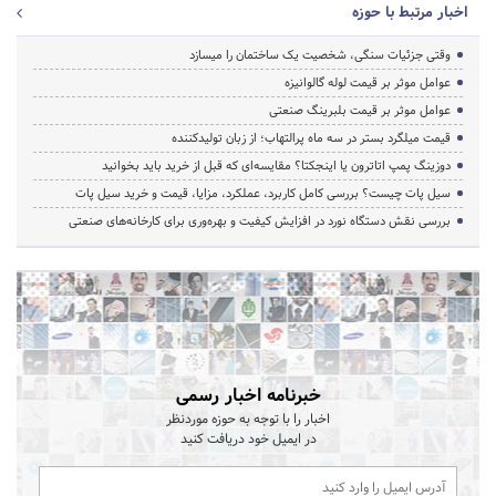
اخبار مرتبط با حوزه
وقتی جزئیات سنگی، شخصیت یک ساختمان را میسازد
عوامل موثر بر قیمت لوله گالوانیزه
عوامل موثر بر قیمت بلبرینگ صنعتی
قیمت میلگرد بستر در سه ماه پرالتهاب؛ از زبان تولیدکننده
دوزینگ پمپ اتاترون یا اینجکتا؟ مقایسه‌ای که قبل از خرید باید بخوانید
سیل پات چیست؟ بررسی کامل کاربرد، عملکرد، مزایا، قیمت و خرید سیل پات
بررسی نقش دستگاه نورد در افزایش کیفیت و بهره‌وری برای کارخانه‌های صنعتی
خبرنامه اخبار رسمی
اخبار را با توجه به حوزه موردنظر
در ایمیل خود دریافت کنید