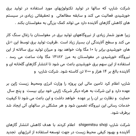
شرکت شارپ که سالها در تولید تکنولوژیهای مورد استفاده در تولید برق
خورشیدی فعالیت می کند و سابقه مطالعاتی و تحقیقاتی زیادی در سیستم
های کاهش گازهای آلاینده دارد می تواند کمک بزرگی به مغولستان بکند .
زیرا هنوز شمار زیادی از نیروگاههای تولید برق در مغولستان با زغال سنگ کار
می کند و سطح آلایندگی ان بسیار زیاد است .ظرفیت تولید برق توسط این ÷نل
های خورشیدی برابر با 10 مگا وات خواهد بود و میزان تولید برق سالانه از این
نیروگاه خورشیدی در مغولستان به مرز 14182 مگا وات ساعت می رسد .
استفاده از این سهم برق خورشیدی باعث می شود تا انتشار گازهای گلخانه ای و
آلاینده بالغ بر 14 هزار و 700 تن کاسته شود. شرکت شارپ و
جستجو
شارپ اعلام کرد تامین مالی این پروژه را وزارت انرژی ومحیط زیست ژاپن بر
عهده دارد و این شرکت به هراه دیگر شریک ژاپنی خود برای بیست و پنج سال
حمایت و نظارت بر ان را بر عهده خواهد داشت و این باعث می شود تا کیفیت
خدمات رسانی این نیروگاه تضمین شود و هر مشکلی در سالهای آتی ایجاد شد
برطرف شود.
شرکت شارپ shigemitsu shoji اعلام کردند با هدف کاهش انتشار گازهای
آلاینده و بهبود کیفی محیط زیست در جهت توسعه استفاده از انرژیهای تجدید