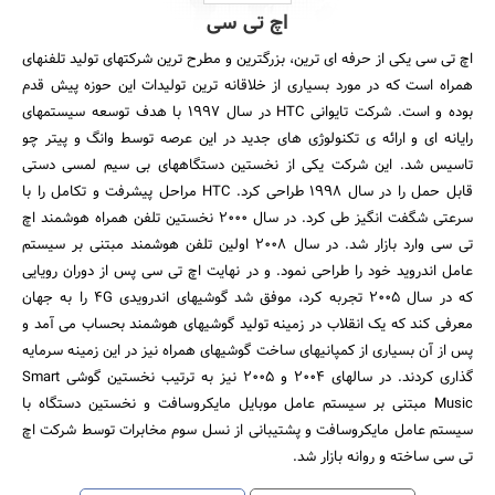
اچ تی سی
اچ تی سی یکی از حرفه ای ترین، بزرگترین و مطرح ترین شرکتهای تولید تلفنهای
همراه است که در مورد بسیاری از خلاقانه ترین تولیدات این حوزه پیش قدم
بوده و است. شرکت تایوانی HTC در سال 1997 با هدف توسعه سیستمهای
رایانه ای و ارائه ی تکنولوژی های جدید در این عرصه توسط وانگ و پیتر چو
تاسیس شد. این شرکت یکی از نخستین دستگاههای بی سیم لمسی دستی
قابل حمل را در سال 1998 طراحی کرد. HTC مراحل پیشرفت و تکامل را با
سرعتی شگفت انگیز طی کرد. در سال 2000 نخستین تلفن همراه هوشمند اچ
تی سی وارد بازار شد. در سال 2008 اولین تلفن هوشمند مبتنی بر سیستم
عامل اندروید خود را طراحی نمود. و در نهایت اچ تی سی پس از دوران رویایی
که در سال 2005 تجربه کرد، موفق شد گوشیهای اندرویدی 4G را به جهان
معرفی کند که یک انقلاب در زمینه تولید گوشیهای هوشمند بحساب می آمد و
پس از آن بسیاری از کمپانیهای ساخت گوشیهای همراه نیز در این زمینه سرمایه
گذاری کردند. در سالهای 2004 و 2005 نیز به ترتیب نخستین گوشی Smart
Music مبتنی بر سیستم عامل موبایل مایکروسافت و نخستین دستگاه با
سیستم عامل مایکروسافت و پشتیبانی از نسل سوم مخابرات توسط شرکت اچ
تی سی ساخته و روانه بازار شد.