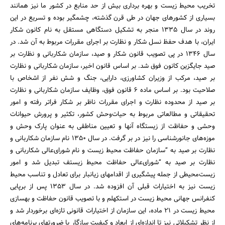
تخریب محیط زیست و بهره برداری بیش از حد منابع در کشور ما نیز همانند
بسیاری از کشورهای جهان در طی قرن گذشته، چشمگیر بوده و تسریع در این
روند در سال 1335 منجر به تشکیل دستگاهی مستقل به نام کانون شکار
ایران، با هدف حفظ نسل شکار و نظارت بر اجرای مقررات مربوط به آن شد. در
سال 1346 در پی تصویب قانون شکار و صید، سازمان شکاربانی و نظارت بر
صید جایگزین کانون فوق شد. بر اساس قانون اخیر، سازمان شکاربانی و نظارت
بر صید، مرکب از وزیران کشاورزی، دارایی، ‌جنگ و شش نفر از اشخاص با
صلاحیت بود. بر اساس ماده 6 قانون فوق، وظایف سازمان شکاربانی و نظارت
بر صید از محدوده نظارت و اجرای مقررات ناظر بر شکار فراتر رفته و امور
تحقیقاتی و مطالعاتی مربوط به حیات‌وحش کشور، تکثیر و پرورش حیوانات
وحشی و حفاظت از زیستگاه آنها و تعیین مناطقی به عنوان پارک وحش و
موزه‌های جانورشناسی را نیز در بر گرفت. در سال 1350 نام سازمان شکاربانی و
نظارت بر صید به “سازمان حفاظت محیط زیست و نام شورای‌عالی شکاربانی و
نظارت بر صید به “شورای‌عالی حفاظت محیط زیستف تبدیل شد و امور
زیست‌محیطی از جمله پیشگیری از اقدامهای زیانبار برای تعادل و تناسب محیط
زیست نیز به اختیارات قبلی آن افزوده شد. در سال 1353 پس از برپایی
کنفرانس جهانی محیط زیست در استکهلم و با تصویب قانون حفاظت و بهسازی
محیط زیست در 21 ماده، این سازمان از اختیارات قانونی تازه‌ای برخوردار شد و
از نظر تشکیلاتی نیز تا اندازه‌ای از ابعاد و کیفیت سازگار با ضرورتهای برنامه‌های