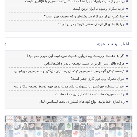
رونمایی از سایت بلوباکس با هدف خدمات پرداخت سریع با نازلترین قیمت
خرید تلگرام پرمیوم با ارزان ترین قیمت
چرا لامپ ال ای دی از لامپ رشته‌ای و کم مصرف بهتر است؟
چرا پنل های ال ای دی سقفی فروش خوبی دارند؟
اخبار مرتبط با حوزه
اگر به حفاظت از زیست بوم دریایی اهمیت نمی‌دهید، این خبر را نخوانید❗
مژگ؛ طلای سبز زاگرس در مسیر توسعه پایدار و اشتغال‌زایی
توسعه نیکان آتیه رهبر کنسرسیوم نیکسان به عنوان بزرگترین کنسرسیوم خورشیدی
میزان مصرف برق کولر گازی چقدر است؟
احداث نیروگاه خورشیدی با تسهیلات بلند مدت بدون بهره توسط توسعه نیکان آتیه
جذب ماموریت ماست، حفاظت از زمین هدف ماست
راه اندازی خط تولید انواع کود های کشاورزی تحت لیسانس آلمان