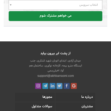
انتخاب سرویس
می خواهم مشترک شوم
از پشت ابر بیرون بیاید
میدان آزادی، ابتدای اتوبان شهید لشکری، جنب
ایستگاه مترو بیمه، کارخانه نوآوری، ساختمان هم
آوا، اخباررسمی
support@akhbarrasmi.com
درباره ما
مجوزها
مشتریان
سوالات متداول