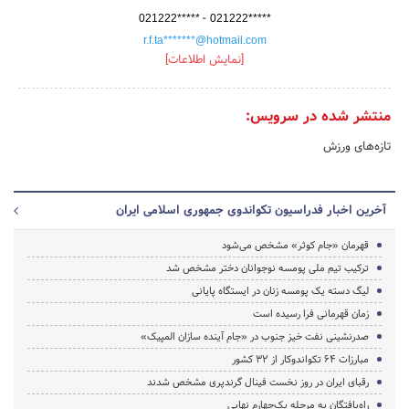
-
021222*****
021222*****
r.f.ta*******@hotmail.com
[نمایش اطلاعات]
منتشر شده در سرویس:
تازه‌های ورزش
آخرین اخبار فدراسیون تکواندوی جمهوری اسلامی ایران
قهرمان «جام کوثر» مشخص می‌شود
ترکیب تیم ملی پومسه نوجوانان دختر مشخص شد
لیگ دسته یک پومسه زنان در ایستگاه پایانی
زمان قهرمانی فرا رسیده است
صدرنشینی نفت خیز جنوب در «جام آینده سازان المپیک»
مبارزات 64 تکواندوکار از 32 کشور
رقبای ایران در روز نخست فینال گرندپری مشخص شدند
راه‌یافتگان به مرحله یک‌چهارم نهایی