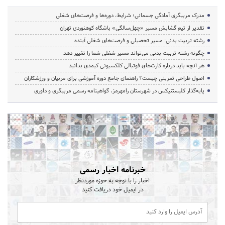
مدرک مربیگری آمادگی جسمانی؛ شرایط، دوره‌ها و فرصت‌های شغلی
تقدیر از تیم گشایش مسیر «چهل‌سالگی» باشگاه کوهنوردی تهران
رشته تربیت بدنی: مسیر تحصیلی و فرصت‌های شغلی آینده
چگونه رشته تربیت بدنی می‌تواند مسیر شغلی شما را تغییر دهد
هر آنچه باید درباره کارت‌های فوتبالی کلکسیونی کیمدی بدانید
اصول طراحی تمرینی چیست؟ راهنمای جامع دوره آموزشی برای مربیان و ورزشکاران
پایه‌گذار کلیستنیکس در شهرستان رامهرمز، گواهینامه رسمی مربیگری و داوری
خبرنامه اخبار رسمی
اخبار را با توجه به حوزه موردنظر
در ایمیل خود دریافت کنید