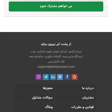
می خواهم مشترک شوم
از پشت ابر بیرون بیاید
میدان آزادی، ابتدای اتوبان شهید لشکری، جنب
ایستگاه مترو بیمه، کارخانه نوآوری، ساختمان هم
آوا، اخباررسمی
support@akhbarrasmi.com
درباره ما
مجوزها
مشتریان
سوالات متداول
قوانین و مقررات
وبلاگ