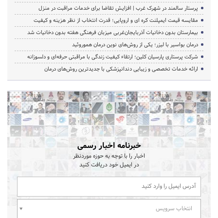
پرستار سالمند در شهرک غرب | افزایش تقاضا برای خدمات مراقبت در منزل
مقایسه قیمت ایمپلنت کره ای و اروپایی؛ قدرت انتخاب از نظر هزینه و کیفیت
بیمارستان بدون دخانیات آذربایجان‌غربی میزبان فرهنگی هفته بدون دخانیات شد
درمان بواسیر با لیزر؛ یکی از روش‌های نوین درمان هموروئید
شرکت پرستاری پارسیان کلین؛ ارتقاء کیفیت زندگی با مراقبتی حرفه‌ای و دلسوزانه
ارائه خدمات تخصصی و زیبایی دندانپزشکی با جدیدترین روش‌های درمان
خبرنامه اخبار رسمی
اخبار را با توجه به حوزه موردنظر
در ایمیل خود دریافت کنید
انتخاب سرویس