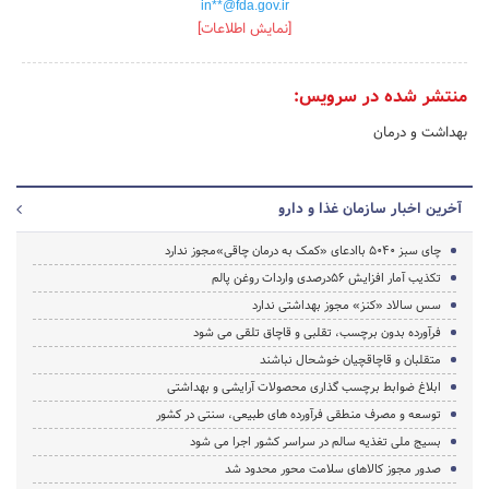
in**@fda.gov.ir
[نمایش اطلاعات]
منتشر شده در سرویس:
بهداشت و درمان
آخرین اخبار سازمان غذا و دارو
چای سبز 5040 باادعای «کمک به درمان چاقی»مجوز ندارد
تکذیب آمار افزایش 56درصدی واردات روغن پالم
سس سالاد «کنز» مجوز بهداشتی ندارد
فرآورده بدون برچسب، تقلبی و قاچاق تلقی می شود
متقلبان و قاچاقچیان خوشحال نباشند
ابلاغ ضوابط برچسب گذاری محصولات آرایشی و بهداشتی
توسعه و مصرف منطقی فرآورده های طبیعی، سنتی در کشور
بسیج ملی تغذیه سالم در سراسر کشور اجرا می شود
صدور مجوز کالاهای سلامت محور محدود شد