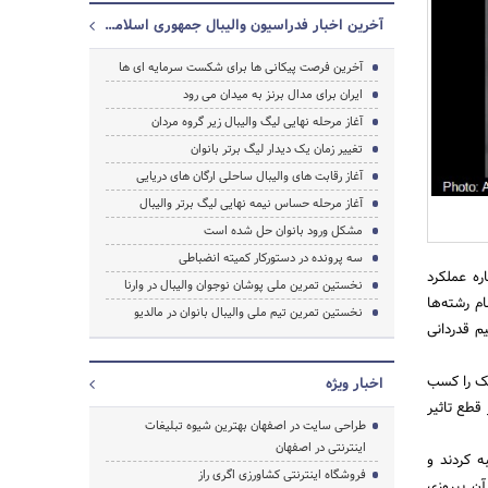
آخرین اخبار فدراسیون والیبال جمهوری اسلامی ایران
آخرین فرصت پیکانی ها برای شکست سرمایه ای ها
ایران برای مدال برنز به میدان می رود
جستجو
آغاز مرحله نهایی لیگ والیبال زیر گروه مردان
تغییر زمان یک دیدار لیگ برتر بانوان
آغاز رقابت های والیبال ساحلی ارگان های دریایی
آغاز مرحله حساس نیمه نهایی لیگ برتر والیبال
مشکل ورود بانوان حل شده است
سه پرونده در دستورکار کمیته انضباطی
ره عملکرد
نخستین تمرین ملی پوشان نوجوان والیبال در وارنا
برای تمام رشته‌ها
نخستین تمرین تیم ملی والیبال بانوان در مالدیو
م قدردانی
ک‌ترین آنها حداقل 3 بار سهمیه المپیک را کسب
اخبار ویژه
 قطع تاثیر
طراحی سایت در اصفهان بهترین شیوه تبلیغات
اینترنتی در اصفهان
ه کردند و
فروشگاه اینترنتی کشاورزی اگری راز
آن پیروزی