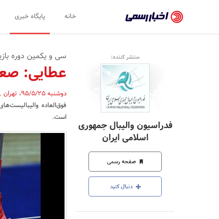
اخبار
خانه
پایگاه خبری
رسمی
-
سی و یکمین دوره بازیها
منتشر کننده:
اخبار
عطایی: صعو
تایید
دوشنبه 95/5/25
،
تهران
,
شده
فوق‌العاده والیبالیست‌های
شرکت‌ها،
است.
فدراسیون والیبال جمهوری
سازمان‌ها
اسلامی ایران
و
صفحه رسمی
روابط
عمومی‌ها
دنبال کنید