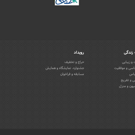
زندگی
رویداد
و زیبایی
حراج و تخفیف
اسی و موفقیت
جشنواره، نمایشگاه و همایش
باس
مسابقه و فراخوان
 و تفریح
یون و منزل