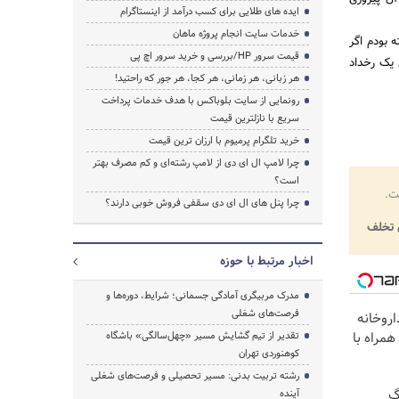
ایده های طلایی برای کسب درآمد از اینستاگرام
خدمات سایت انجام پروژه ماهان
 بودم اگر
قیمت سرور HP/بررسی و خرید سرور اچ پی
 یک رخداد
هر زبانی، هر زمانی، هر کجا، هر جور که راحتید!
رونمایی از سایت بلوباکس با هدف خدمات پرداخت
سریع با نازلترین قیمت
خرید تلگرام پرمیوم با ارزان ترین قیمت
چرا لامپ ال ای دی از لامپ رشته‌ای و کم مصرف بهتر
است؟
ت.
چرا پنل های ال ای دی سقفی فروش خوبی دارند؟
تخلف
اخبار مرتبط با حوزه
مدرک مربیگری آمادگی جسمانی؛ شرایط، دوره‌ها و
فرصت‌های شغلی
اروخانه
مراه با
تقدیر از تیم گشایش مسیر «چهل‌سالگی» باشگاه
کوهنوردی تهران
رشته تربیت بدنی: مسیر تحصیلی و فرصت‌های شغلی
! 3000گیگ
آینده