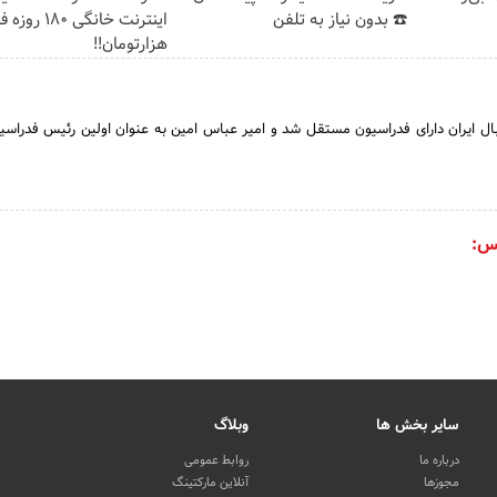
☎️ بدون نیاز به تلفن
هزارتومان!!
ن سال 1336 ، والیبال ایران دارای فدراسیون مستقل شد و امیر عباس امین به عنوان اولین رئیس فدراس
س:
سایر بخش ها
وبلاگ
درباره ما
روابط عمومی
مجوزها
آنلاین مارکتینگ