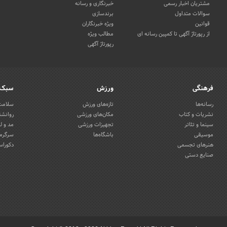
مشتریان اخبار رسمی
خبرنگاری و رسانه
سوالات متداول
برندسازی
قوانین
ویژه خبرنگاران
از رپورتاژ آگهی تا کمپین رسانه ای
مطالب ویژه
رپورتاژ آگهی
فرهنگی
ورزش
سبک 
رسانه‌ها
تازه‌های ورزش
سلامت 
نشریات و کتاب
مکان‌های ورزشی
روانشن
سینما و تئاتر
تجهیزات ورزشی
مد و ل
موسیقی
باشگاه‌ها
سرگرمی
هنرهای تجسمی
دکوراس
صنایع دستی