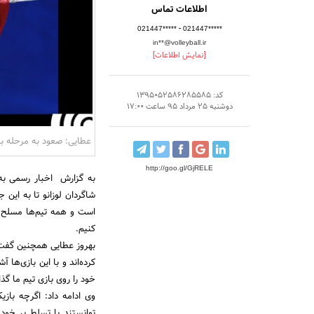
اطلاعات تماس
-
021447*****
021447*****
in**@volleyball.ir
[نمایش اطلاعات]
کد: 1395052586285585
دوشنبه 25 مرداد 95 ساعت 17:00
عطایی: صعود به مرحله ب
http://goo.gl/GjRELE
به گزارش اخبار رسمی به ن
است و همه تیم‌ها مسلح و
کنیم.
کرده‌اند و با این بازی‌ها
خود را روی بازی تیم ما گذ
وی ادامه داد: اگرچه بازی
توانستند با تسلط بر خود