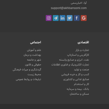
آوا، اخباررسمی
support@akhbarrasmi.com
اقتصادی
اجتماعی
تجارت و بازار
علم و آموزش
کارآفرینی و استارتاپ
بهداشت و درمان
نفت، انرژی و صنایع وابسته
شهر و جامعه
تجارت الکترونیک و فناوری اطلاعات
حقوقی و قانون
صنعت و تولید
گردشگری و میراث فرهنگی
کسب و کار و خرده فروشی
محیط زیست
صنایع غذایی و کشاورزی
تبلیغات و روابط عمومی
کار و استخدام
بانک، بیمه و سرمایه
مسکن و ساختمان