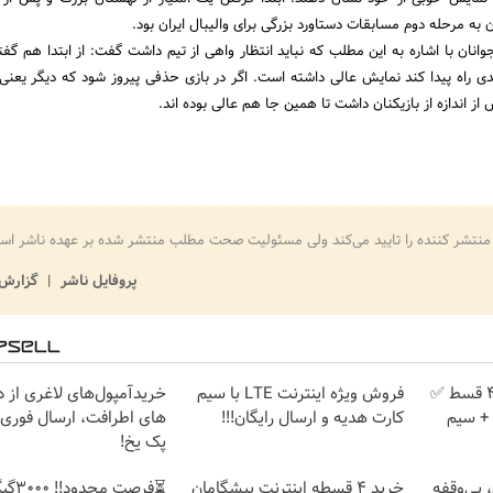
به مرحله دوم مسابقات دستاورد بزرگی برای والیبال ایران بود.
انان با اشاره به این مطلب که نباید انتظار واهی از تیم داشت گفت: از ابتدا هم گفته
عدی راه پیدا کند نمایش عالی داشته است. اگر در بازی حذفی پیروز شود که دیگر یعنی
ش از اندازه از بازیکنان داشت تا همین جا هم عالی بوده اند.
منتشر کننده را تایید می‌کند ولی مسئولیت صحت مطلب منتشر شده بر عهده ناشر اس
پروفایل ناشر
گزارش 
بدون پیش پرداخت در 4 قسط ✅
فروش ویژه اینترنت LTE با سیم
خریدآمپول‌های لاغری از د
امان + سیم
کارت هدیه و ارسال رایگان!!!
های اطرافت، ارسال فوری ه
پک یخ!
ومان، بی‌وقفه
خرید 4 قسطه اینترنت پیشگامان
⏳فرصت محدود!