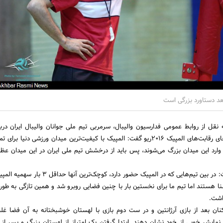
عد دستاورد بزرگی است
قل از روابط عمومی فدارسیون والیبال، سرمربی تیم ملی جوانان والیبال ایران دربا
شاگردان لوزانو تا به این جای رقابت‌های المپیک 2016ریو گفت: المپیک با کیفیت‌ترین میدان ورزشی دنیا 
ارد این میدان بزرگ می‌شوند، پس باید از درخشش تیم ملی ایران در این میدان عظی
بهروز عطایی همچنین گفت: در بین تیم‌هایی که در المپیک حضور دارد، کوچ
 آشنا هستند اما تیم ما برای نخستین بار با چنین فضایی روبرو ‌شد و همین تازگی به طور
اشت.
کنان بعد از بازی آرژانتین و در ست دوم بازی با لهستان خوشبختانه به آن فضا غلب
 نمایش خوبی از خود نشان دهند. ابتدا گرفتن یک امتیاز از لهستان بزرگ و پس از 