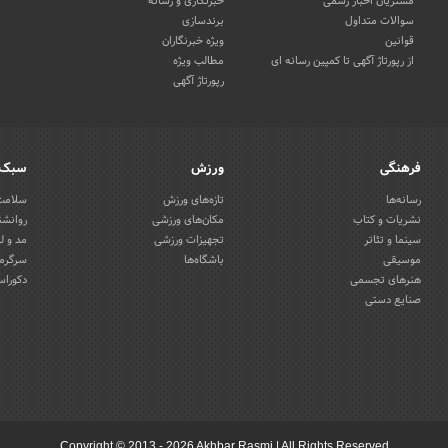
مشتریان اخبار رسمی
خبرنگاری و رسانه
سوالات متداول
برندسازی
قوانین
ویژه خبرنگاران
از رپورتاژ آگهی تا کمپین رسانه ای
مطالب ویژه
رپورتاژ آگهی
فرهنگی
ورزش
سبک 
رسانه‌ها
تازه‌های ورزش
سلامت 
نشریات و کتاب
مکان‌های ورزشی
روانشن
سینما و تئاتر
تجهیزات ورزشی
مد و ل
موسیقی
باشگاه‌ها
سرگرمی
هنرهای تجسمی
دکوراس
صنایع دستی
Copyright © 2013 - 2026 Akhbar Rasmi
|
All Rights Reserved