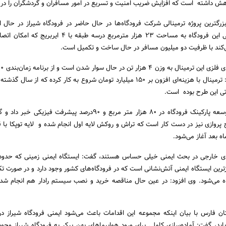
 بزرگترین پروژه ترمینالی شرکت فرودگاه‌ها در حال حاضر در فرودگاه شیراز در حال 
توضیح داد: ترمینال خارجی این فرودگاه به مساحت 23 هزار مترمربع درسه طبقه ب
‌کند با ظرفیت دو میلیون مسافر در حال ساخت و تکمیل است.
اتی این طرح بوده است.
بدیعی فرد هم چنین از توسعه پارکینک فرودگاه در 80 هزار متر مربع و 90درصد پیشرفت فیز
روازی نیز در دست کار است که تراش و روکش لایه اول انجام شده و لایه توپکا با ق
ه بعد آغاز می‌شود.
رین ایستگاه ایمنی آتش‌نشانی است که در فرودگاه‌های کشور وجود دارد و در صورت ت
ه می‌شود. وی افزود: در عین حال مناقصه خرید و نصب سیستم رادار هم انجام شد
ان فارس با بیان اینکه مجموعه این اقدامات باعث می‌شود ایمنی فرودگاه شیراز در
یابد، گفت: آماده‌سازی کاملی برای ورود هواپیماهای پهن پیکر به فرودگاه شیراز وجود 