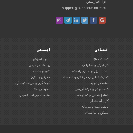
آوا، اخباررسمی
support@akhbarrasmi.com
اقتصادی
اجتماعی
تجارت و بازار
علم و آموزش
کارآفرینی و استارتاپ
بهداشت و درمان
نفت، انرژی و صنایع وابسته
شهر و جامعه
تجارت الکترونیک و فناوری اطلاعات
حقوقی و قانون
صنعت و تولید
گردشگری و میراث فرهنگی
کسب و کار و خرده فروشی
محیط زیست
صنایع غذایی و کشاورزی
تبلیغات و روابط عمومی
کار و استخدام
بانک، بیمه و سرمایه
مسکن و ساختمان