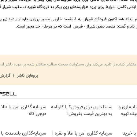
 ایمنی کامل، شرایط برای ورود هواپیماهای پهن پیکر به فرودگاه شهید دستغیب شیراز آ
بدیعی فرد در ادامه با اعلام اینکه هم اکنون فرودگاه شیراز به 11مقصد خارجی مسیر پروازی دارد از را
 داد و گفت: مقصد بعدی شیراز - قبرس است که در مرحله اخد مجوز است.
منتشر کننده را تایید می‌کند ولی مسئولیت صحت مطلب منتشر شده بر عهده ناشر اس
پروفایل ناشر
گزارش 
ب‌بازی و
ساینا داری برای فروش؟ با کارنامه
سرمایه گذاری امن با طلا و
فیف تهیه
به بهترین قیمت بفروش!
دیجی کالا
با خرید
سرمایه گذاری امن با طلا و نقره |
سرمایه‌گذاری بلندمدت با 