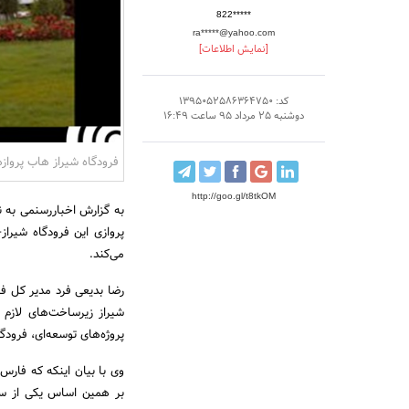
822*****
ra*****@yahoo.com
[نمایش اطلاعات]
کد: 1395052586364750
دوشنبه 25 مرداد 95 ساعت 16:49
فرودگاه شیراز هاب پرواز
http://goo.gl/t8tkOM
به گزارش اخباررسنمی به 
می‌کند.
رضا بدیعی فرد مدیر کل فر
شیراز زیرساخت‌های لازم 
پروژه‌های توسعه‌ای، فرودگ
وی با بیان اینکه که فار
بر همین اساس یکی از سه