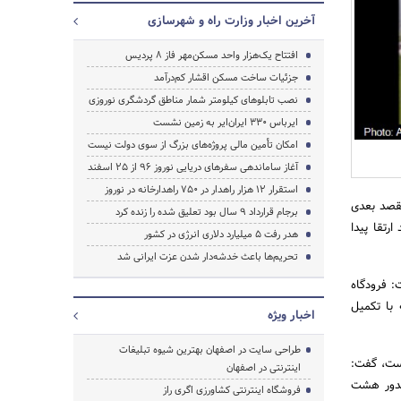
آخرین اخبار وزارت راه و شهرسازی
افتتاح یک‌هزار واحد مسکن‌مهر فاز ۸ پردیس
جزئیات ساخت مسکن اقشار کم‌درآمد
نصب تابلوهای کیلومتر شمار مناطق گردشگری نوروزی
ایرباس ۳۳۰ ایران‌ایر به زمین نشست
امکان تأمین مالی پروژه‌های بزرگ از سوی دولت نیست
جستجو
آغاز ساماندهی سفرهای دریایی نوروز ۹۶ از ۲۵ اسفند‌
استقرار ۱۲ هزار راهدار در ۷۵۰ راهدارخانه در نوروز
مقصد بعدی
برجام قرارداد ۹ سال بود تعلیق شده را زنده کرد
 صورت اخذ مجوز مسیرهای پروازی خارجی فرودگاه به 12 مقصد ارتقا پیدا
هدر رفت ۵ میلیارد دلاری انرژی در کشور
تحریم‌ها باعث خدشه‌دار شدن عزت ایرانی شد
: فرودگاه
 با تکمیل
اخبار ویژه
طراحی سایت در اصفهان بهترین شیوه تبلیغات
است، گفت:
اینترنتی در اصفهان
صدور هشت
فروشگاه اینترنتی کشاورزی اگری راز