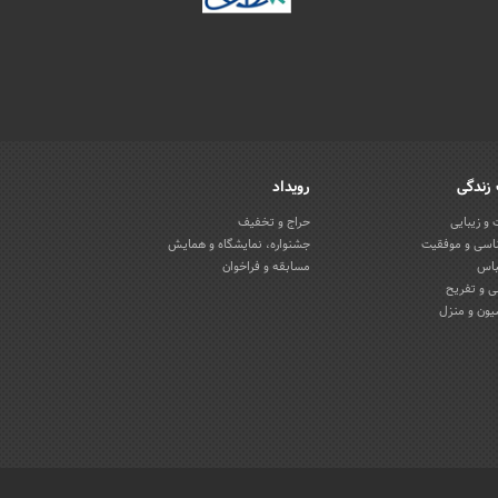
زندگی
رویداد
و زیبایی
حراج و تخفیف
اسی و موفقیت
جشنواره، نمایشگاه و همایش
باس
مسابقه و فراخوان
 و تفریح
یون و منزل