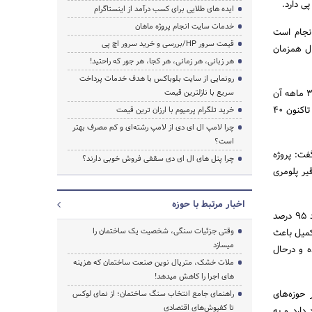
ایده های طلایی برای کسب درآمد از اینستاگرام
خدمات سایت انجام پروژه ماهان
انجام است
قیمت سرور HP/بررسی و خرید سرور اچ پی
ا 4 ایربریج که امکان اتصال همزمان
هر زبانی، هر زمانی، هر کجا، هر جور که راحتید!
رونمایی از سایت بلوباکس با هدف خدمات پرداخت
وی با توضیح اینکه سازه‌های فلزی این ترمینال به وزن 4 هزار تن در حال سوار شدن است و از برنامه زمان‌بندی 30 ماهه آن
سریع با نازلترین قیمت
10 ماه گذشته است، گفت: ترمینال با هزینه‌ای افزون بر 150 میلیارد تومان شروع به کار کرده که از سال گذشته تاکنون 40
خرید تلگرام پرمیوم با ارزان ترین قیمت
چرا لامپ ال ای دی از لامپ رشته‌ای و کم مصرف بهتر
است؟
یکی خبر داد و گفت: پروژه
چرا پنل های ال ای دی سقفی فروش خوبی دارند؟
یر پلومری
اخبار مرتبط با حوزه
وی با بیان اینکه ایرلاین‌های خارجی در بحث ایمنی خیلی حساس هستند، گفت: ایستگاه ایمنی زمینی که حدود 95 درصد
وقتی جزئیات سنگی، شخصیت یک ساختمان را
کمیل باعث
میسازد
ه و درحال
ملات خشک، متریال نوین صنعت ساختمان که هزینه‌
های اجرا را کاهش میدهد!
 حوزه‌های
راهنمای جامع انتخاب سنگ ساختمان؛ از نمای لوکس
تا کفپوش‌های اقتصادی
دارد و به