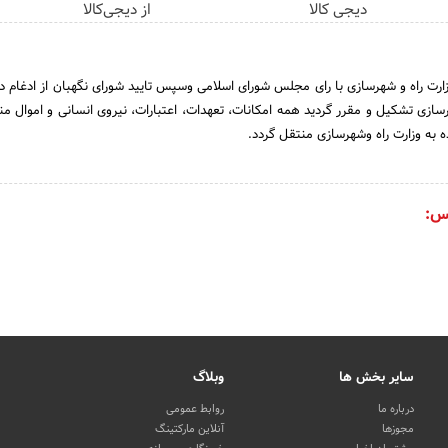
دیجی کالا
از دیجی‌کالا
تاریخ 31 خرداد 1390 وزارت راه و شهرسازی با رای مجلس شورای اسلامی وسپس تایید شورای نگهبان از ادغام 
سازی تشکیل و مقرر گردید همه امکانات، تعهدات، اعتبارات، نیروی انسانی و اموال من
ه به وزارت راه وشهرسازی منتقل گردد.
س:
سایر بخش ها
وبلاگ
درباره ما
روابط عمومی
مجوزها
آنلاین مارکتینگ