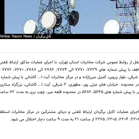
قل از روابط عمومی شرکت مخابرات استان تهران، با اجرای عملیات مذکور ارتباط تلفن
در مرکز مخا
الی 4409، 4495، 4496 در محدوده خیابان های عزتی پور، مطهری، 2 شرقی، آیت ا... کاشانی، ب
مخابرات گلپایگانی قلعه میر با پیش شماره
رای عملیات کابل برگردان ارتباط تلفنی و دیتای مشترکین در مرکز مخابرات استقل