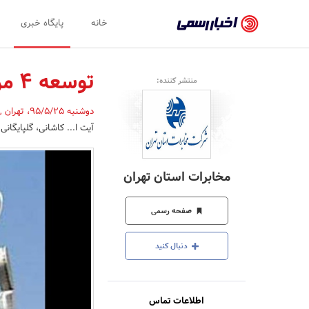
اخبار
خانه
پایگاه خبری
رسمی
-
توسعه 4 مرکز مخابراتی
منتشر کننده:
اخبار
دوشنبه 95/5/25
،
تهران
,
تایید
آیت ا... کاشانی، گلپایگانی قلعه میر و 
شده
شرکت‌ها،
مخابرات استان تهران
سازمان‌ها
و
صفحه رسمی
روابط
دنبال کنید
عمومی‌ها
اطلاعات تماس