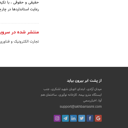
حقیقی و حقوقی ، با تکیه
رعایت استانداردها در چار
منتشر شده در سروی
تجارت الکترونیک و فناوری
از پشت ابر بیرون بیاید
میدان آزادی، ابتدای اتوبان شهید لشکری، جنب
ایستگاه مترو بیمه، کارخانه نوآوری، ساختمان هم
آوا، اخباررسمی
support@akhbarrasmi.com