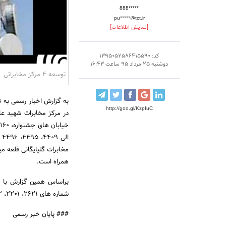
888*****
pu*****@tct.ir
[نمایش اطلاعات]
کد: 1395052586415590
دوشنبه 25 مرداد 95 ساعت 16:43
توسعه 4 مرکز مخابراتی
به گزارش اخبار رسمی به ن
http://goo.gl/KzpIuC
همراه است.
براساس همین گزارش با اج
شماره های 2621، 2201، 2202، 2204، 2205، 2265 از ساعت 21 به مدت 9 ساعت دچار اختلال می شود.
### پایان خبر رسمی