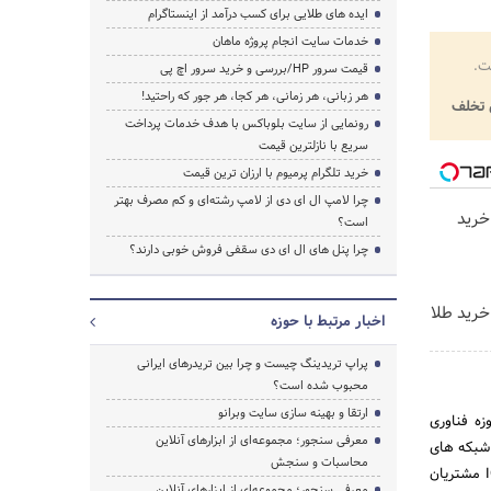
ایده های طلایی برای کسب درآمد از اینستاگرام
خدمات سایت انجام پروژه ماهان
ت.
قیمت سرور HP/بررسی و خرید سرور اچ پی
هر زبانی، هر زمانی، هر کجا، هر جور که راحتید!
تخلف
رونمایی از سایت بلوباکس با هدف خدمات پرداخت
سریع با نازلترین قیمت
خرید تلگرام پرمیوم با ارزان ترین قیمت
چرا لامپ ال ای دی از لامپ رشته‌ای و کم مصرف بهتر
خرید
است؟
چرا پنل های ال ای دی سقفی فروش خوبی دارند؟
خرید طلا
اخبار مرتبط با حوزه
پراپ تریدینگ چیست و چرا بین تریدرهای ایرانی
محبوب شده است؟
ارتقا و بهینه سازی سایت وبرانو
ه فناوری
معرفی سنجور؛ مجموعه‌ای از ابزارهای آنلاین
ی شبکه های
محاسبات و سنجش
تلفن ثابت، انتقال داده ، سرویس های ارزش افزوده و خدمات مرتبط برای رفاه جامعه و پاسخ به نیازهای ICT مشتریان
معرفی سنجور؛ مجموعه‌ای از ابزارهای آنلاین