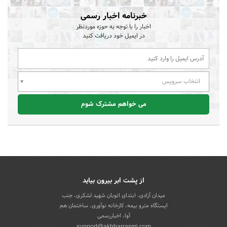
خبرنامه اخبار رسمی
اخبار را با توجه به حوزه موردنظر
در ایمیل خود دریافت کنید
انتخاب سرویس
می خواهم مشترک شوم
از پشت ابر بیرون بیاید
میدان آزادی، ابتدای اتوبان شهید لشکری، جنب
ایستگاه مترو بیمه، کارخانه نوآوری، ساختمان هم
آوا، اخباررسمی
support@akhbarrasmi.com