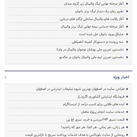
آغاز مرحله نهایی لیگ والیبال زیر گروه مردان
تغییر زمان یک دیدار لیگ برتر بانوان
آغاز رقابت های والیبال ساحلی ارگان های دریایی
آغاز مرحله حساس نیمه نهایی لیگ برتر والیبال
مشکل ورود بانوان حل شده است
سه پرونده در دستورکار کمیته انضباطی
نخستین تمرین ملی پوشان نوجوان والیبال در وارنا
نخستین تمرین تیم ملی والیبال بانوان در مالدیو
اخبار ویژه
طراحی سایت در اصفهان بهترین شیوه تبلیغات اینترنتی در اصفهان
فروشگاه اینترنتی کشاورزی اگری راز
ایده های طلایی برای کسب درآمد از اینستاگرام
خدمات سایت انجام پروژه ماهان
قیمت سرور HP/بررسی و خرید سرور اچ پی
هر زبانی، هر زمانی، هر کجا، هر جور که راحتید!
رونمایی از سایت بلوباکس با هدف خدمات پرداخت سریع با نازلترین قیمت