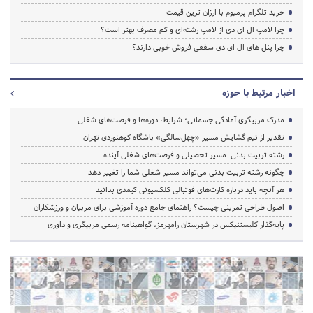
خرید تلگرام پرمیوم با ارزان ترین قیمت
چرا لامپ ال ای دی از لامپ رشته‌ای و کم مصرف بهتر است؟
چرا پنل های ال ای دی سقفی فروش خوبی دارند؟
اخبار مرتبط با حوزه
مدرک مربیگری آمادگی جسمانی؛ شرایط، دوره‌ها و فرصت‌های شغلی
تقدیر از تیم گشایش مسیر «چهل‌سالگی» باشگاه کوهنوردی تهران
رشته تربیت بدنی: مسیر تحصیلی و فرصت‌های شغلی آینده
چگونه رشته تربیت بدنی می‌تواند مسیر شغلی شما را تغییر دهد
هر آنچه باید درباره کارت‌های فوتبالی کلکسیونی کیمدی بدانید
اصول طراحی تمرینی چیست؟ راهنمای جامع دوره آموزشی برای مربیان و ورزشکاران
پایه‌گذار کلیستنیکس در شهرستان رامهرمز، گواهینامه رسمی مربیگری و داوری