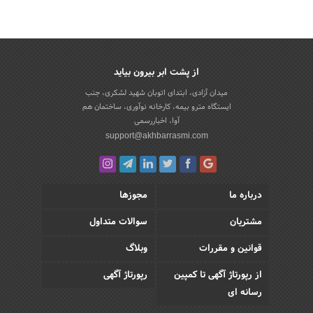
از پشت ابر بیرون بیاید
میدان آزادی، ابتدای اتوبان شهید لشکری، جنب
ایستگاه مترو بیمه، کارخانه نوآوری، ساختمان هم
آوا، اخباررسمی
support@akhbarrasmi.com
درباره ما
مجوزها
مشتریان
سوالات متداول
قوانین و مقررات
وبلاگ
از رپورتاژ آگهی تا کمپین
رپورتاژ آگهی
رسانه ای