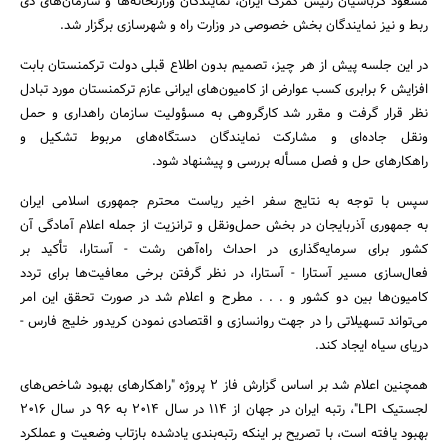
مسعود کرباسیان رئیس گمرک ایران، نمایندگان وزارتخانه‌ها و سازمان‌های ذی
ربط و نیز نمایندگان بخش خصوصی در وزارت راه و شهرسازی برگزار شد.
در این جلسه پیش از هر چیز، تصمیم بدون اطلاع قبلی دولت ترکمنستان بابت
افزایش 6 برابری کسب عوارض از کامیون‌های ایرانی عازم ترکمنستان مورد تبادل
نظر قرار گرفت و مقرر شد کارگروهی به مسؤولیت سازمان راهداری و حمل
ونقل جاده‌ای و مشارکت نمایندگان دستگاه‌های مربوط تشکیل و
راهکارهای حل و فصل مسأله بررسی و پیشنهاد شود.
سپس با توجه به نتایج سفر اخیر ریاست محترم جمهوری اسلامی ایران
به جمهوری آذربایجان در بخش حمل‌ونقل و ترانزیت از جمله اعلام آمادگی آن
کشور برای سرمایه‌گذاری در احداث راه‌آهن رشت - آستارا، تأکید بر
فعال‌سازی مسیر آستارا - آستارا، در نظر گرفتن برخی معافیت‌ها برای تردد
کامیون‌ها بین دو کشور و . . . مطرح و اعلام شد در صورت تحقق این امر
می‌تواند تسهیلاتی را در جهت روانسازی و اقتصادی نمودن کریدور خلیج فارس -
دریای سیاه ایجاد کند.
همچنین اعلام شد بر اساس گزارش فاز 2 پروژه "راهکارهای بهبود شاخص‌های
لجستیک LPI"، رتبه ایران در جهان از 114 در سال 2014 به 96 در سال 2016
بهبود یافته است، با تصریح بر اینکه رتبه‌بندی یادشده بازتاب وضعیت و عملکرد