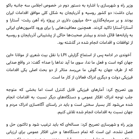
وزیر راه و شهرسازی با اشاره به دستور دوم در خصوص اجلاس سه جانبه باکو
بیان داشت: دو کشور روسیه و آذربایجان به شکل کلی موافق اقدامات ایران
بودند و بر سرمایه‌گذاری 500 میلیون دلاری در پروژه راه آهن رشت- آستارا و
آستارا-آستارا تاکید کردند. همچنین معافیت‌هایی را برای ورود کامیون‌های ایرانی
به پایانه‌ها قائل شدند و بیشتر صحبت‌ها حاکی از پشتیبانی آذربایجان و روسیه
از توافقات و اقدامات انجام شده در گذشته بود.
آخوندی در ادامه پس از استماع گزارش LPI با نقل بیت شعری از مولانا «این
جهان کوه است و فعل ما ندا، سوی ما آید نداها را صدا» گفت: در واقع صدایی
که از طرف جهان به گوش ما می‌رسد متاثر از دو بحث اصلی یکی اقدامات
فیزیکی دولت و دیگری ادراک فعالان از کار ما است.
وی تصریح کرد: آمارهای فیزیکی قابل کنترل است اما بخشی که متوجه
جلب توجه ادراک افکار عمومی و دستگاه‌های دیگر نسبت به اقدامات انجام
شده می‌شود کار بسیار سختی است و باید در راستای آگاه‌سازی ادراک مردم و
جهان نسبت به اقدامات انجام شده تلاش کنیم.
وزیر راه و شهرسازی تصریح کرد: مساله‌ای که باید ترغیب شود و تاکنون حل و
فصل نشده، این است که تمام دستگاه‌ها و حتی افکار عمومی برای ارزیابی