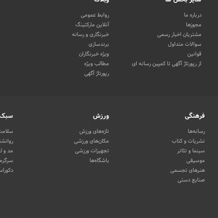
درباره ما
روابط عمومی
مجوزها
آنلاین مارکتینگ
مشتریان اخبار رسمی
خبرنگاری و رسانه
سوالات متداول
برندسازی
قوانین
ویژه خبرنگاران
از رپورتاژ آگهی تا کمپین رسانه ای
مطالب ویژه
رپورتاژ آگهی
فرهنگی
ورزش
سبک 
رسانه‌ها
تازه‌های ورزش
سلامت 
نشریات و کتاب
مکان‌های ورزشی
روانشن
سینما و تئاتر
تجهیزات ورزشی
مد و ل
موسیقی
باشگاه‌ها
سرگرمی
هنرهای تجسمی
دکوراس
صنایع دستی