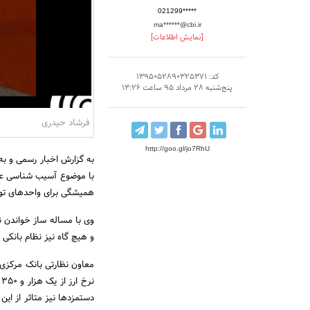
021299*****
ma******@cbi.ir
[نمایش اطلاعات]
کد: 1395052890325371
پنج‌شنبه 28 مرداد 95 ساعت 13:26
فرشاد حیدری
http://goo.gl/jo7RhU
به گزارش اخبار رسمی و به
با موضوع آسیب شناسی عمل
همیشگی برای واحدهای تول
وی با مساله ساز خواندن نق
و هیچ گاه نیز نظام بانکی 