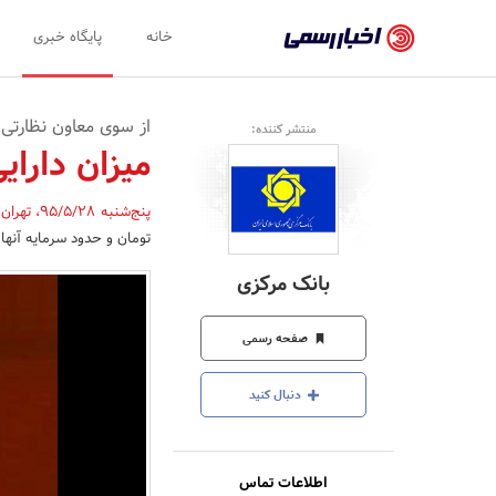
اخبار
خانه
پایگاه خبری
رسمی
-
از سوی معاون نظارتی 
منتشر کننده:
اخبار
میزان دارا
تایید
پنج‌شنبه 95/5/28
،
تهران
شده
تومان و حدود سرمایه آنها را 80 هزار میلیارد تومان اعلام
شرکت‌ها،
بانک مرکزی
سازمان‌ها
و
صفحه رسمی
روابط
دنبال کنید
عمومی‌ها
اطلاعات تماس