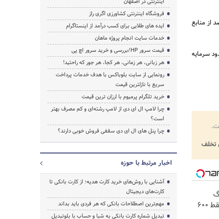
اینترنتی در اصفهان
فروشگاه اینترنتی کشاورزی اگری راز
ی سرمایه گذاری را 40 درصد از سرمایه آنها اعلام کرد و افزود: بین 2,5 تا 3 درصد از منابع
ایده های طلایی برای کسب درآمد از اینستاگرام
خدمات سایت انجام پروژه ماهان
قیمت سرور HP/بررسی و خرید سرور اچ پی
2 هزار تریلیون تومان و حدود سرمایه
هر زبانی، هر زمانی، هر کجا، هر جور که راحتید!
رونمایی از سایت بلوباکس با هدف خدمات پرداخت
سریع با نازلترین قیمت
خرید تلگرام پرمیوم با ارزان ترین قیمت
چرا لامپ ال ای دی از لامپ رشته‌ای و کم مصرف بهتر
است؟
ت.
چرا پنل های ال ای دی سقفی فروش خوبی دارند؟
تخلف
اخبار مرتبط با حوزه
آشنایی با روش‌های خرید کارت هدیه؛ از کارت بانکی تا
کارت‌های دیجیتال
! 3000گیگ
اینترنت خانگی 180 روزه فقط 600
مهم‌ترین اصطلاحات بانکی که هر فردی باید بداند
تبدیل شماره کارت بانکی به شبا و حساب با بلوتبدیل