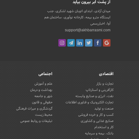
از پشت ابر بیرون بیاید
میدان آزادی، ابتدای اتوبان شهید لشکری، جنب
ایستگاه مترو بیمه، کارخانه نوآوری، ساختمان هم
آوا، اخباررسمی
support@akhbarrasmi.com
اقتصادی
اجتماعی
تجارت و بازار
علم و آموزش
کارآفرینی و استارتاپ
بهداشت و درمان
نفت، انرژی و صنایع وابسته
شهر و جامعه
تجارت الکترونیک و فناوری اطلاعات
حقوقی و قانون
صنعت و تولید
گردشگری و میراث فرهنگی
کسب و کار و خرده فروشی
محیط زیست
صنایع غذایی و کشاورزی
تبلیغات و روابط عمومی
کار و استخدام
بانک، بیمه و سرمایه