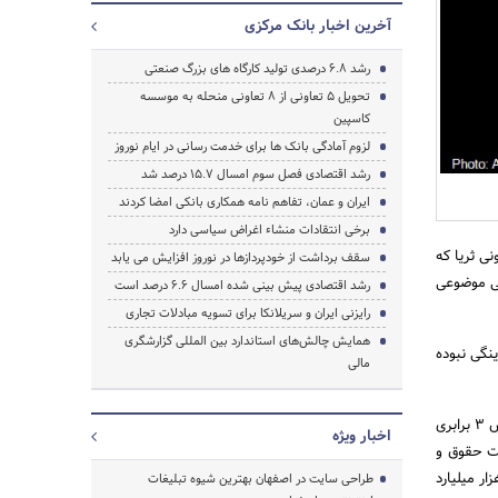
آخرین اخبار بانک مرکزی
رشد 6.8 درصدی تولید کارگاه های بزرگ صنعتی
تحویل 5 تعاونی از 8 تعاونی منحله به موسسه
جستجو
کاسپین
لزوم آمادگی بانک ها برای خدمت رسانی در ایام نوروز
رشد اقتصادی فصل سوم امسال 15.7 درصد شد
ایران و عمان، تفاهم نامه همکاری بانکی امضا کردند
برخی انتقادات منشاء اغراض سیاسی دارد
ی ثریا که
سقف برداشت از خودپردازها در نوروز افزایش می یابد
لی موضوعی
رشد اقتصادی پیش بینی شده امسال 6.6 درصد است
رایزنی ایران و سریلانکا برای تسویه مبادلات تجاری
همایش چالش‌های استاندارد بین المللی گزارشگری
نگی نبوده
مالی
معاون نظارتی بانک مرکزی با اشاره به اتفاقات سال های 1390 تا 1393 در اقتصاد کشور ،خاطرنشان کرد: افزایش 3 برابری
اخبار ویژه
ان پرداخت حقوق و
ومان به بیش از یک هزار میلیارد
طراحی سایت در اصفهان بهترین شیوه تبلیغات