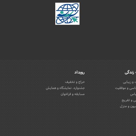
زندگی
رویداد
و زیبایی
حراج و تخفیف
اسی و موفقیت
جشنواره، نمایشگاه و همایش
باس
مسابقه و فراخوان
 و تفریح
یون و منزل