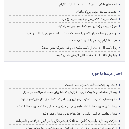
ایده های طلایی برای کسب درآمد از اینستاگرام
خدمات سایت انجام پروژه ماهان
قیمت سرور HP/بررسی و خرید سرور اچ پی
هر زبانی، هر زمانی، هر کجا، هر جور که راحتید!
رونمایی از سایت بلوباکس با هدف خدمات پرداخت سریع با نازلترین قیمت
خرید تلگرام پرمیوم با ارزان ترین قیمت
چرا لامپ ال ای دی از لامپ رشته‌ای و کم مصرف بهتر است؟
چرا پنل های ال ای دی سقفی فروش خوبی دارند؟
اخبار مرتبط با حوزه
علت بوق زدن دستگاه اکسیژن ساز چیست؟
پرستار سالمند در شهرک غرب | افزایش تقاضا برای خدمات مراقبت در منزل
مقایسه قیمت ایمپلنت کره ای و اروپایی؛ قدرت انتخاب از نظر هزینه و کیفیت
بیمارستان بدون دخانیات آذربایجان‌غربی میزبان فرهنگی هفته بدون دخانیات شد
درمان بواسیر با لیزر؛ یکی از روش‌های نوین درمان هموروئید
شرکت پرستاری پارسیان کلین؛ ارتقاء کیفیت زندگی با مراقبتی حرفه‌ای و دلسوزانه
ارائه خدمات تخصصی و زیبایی دندانپزشکی با جدیدترین روش‌های درمان