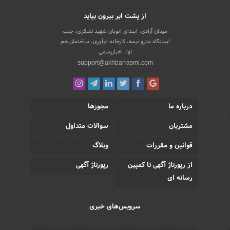
از پشت ابر بیرون بیاید
میدان آزادی، ابتدای اتوبان شهید لشکری، جنب
ایستگاه مترو بیمه، کارخانه نوآوری، ساختمان هم
آوا، اخباررسمی
support@akhbarrasmi.com
درباره ما
مجوزها
مشتریان
سوالات متداول
قوانین و مقررات
وبلاگ
از رپورتاژ آگهی تا کمپین
رپورتاژ آگهی
رسانه ای
سرویس‌های خبری