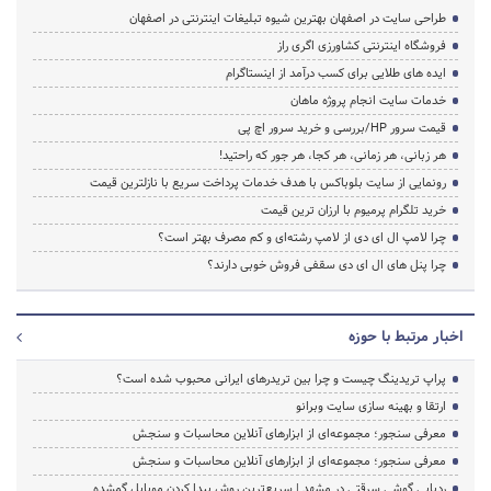
طراحی سایت در اصفهان بهترین شیوه تبلیغات اینترنتی در اصفهان
فروشگاه اینترنتی کشاورزی اگری راز
ایده های طلایی برای کسب درآمد از اینستاگرام
خدمات سایت انجام پروژه ماهان
قیمت سرور HP/بررسی و خرید سرور اچ پی
هر زبانی، هر زمانی، هر کجا، هر جور که راحتید!
رونمایی از سایت بلوباکس با هدف خدمات پرداخت سریع با نازلترین قیمت
خرید تلگرام پرمیوم با ارزان ترین قیمت
چرا لامپ ال ای دی از لامپ رشته‌ای و کم مصرف بهتر است؟
چرا پنل های ال ای دی سقفی فروش خوبی دارند؟
اخبار مرتبط با حوزه
پراپ تریدینگ چیست و چرا بین تریدرهای ایرانی محبوب شده است؟
ارتقا و بهینه سازی سایت وبرانو
معرفی سنجور؛ مجموعه‌ای از ابزارهای آنلاین محاسبات و سنجش
معرفی سنجور؛ مجموعه‌ای از ابزارهای آنلاین محاسبات و سنجش
ردیابی گوشی سرقتی در مشهد | سریع‌ترین روش پیدا کردن موبایل گمشده