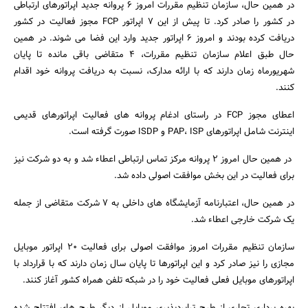
در همین حال، سازمان تنظیم مقررات امروز 6 پروانه جدید اپراتورهای ارتباطی
در کشور را صادر کرد. تا پیش از این 7 اپراتور FCP مجوز فعالیت در کشور
دریافت کرده بودند و امروز 6 اپراتور جدید وارد این فضا می شوند. در همین
حال طبق اعلام سازمان تنظیم مقررات، 4 متقاضی باقی مانده تا پایان
شهریورماه زمان دارند که با ارائه مدارک، نسبت به دریافت پروانه خود اقدام
کنند.
جستجو
اعطای مجوز FCP در راستای ادغام پروانه های فعالیت اپراتورهای قدیمی
اینترنت شامل اپراتورهای PAP، ISP و ISDP صورت گرفته است.
در همین حال امروز 2 پروانه مرکز تماس ارتباطی اعطاء شد و به دو شرکت نیز
برای فعالیت در این بخش موافقت اصولی داده شد.
در همین حال، اعتبارنامه آزمایشگاه های داخلی به 7 شرکت متقاضی از جمله
یک شرکت خارجی اعطاء شد.
سازمان تنظیم مقررات امروز موافقت اصولی برای فعالیت 20 اپراتور موبایل
مجازی را نیز صادر کرد و این اپراتورها تا پایان سال زمان دارند که با قرارداد با
اپراتورهای موبایل فعلی فعالیت خود را در شبکه تلفن همراه کشور آغاز کنند.
بهره برداری تجاری از طرح ترابردپذیری موبایل از دیگر طرح های افتتاح شده