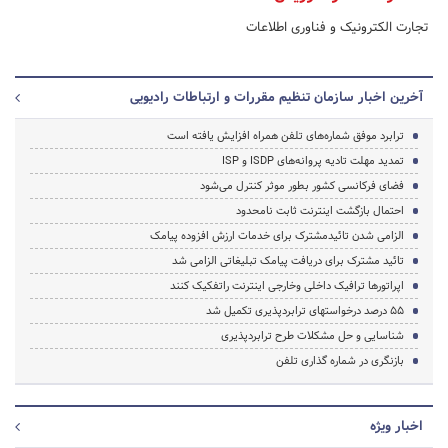
تجارت الکترونیک و فناوری اطلاعات
آخرین اخبار سازمان تنظیم مقررات و ارتباطات رادیویی
ترابرد موفق شماره‌های تلفن همراه افزایش یافته است
تمدید مهلت تادیه پروانه‌های ISDP و ISP
فضای فرکانسی کشور بطور موثر کنترل می‌شود
احتمال بازگشت اینترنت ثابت نامحدود
الزامی شدن تائیدمشترک برای خدمات ارزش افزوده پیامک
تائید مشترک برای دریافت پیامک تبلیغاتی الزامی شد
اپراتورها ترافیک داخلی وخارجی اینترنت راتفکیک کنند
۵۵ درصد درخواستهای ترابردپذیری تکمیل شد
شناسایی و حل مشکلات طرح ترابردپذیری
بازنگری در شماره گذاری تلفن
اخبار ویژه