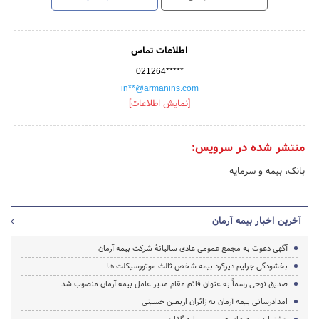
اطلاعات تماس
021264*****
in**@armanins.com
[نمایش اطلاعات]
منتشر شده در سرویس:
بانک، بیمه و سرمایه
آخرین اخبار بیمه آرمان
آگهی دعوت به مجمع عمومی عادی سالیانۀ شرکت بیمه آرمان
بخشودگی جرایم دیرکرد بیمه شخص ثالث موتورسیکلت ها
صدیق نوحی رسماً به عنوان قائم مقام مدیر عامل بیمه آرمان منصوب شد.
امدادرسانی بیمه آرمان به زائران اربعین حسینی