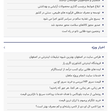
متقلبان و قاچاقچیان خوشحال نباشند
ابلاغ ضوابط برچسب گذاری محصولات آرایشی و بهداشتی
توسعه و مصرف منطقی فرآورده های طبیعی، سنتی در کشور
بسیج ملی تغذیه سالم در سراسر کشور اجرا می شود
صدور مجوز کالاهای سلامت محور محدود شد
پنجمین دوره طلایی نانو در راه است
اخبار ویژه
طراحی سایت در اصفهان بهترین شیوه تبلیغات اینترنتی در اصفهان
فروشگاه اینترنتی کشاورزی اگری راز
ایده های طلایی برای کسب درآمد از اینستاگرام
خدمات سایت انجام پروژه ماهان
قیمت سرور HP/بررسی و خرید سرور اچ پی
هر زبانی، هر زمانی، هر کجا، هر جور که راحتید!
رونمایی از سایت بلوباکس با هدف خدمات پرداخت سریع با نازلترین قیمت
خرید تلگرام پرمیوم با ارزان ترین قیمت
چرا لامپ ال ای دی از لامپ رشته‌ای و کم مصرف بهتر است؟