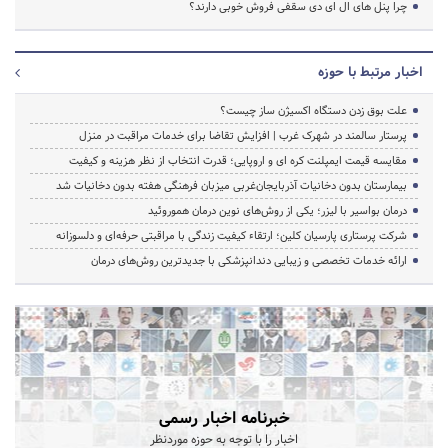
چرا پنل های ال ای دی سقفی فروش خوبی دارند؟
اخبار مرتبط با حوزه
علت بوق زدن دستگاه اکسیژن ساز چیست؟
پرستار سالمند در شهرک غرب | افزایش تقاضا برای خدمات مراقبت در منزل
مقایسه قیمت ایمپلنت کره ای و اروپایی؛ قدرت انتخاب از نظر هزینه و کیفیت
بیمارستان بدون دخانیات آذربایجان‌غربی میزبان فرهنگی هفته بدون دخانیات شد
درمان بواسیر با لیزر؛ یکی از روش‌های نوین درمان هموروئید
شرکت پرستاری پارسیان کلین؛ ارتقاء کیفیت زندگی با مراقبتی حرفه‌ای و دلسوزانه
ارائه خدمات تخصصی و زیبایی دندانپزشکی با جدیدترین روش‌های درمان
خبرنامه اخبار رسمی
اخبار را با توجه به حوزه موردنظر