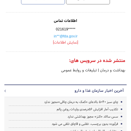
اطلاعات تماس
021619*****
in**@fda.gov.ir
[نمایش اطلاعات]
منتشر شده در سرویس های:
بهداشت و درمان
|
تبلیغات و روابط عمومی
آخرین اخبار سازمان غذا و دارو
چای سبز 5040 باادعای «کمک به درمان چاقی»مجوز ندارد
تکذیب آمار افزایش 56درصدی واردات روغن پالم
سس سالاد «کنز» مجوز بهداشتی ندارد
فرآورده بدون برچسب، تقلبی و قاچاق تلقی می شود