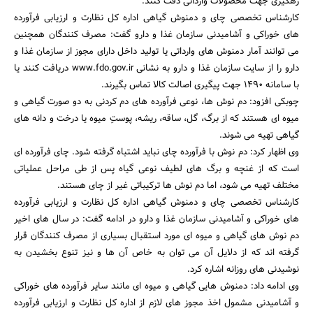
رهگیری جهت محصولات وارداتی دقت کنند.
کارشناس تخصصی چای و دمنوش گیاهی اداره کل نظارت و ارزیابی فرآورده
های خوراکی و آشامیدنی سازمان غذا و دارو گفت: مصرف کنندگان همچنین
می توانند آمار دمنوش های وارداتی یا تولید داخل دارای مجوز از سازمان غذا و
دارو را از سایت سازمان غذا و دارو به نشانی www.fdo.gov.ir دریافت کنند یا
با سامانه 1490 جهت پیگیری اصالت کالا تماس بگیرند.
چوبکی افزود: دم نوش ها، نوعی فرآورده های دم کردنی به دو صورت گیاهی و
میوه ای هستند که از برگ، گل، ساقه، ریشه، پوستِ میوه یا درخت و دانه های
جستجو
گیاهی تهیه می شوند.
وی اظهار کرد: دم نوش با فرآورده چای نباید اشتباه گرفته شود. چای فرآورده ای
است که از غنچه و برگ های لطیف نوعی گیاه پس از طی مراحل عملیاتی
مختلف تهیه می شود، اما دم نوش ها ترکیباتی غیر از چای هستند.
کارشناس تخصصی چای و دمنوش گیاهی اداره کل نظارت و ارزیابی فرآورده
های خوراکی و آشامیدنی سازمان غذا و دارو در ادامه گفت: در سال های اخیر
دم نوش های گیاهی و میوه ای مورد استقبال بسیاری از مصرف کنندگان قرار
گرفته اند که از دلایل آن می توان به خاص آن ها و نیز تنوع بخشیدن به
نوشیدنی های روزانه اشاره کرد.
وی ادامه داد: دمنوش هایی گیاهی و میوه ای مانند سایر فرآورده های خوراکی
و آشامیدنی مشمول اخذ مجوز های لازم از اداره کل نظارت و ارزیابی فرآورده