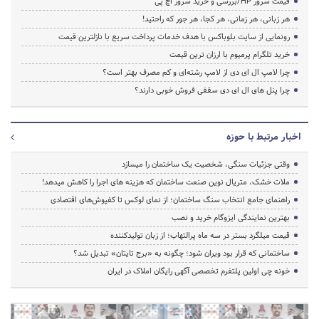
قیمت سرور HP/بررسی و خرید سرور اچ پی
هر زبانی، هر زمانی، هر کجا، هر جور که راحتید!
رونمایی از سایت بلوباکس با هدف خدمات پرداخت سریع با نازلترین قیمت
خرید تلگرام پرمیوم با ارزان ترین قیمت
چرا لامپ ال ای دی از لامپ رشته‌ای و کم مصرف بهتر است؟
چرا پنل های ال ای دی سقفی فروش خوبی دارند؟
اخبار مرتبط با حوزه
وقتی جزئیات سنگی، شخصیت یک ساختمان را میسازد
ملات خشک، متریال نوین صنعت ساختمان که هزینه‌ های اجرا را کاهش میدهد!
راهنمای جامع انتخاب سنگ ساختمان؛ از نمای لوکس تا کفپوش‌های اقتصادی
بهترین نمایندگی ایزوگام خرید و نصب
قیمت میلگرد بستر در سه ماه پرالتهاب؛ از زبان تولیدکننده
ساختمانی که قرار بود ویران شود؛ چگونه به «برج تایتان» تبدیل شد؟
خونه چی اولین پلتفرم تخصصی آگهی رایگان املاک در ایران