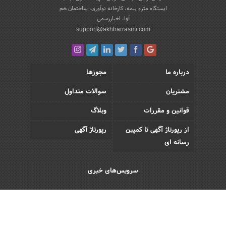
ایستگاه مترو بیمه، کارخانه نوآوری، ساختمان هم
آوا، اخباررسمی
support@akhbarrasmi.com
درباره ما
مجوزها
مشتریان
سوالات متداول
قوانین و مقررات
وبلاگ
از رپورتاژ آگهی تا کمپین
رپورتاژ آگهی
رسانه ای
سرویس‌های خبری
اقتصادی
اجتماعی
فرهنگی
ورزش