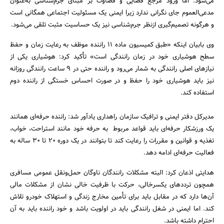
می‌شود. اما ورود مرجع قضایی و قضاوت بر مبنای جرم‌شناسی به‌عنوان
مدعی‌العموم جای نگرانی ندارد زیرا ایمنی یک مسئولیت اجتماعی همگانی است
و هرگونه تصمیم‌گیری ازنظر جرم‌شناسی نیز یک حساسیت مثبت تلقی می‌شود.
وی بابیان اینکه «طبق کمیسیون ماده 11 راننده موظف به رعایت زمان و حفظ
سطح هوشیاری خود در زمان رانندگی است» تأکید کرد: هوشیاری یکی از
نیازهای اصلی رانندگی به شمار می‌رود و راننده حتی در 9 ساعت رانندگی روزانه
نیز باید هوشیاری خود را حفظ و در صورت احساس خستگی از راننده دوم
استفاده کند.
مدیرکل دفتر ایمنی و ترافیک سازمان راهداری یادآور شد: راننده حرفه‌ای همانند
یک ورزشکار حرفه‌ای باید قواعد مربوط به حرفه خود مانند استراحت، خواب،
تغذیه و قوانین و مقررات را رعایت کند تا بتوانند در یک دوره 20 تا 30 ساله به
فعالیت حرفه‌ای ادامه دهد.
هدایتی اذعان کرد: البته مشکلات رانندگان ناوگان حمل‌و‌نقل عمومی مسافری
همچون ترددهای یکسرخالی، حرکت با ظرفیت خالی نشان از مشکلات مالی
آن‌ها دارد که در مقابل باید برای تأمین مخارج زندگی و استهلاک خودرو تلاش
کند. اما ایمنی در شغل رانندگی باید در اولویت باشد و خود راننده باید به آن
احترام داشته باشد.