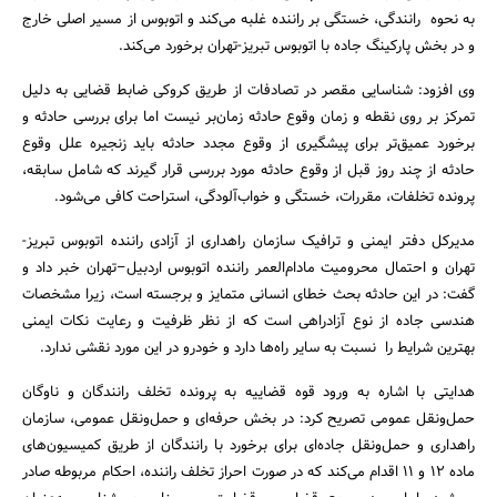
به نحوه رانندگی، خستگی بر راننده غلبه می‌کند و اتوبوس از مسیر اصلی خارج
و در بخش پارکینگ جاده با اتوبوس تبریز-تهران برخورد می‌کند.
وی افزود: شناسایی مقصر در تصادفات از طریق کروکی ضابط قضایی به دلیل
تمرکز بر روی نقطه و زمان وقوع حادثه زمان‌بر نیست اما برای بررسی حادثه و
برخورد عمیق‌تر برای پیشگیری از وقوع مجدد حادثه باید زنجیره علل وقوع
حادثه از چند روز قبل از وقوع حادثه مورد بررسی قرار گیرند که شامل سابقه،
پرونده تخلفات، مقررات، خستگی و خواب‌آلودگی، استراحت کافی می‌شود.
مدیرکل دفتر ایمنی و ترافیک سازمان راهداری از آزادی راننده اتوبوس تبریز-
تهران و احتمال محرومیت مادام‌العمر راننده اتوبوس اردبیل–تهران خبر داد و
گفت: در این حادثه بحث خطای انسانی متمایز و برجسته است، زیرا مشخصات
هندسی جاده از نوع آزادراهی است که از نظر ظرفیت و رعایت نکات ایمنی
بهترین شرایط را نسبت به سایر راه‌ها دارد و خودرو در این مورد نقشی ندارد.
جستجو
هدایتی با اشاره به ورود قوه قضاییه به پرونده تخلف رانندگان و ناوگان
حمل‌ونقل عمومی تصریح کرد: در بخش حرفه‌ای و حمل‌ونقل عمومی، سازمان
راهداری و حمل‌ونقل جاده‌ای برای برخورد با رانندگان از طریق کمیسیون‌های
ماده 12 و 11 اقدام می‌کند که در صورت احراز تخلف راننده، احکام مربوطه صادر