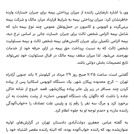
وی با اشاره نارضایتی راننده از میزان پرداختی بیمه برای جبران خسارات وارده
خاطرنشان کرد: میزان پرداختی بیمه به شرایط قرارداد میان مالک و شرکت بیمه‌
برمی‌گردد و اتوبوس و کامیون در حمل‌و‌نقل عمومی چند نوع بیمه دارد که
شامل بیمه الزامی شخص ثالث برای جبران خسارت جانی بر اساس نرخ دیه،
بیمه الزامی تکمیلی برای جبران کاستی‌های بیمه شخص ثالث و بیمه مسئولیت
شخص ثالث که به نسبت پرداخت حق بیمه در ازای حرفه خود از خدمات
بهره‌مند می‌شود. لذا میزان سقف بیمه مالک در قبال مسئولیت خود نمی‌تواند
تابع تصمیمات بخش دولتی باشد.
گفتنی است، ساعت 7:25 صبح روز 29 مرداد در کیلومتر 7 باند جنوبی آزادراه
تهران – کرج محدوده پیکان شهر، یک دستگاه اتوبوس اسکانیا پس از پیاده
کردن چند مسافر در زیر پل عابر پیاده پیکان‌شهر، قصد خروج از شانه خاکی
جاده را داشت که ناگهان یک دستگاه اتوبوس «مان» از پشت به‌شدت به آن
برخورد کرد و مرگ سه نفر را رقم زد و پلیس علت تصادف را «خواب‌آلودگی
راننده‌ مان» و «عدم توجه او به جلو» اعلام کرد.
به گفته عباس جعفری دولت‌آبادی دادستان تهران در گزارش‌های اولیه
عنوان‌شده بود که راننده خواب‌آلوده بوده، که البته راننده مقصر اشتباه خود را