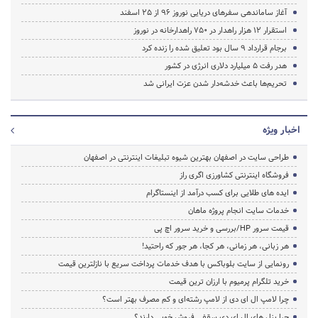
آغاز ساماندهی سفرهای دریایی نوروز ۹۶ از ۲۵ اسفند‌
استقرار ۱۲ هزار راهدار در ۷۵۰ راهدارخانه در نوروز
برجام قرارداد ۹ سال بود تعلیق شده را زنده کرد
هدر رفت ۵ میلیارد دلاری انرژی در کشور
تحریم‌ها باعث خدشه‌دار شدن عزت ایرانی شد
اخبار ویژه
طراحی سایت در اصفهان بهترین شیوه تبلیغات اینترنتی در اصفهان
فروشگاه اینترنتی کشاورزی اگری راز
ایده های طلایی برای کسب درآمد از اینستاگرام
خدمات سایت انجام پروژه ماهان
قیمت سرور HP/بررسی و خرید سرور اچ پی
هر زبانی، هر زمانی، هر کجا، هر جور که راحتید!
رونمایی از سایت بلوباکس با هدف خدمات پرداخت سریع با نازلترین قیمت
خرید تلگرام پرمیوم با ارزان ترین قیمت
چرا لامپ ال ای دی از لامپ رشته‌ای و کم مصرف بهتر است؟
چرا پنل های ال ای دی سقفی فروش خوبی دارند؟