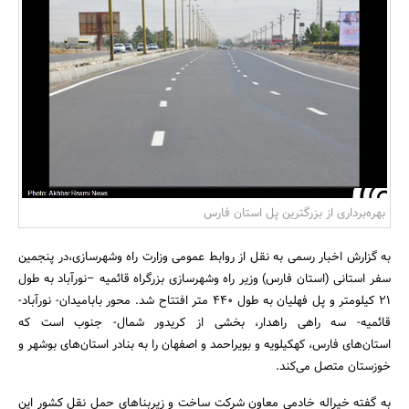
بانک، بیمه و سرمایه
مسکن و ساختمان
بهره‌برداری از بزرگترین پل استان فارس
به گزارش اخبار رسمی به نقل از روابط عمومی وزارت راه وشهرسازی،در پنجمین
سفر استانی (استان فارس) وزیر راه وشهرسازی بزرگراه قائمیه –نورآباد به طول
21 کیلومتر و پل فهلیان به طول 440 متر افتتاح شد. محور بابامیدان- نورآباد-
قائمیه- سه راهی راهدار، بخشی از کریدور شمال- جنوب است که
استان‌های فارس، کهکیلویه و بویراحمد و اصفهان را به بنادر استان‌های بوشهر و
خوزستان متصل می‌کند.
به گفته خیراله خادمی معاون شرکت ساخت و زیربناهای حمل نقل کشور این