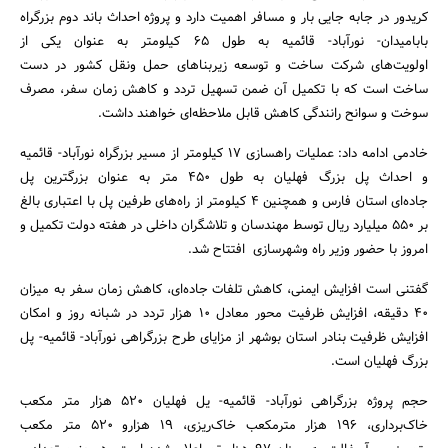
کریدور در جابه جایی بار و مسافر اهمیت دارد و پروژه احداث باند دوم بزرگراه
بابامیدان- نورآباد- قائمیه به طول 65 کیلومتر به عنوان یکی از
اولویت‌های شرکت ساخت و توسعه زیربناهای حمل ونقل کشور در دست
ساخت است که با تکمیل آن ضمن تسهیل تردد و کاهش زمان سفر، مصرف
سوخت و سوانح رانندگی کاهش قابل ملاحظه‌ای خواهند داشت.
خادمی ادامه داد: عملیات راهسازی 17 کیلومتر از مسیر بزرگراه نورآباد- قائمیه
و احداث پل بزرگ فهلیان به طول 450 متر به عنوان بزرگترین پل
جستجو
جاده‌ای استان فارس و همچنین 4 کیلومتر از راه‌های طرفین پل با اعتباری بالغ
بر 550 میلیارد ریال توسط مهندسان و تلاشگران داخلی در هفته دولت تکمیل و
امروز با حضور وزیر راه وشهرسازی افتتاح شد.
گفتنی است افزایش ایمنی، کاهش تلفات جاده‌ای،‌ کاهش زمان سفر به میزان
40 دقیقه، افزایش ظرفیت محور معادل 10 هزار تردد در شبانه روز و امکان
افزایش ظرفیت بنادر استان بوشهر از مزایای طرح بزرگراهی نورآباد- قائمیه- پل
بزرگ فهلیان است.
حجم پروژه بزرگراهی نورآباد- قائمیه- یل فهلیان 520 هزار متر مکعب
خاک‌برداری، 196 هزار مترمکعب خاک‌ریزی، 19 هزارو 520 متر مکعب