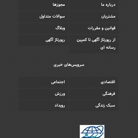
درباره ما
مجوزها
مشتریان
سوالات متداول
قوانین و مقررات
وبلاگ
از رپورتاژ آگهی تا کمپین
رپورتاژ آگهی
رسانه ای
سرویس‌های خبری
اقتصادی
اجتماعی
فرهنگی
ورزش
سبک زندگی
رویداد