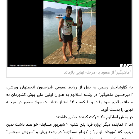
بانک، بیمه و سرمایه
مسکن و ساختمان
"ماهیگیر" از صعود به مرحله نهایی بازماند
به گزارشاخبار رسمی به نقل از روابط عمومی فدراسیون انجمنهای ورزشی،
"امیرحسین ماهیگیر" در رشته اسلالوم به عنوان اولین ملی پوش کشورمان به
مصاف رقبای خود رفت و با کسب 14 امتیاز نتوانست جواز حضور در مرحله
نهایی را بدست آورد.
در بخش اسلالوم 20 شرکت کننده حضور داشتند.
اما 3 نماینده دیگر ایران فردا پنج شنبه 4 شهریور مسابقه خواهند داشت بدین
ترتیب که "مهرداد الوانی" و "بهنام مسکوب" در رشته پرش و "سروش سبحانی"