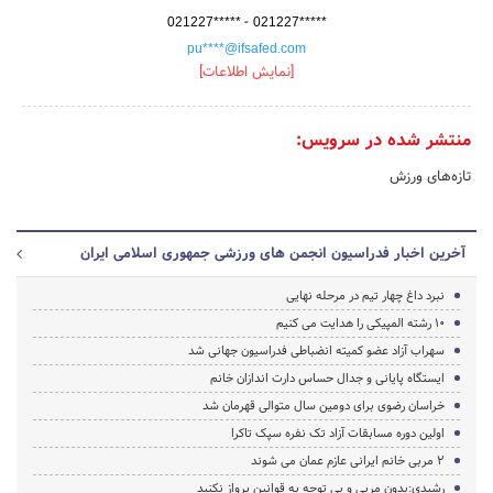
-
021227*****
021227*****
pu****@ifsafed.com
[نمایش اطلاعات]
منتشر شده در سرویس:
تازه‌های ورزش
آخرین اخبار فدراسیون انجمن های ورزشی جمهوری اسلامی ایران
نبرد داغ چهار تیم در مرحله نهایی
10 رشته المپیکی را هدایت می کنیم
سهراب آزاد عضو کمیته انضباطی فدراسیون جهانی شد
ایستگاه پایانی و جدال حساس دارت اندازان خانم
خراسان رضوی برای دومین سال متوالی قهرمان شد
اولین دوره مسابقات آزاد تک نفره سپک تاکرا
2 مربی خانم ایرانی عازم عمان می شوند
رشیدی:بدون مربی و بی توجه به قوانین پرواز نکنید