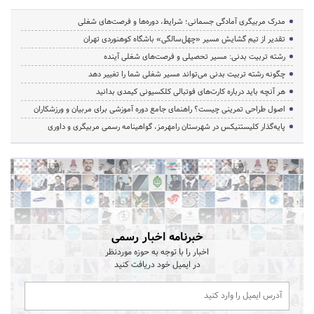
مدرک مربیگری آمادگی جسمانی؛ شرایط، دوره‌ها و فرصت‌های شغلی
تقدیر از تیم گشایش مسیر «چهل‌سالگی» باشگاه کوهنوردی تهران
رشته تربیت بدنی: مسیر تحصیلی و فرصت‌های شغلی آینده
چگونه رشته تربیت بدنی می‌تواند مسیر شغلی شما را تغییر دهد
هر آنچه باید درباره کارت‌های فوتبالی کلکسیونی کیمدی بدانید
اصول طراحی تمرینی چیست؟ راهنمای جامع دوره آموزشی برای مربیان و ورزشکاران
پایه‌گذار کلیستنیکس در شهرستان رامهرمز، گواهینامه رسمی مربیگری و داوری
خبرنامه اخبار رسمی
اخبار را با توجه به حوزه موردنظر
در ایمیل خود دریافت کنید