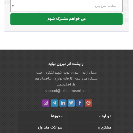
انتخاب سرویس
می خواهم مشترک شوم
از پشت ابر بیرون بیاید
میدان آزادی، ابتدای اتوبان شهید لشکری، جنب
ایستگاه مترو بیمه، کارخانه نوآوری، ساختمان هم
آوا، اخباررسمی
support@akhbarrasmi.com
درباره ما
مجوزها
مشتریان
سوالات متداول