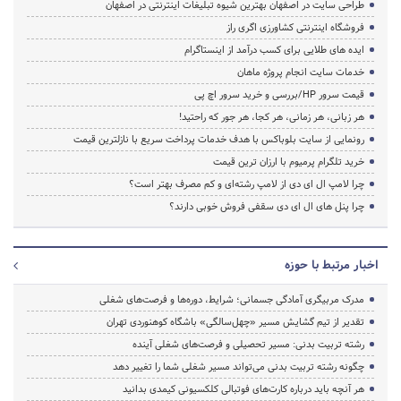
طراحی سایت در اصفهان بهترین شیوه تبلیغات اینترنتی در اصفهان
فروشگاه اینترنتی کشاورزی اگری راز
ایده های طلایی برای کسب درآمد از اینستاگرام
خدمات سایت انجام پروژه ماهان
قیمت سرور HP/بررسی و خرید سرور اچ پی
هر زبانی، هر زمانی، هر کجا، هر جور که راحتید!
رونمایی از سایت بلوباکس با هدف خدمات پرداخت سریع با نازلترین قیمت
خرید تلگرام پرمیوم با ارزان ترین قیمت
چرا لامپ ال ای دی از لامپ رشته‌ای و کم مصرف بهتر است؟
چرا پنل های ال ای دی سقفی فروش خوبی دارند؟
اخبار مرتبط با حوزه
مدرک مربیگری آمادگی جسمانی؛ شرایط، دوره‌ها و فرصت‌های شغلی
تقدیر از تیم گشایش مسیر «چهل‌سالگی» باشگاه کوهنوردی تهران
رشته تربیت بدنی: مسیر تحصیلی و فرصت‌های شغلی آینده
چگونه رشته تربیت بدنی می‌تواند مسیر شغلی شما را تغییر دهد
هر آنچه باید درباره کارت‌های فوتبالی کلکسیونی کیمدی بدانید