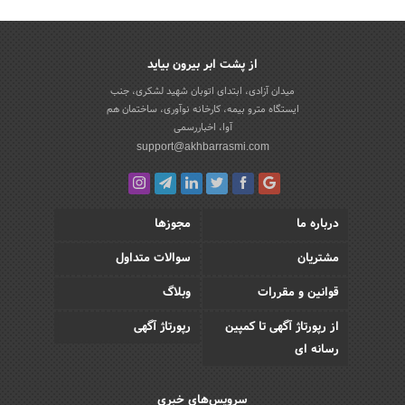
از پشت ابر بیرون بیاید
میدان آزادی، ابتدای اتوبان شهید لشکری، جنب
ایستگاه مترو بیمه، کارخانه نوآوری، ساختمان هم
آوا، اخباررسمی
support@akhbarrasmi.com
درباره ما
مجوزها
مشتریان
سوالات متداول
قوانین و مقررات
وبلاگ
از رپورتاژ آگهی تا کمپین
رپورتاژ آگهی
رسانه ای
سرویس‌های خبری