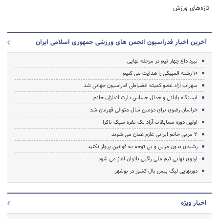
تازه‌های ورزش
آخرین اخبار فدراسیون انجمن های ورزشی جمهوری اسلامی ایران
نبرد داغ چهار تیم در مرحله نهایی
10 رشته المپیکی را هدایت می کنیم
سهراب آزاد عضو کمیته انضباطی فدراسیون جهانی شد
ایستگاه پایانی و جدال حساس دارت اندازان خانم
خراسان رضوی برای دومین سال متوالی قهرمان شد
اولین دوره مسابقات آزاد تک نفره سپک تاکرا
2 مربی خانم ایرانی عازم عمان می شوند
رشیدی:بدون مربی و بی توجه به قوانین پرواز نکنید
اردوی نهایی تیم ملی راگبی بانوان آغاز می شود
دورنهایی لیگ بیس بال کشور در بوشهر
اخبار ویژه