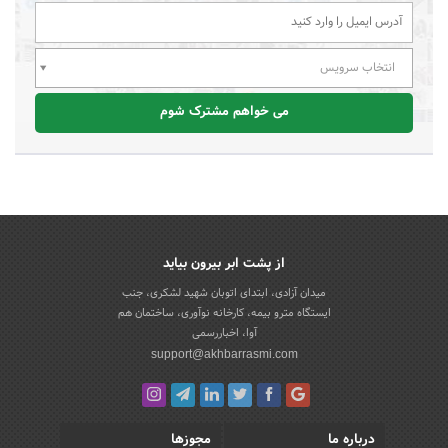
انتخاب سرویس
می خواهم مشترک شوم
از پشت ابر بیرون بیاید
میدان آزادی، ابتدای اتوبان شهید لشکری، جنب
ایستگاه مترو بیمه، کارخانه نوآوری، ساختمان هم
آوا، اخباررسمی
support@akhbarrasmi.com
درباره ما
مجوزها