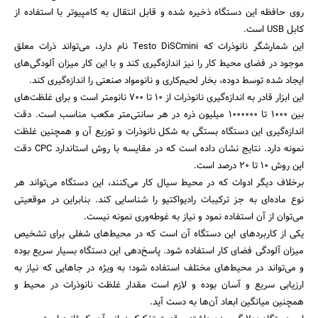
روی حافظه این دستگاه ذخیره شده و قابل انتقال به کامپیوتر با استفاده از
کابل USB است.
این شمارشگر نانوذرات که Testo DiSCmini نام دارد، می‌تواند ذرات معلق
موجود در فضای محیط کار را نیز اندازه‌گیری کند و با این کار میزان آلودگی‌های
ایجاد شده توسط دوده‌، بخار لحیم‌کاری و نانومواد صنعتی را اندازه‌گیری کند.
این ابزار قادر به اندازه‌گیری نانوذرات از 10 تا 700 نانومتر است و برای غلظت‌های
بین 1000 تا 1000000 میلیون ذره در هر سانتی‌متر مکعب مناسب است. دقت
جستجو
اندازه‌گیری این دستگاه بستگی به شکل نانوذرات و توزیع آن و همچنین غلظت
نمونه دارد. نتایج نشان داده است که در مقایسه با روش‌ استاندارد CPC دقت
این روش 10 تا 20 درصد است.
برخلاف دیگر ادوات که در محیط سیال کار می‌کنند، این دستگاه می‌تواند هر
نوع ماده‌ای به جز ترکیبات رادیواکتیو را شناسایی کند. بنابراین در موقعیتی
می‌توان از آن استفاده نمود و نیاز به غوطه‌وری نمونه نیست.
یکی از کاربردهای این دستگاه آن است که در محیط‌های شغلی برای تشخیص
میزان آلودگی فضای کار استفاده شود. پاسخ‌دهی این دستگاه بسیار سریع بوده
و می‌تواند در محیط‌های مختلف استفاده شود؛ به ویژه در جاهایی که نیاز به
ارزیابی سریع و آسان بوده و لازم است مقدار غلظت نانوذرات در محیط و
همچنین میانگین ابعاد آن‌ها به دست آید.