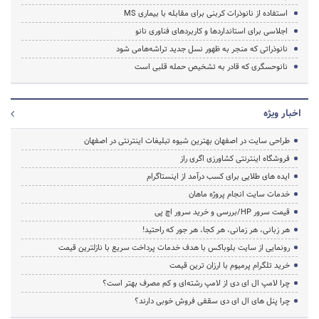
استفاده از نانوذرات کربنی برای مقابله با بیماری MS
اجلاسی برای استانداردها و کاربردهای فناوری نانو
نانوذراتی که منجر به ظهور نسل جدید تراشه‌هامی شود
نانوحسگری که قادر به تشخیص حمله قلبی است
اخبار ویژه
طراحی سایت در اصفهان بهترین شیوه تبلیغات اینترنتی در اصفهان
فروشگاه اینترنتی کشاورزی اگری راز
ایده های طلایی برای کسب درآمد از اینستاگرام
خدمات سایت انجام پروژه ماهان
قیمت سرور HP/بررسی و خرید سرور اچ پی
هر زبانی، هر زمانی، هر کجا، هر جور که راحتید!
رونمایی از سایت بلوباکس با هدف خدمات پرداخت سریع با نازلترین قیمت
خرید تلگرام پرمیوم با ارزان ترین قیمت
چرا لامپ ال ای دی از لامپ رشته‌ای و کم مصرف بهتر است؟
چرا پنل های ال ای دی سقفی فروش خوبی دارند؟