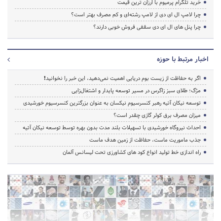
خرید تلگرام پرمیوم با ارزان ترین قیمت
چرا لامپ ال ای دی از لامپ رشته‌ای و کم مصرف بهتر است؟
چرا پنل های ال ای دی سقفی فروش خوبی دارند؟
اخبار مرتبط با حوزه
اگر به حفاظت از زیست بوم دریایی اهمیت نمی‌دهید، این خبر را نخوانید❗
مژگ؛ طلای سبز زاگرس در مسیر توسعه پایدار و اشتغال‌زایی
توسعه نیکان آتیه رهبر کنسرسیوم نیکسان به عنوان بزرگترین کنسرسیوم خورشیدی
میزان مصرف برق کولر گازی چقدر است؟
احداث نیروگاه خورشیدی با تسهیلات بلند مدت بدون بهره توسط توسعه نیکان آتیه
جذب ماموریت ماست، حفاظت از زمین هدف ماست
راه اندازی خط تولید انواع کود های کشاورزی تحت لیسانس آلمان