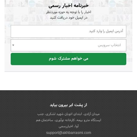
خبرنامه اخبار رسمی
اخبار را با توجه به حوزه موردنظر
در ایمیل خود دریافت کنید
انتخاب سرویس
می خواهم مشترک شوم
از پشت ابر بیرون بیاید
میدان آزادی، ابتدای اتوبان شهید لشکری، جنب
ایستگاه مترو بیمه، کارخانه نوآوری، ساختمان هم
آوا، اخباررسمی
support@akhbarrasmi.com