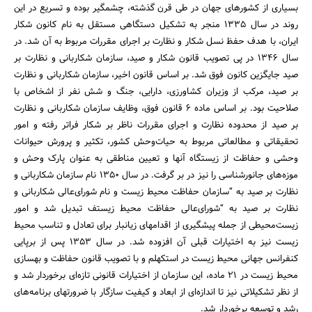
بسیاری از کشورهای جهان در طی قرن گذشته، چشمگیر بوده و تسریع در این
روند در سال 1335 منجر به تشکیل دستگاهی مستقل به نام کانون شکار
ایران، با هدف حفظ نسل شکار و نظارت بر اجرای مقررات مربوط به آن شد. در
سال 1346 در پی تصویب قانون شکار و صید، سازمان شکاربانی و نظارت بر
صید جایگزین کانون فوق شد. بر اساس قانون اخیر، سازمان شکاربانی و نظارت
بر صید، مرکب از وزیران کشاورزی، دارایی، ‌جنگ و شش نفر از اشخاص با
صلاحیت بود. بر اساس ماده 6 قانون فوق، وظایف سازمان شکاربانی و نظارت
بر صید از محدوده نظارت و اجرای مقررات ناظر بر شکار فراتر رفته و امور
تحقیقاتی و مطالعاتی مربوط به حیات‌وحش کشور، تکثیر و پرورش حیوانات
وحشی و حفاظت از زیستگاه آنها و تعیین مناطقی به عنوان پارک وحش و
موزه‌های جانورشناسی را نیز در بر گرفت. در سال 1350 نام سازمان شکاربانی و
نظارت بر صید به “سازمان حفاظت محیط زیست و نام شورای‌عالی شکاربانی و
نظارت بر صید به “شورای‌عالی حفاظت محیط زیستف تبدیل شد و امور
زیست‌محیطی از جمله پیشگیری از اقدامهای زیانبار برای تعادل و تناسب محیط
زیست نیز به اختیارات قبلی آن افزوده شد. در سال 1353 پس از برپایی
کنفرانس جهانی محیط زیست در استکهلم و با تصویب قانون حفاظت و بهسازی
محیط زیست در 21 ماده، این سازمان از اختیارات قانونی تازه‌ای برخوردار شد و
از نظر تشکیلاتی نیز تا اندازه‌ای از ابعاد و کیفیت سازگار با ضرورتهای برنامه‌های
رشد و توسعه برخوردار شد.