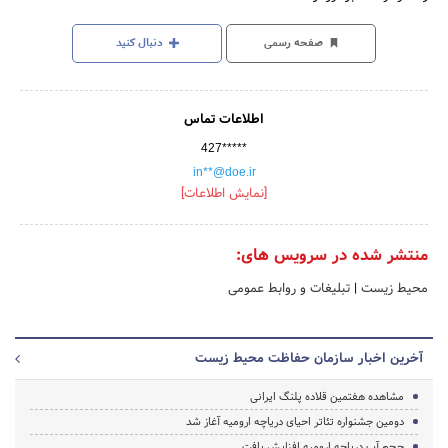
صفحه رسمی
دنبال کنید
اطلاعات تماس
427*****
in**@doe.ir
[نمایش اطلاعات]
منتشر شده در سرویس های:
محیط زیست
|
تبلیغات و روابط عمومی
آخرین اخبار سازمان حفاظت محیط زیست
مشاهده هفتمین قلاده پلنگ ایرانی
دومین جشنواره تئاتر احیای دریاچه ارومیه آغاز شد
حجم آب دریاچه ارومیه افزایش یافت