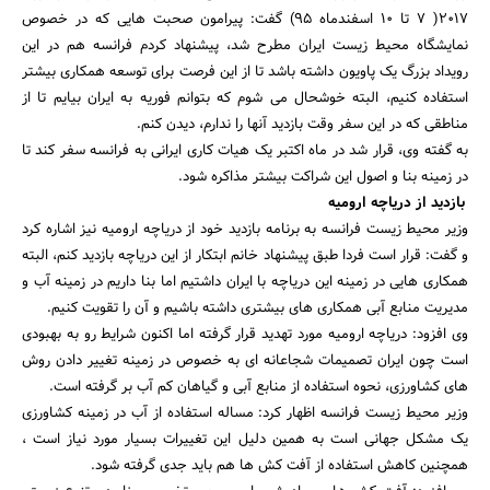
2017( 7 تا 10 اسفندماه 95) گفت: پیرامون صحبت هایی که در خصوص
نمایشگاه محیط زیست ایران مطرح شد، پیشنهاد کردم فرانسه هم در این
رویداد بزرگ یک پاویون داشته باشد تا از این فرصت برای توسعه همکاری بیشتر
استفاده کنیم، البته خوشحال می شوم که بتوانم فوریه به ایران بیایم تا از
مناطقی که در این سفر وقت بازدید آنها را ندارم، دیدن کنم.
به گفته وی، قرار شد در ماه اکتبر یک هیات کاری ایرانی به فرانسه سفر کند تا
در زمینه بنا و اصول این شراکت بیشتر مذاکره شود.
بازدید از دریاچه ارومیه
وزیر محیط زیست فرانسه به برنامه بازدید خود از دریاچه ارومیه نیز اشاره کرد
و گفت: قرار است فردا طبق پیشنهاد خانم ابتکار از این دریاچه بازدید کنم، البته
همکاری هایی در زمینه این دریاچه با ایران داشتیم اما بنا داریم در زمینه آب و
مدیریت منابع آبی همکاری های بیشتری داشته باشیم و آن را تقویت کنیم.
وی افزود: دریاچه ارومیه مورد تهدید قرار گرفته اما اکنون شرایط رو به بهبودی
است چون ایران تصمیمات شجاعانه ای به خصوص در زمینه تغییر دادن روش
های کشاورزی، نحوه استفاده از منابع آبی و گیاهان کم آب بر گرفته است.
وزیر محیط زیست فرانسه اظهار کرد: مساله استفاده از آب در زمینه کشاورزی
یک مشکل جهانی است به همین دلیل این تغییرات بسیار مورد نیاز است ،
همچنین کاهش استفاده از آفت کش ها هم باید جدی گرفته شود.