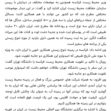
وزیر محیط زیست فرانسه همچنین به موضعات مختلف در دیدارش با رییس
جستجو
سازمان حفاظت محیط زیست ایران اشاره کرد و گفت: در این دیدار موضوعات
مختلفی مطرح شد که دو کشور می توانند با هم همکاری کنند؛ مسائل
مختلفی از جمله دریاهای ایران با سه هزار و 500 کیلومتر ساحل، جنگل ها که
در ایران دارای سه نوع است و رودخانه ها مطرح شد، ایران دارای 20 سایت
طبیعی است که در یونسکو ثبت شده و جدیدا دشت لوت و قنات ها، این میراث
شگفت انگیز، نیز به ثبت رسیده اند به همین دلیل بازدید از موزه تنوع زیستی
یکی از برنامه های سفرم است.
وی ادامه داد: فرانسه در زمینه تنوع زیستی همکاری خوبی با ایران دارد، به ویژه
با موزه ملی تاریخ طبیعی که امیدوارم این همکاری دو جانبه تقویت شود.
رویال با تاکید بر تقویت همکاری محیط زیست فرانسه با دانشگاه تهران گفت:
در این سفر با رییس دانشگاه تهران ملاقات خواهم داشت که امیدوارم موجب
تقویت همکاری دو جانبه شود.
وی افزود: به همراه شرکت های خصوصی بزرگ و فعال در زمینه محیط زیست
به ایران آمدم، انتخاب این شرکت ها براساس چالش هایی بود که ایران به ما
گوشزد کرده بود که بیشتر آنها در زمینه آب به عنوان یک چالش قابل توجه،
انرژی، کیفیت هوا و حوادث اقلیمی بود، این یک فرصت فوق العاده است که
بتوانیم در این زمینه ها همکاری کنیم.
رویال با اشاره به برگزاری نمایشگاه بین المللی محیط زیست در ایران در فوریه