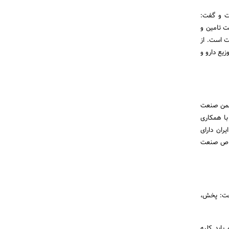
ت و گفت:
ت تامین و
 است. از
یع دارو و
جمن صنعت
ا همکاری
اق ایران دارای
خاص صنعت
فت: پخش،
باید کلیه