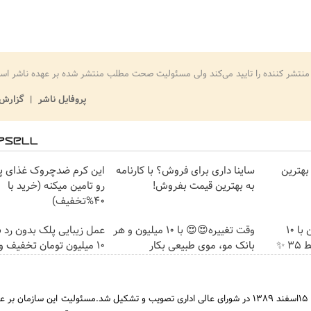
منتشر کننده را تایید می‌کند ولی مسئولیت صحت مطلب منتشر شده بر عهده ناشر اس
پروفایل ناشر
گزارش 
بهترین
ساینا داری برای فروش؟ با کارنامه
این کرم ضدچروک غذای 
به بهترین قیمت بفروش!
رو تامین میکنه (خرید با
40%تخفیف)
جراحی زیبایی پلک پایین با 10
وقت تغییره😍😍 با 10 میلیون و هر
عمل زیبایی پلک بدون رد 
 ✨
بانک مو، موی طبیعی بکار
۱۰ میلیون تومان تخفیف ویژه
سازمان غذا و دارو ایران در 15اسفند 1389 در شورای عالی اداری تصویب و تشکیل شد.مسئولیت این سازمان 