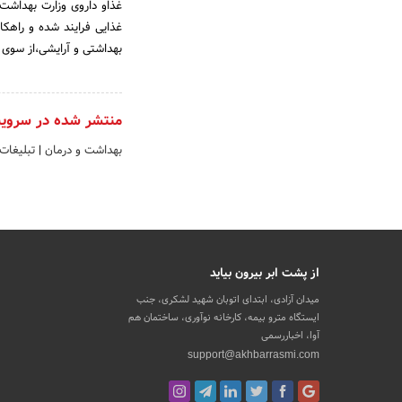
غذاو داروی وزارت بهداشت 
غذایی فرایند شده و راهکا
بهداشتی و آرایشی،از سوی س
منتشر شده در سروی
بهداشت و درمان
|
تبلیغات
از پشت ابر بیرون بیاید
میدان آزادی، ابتدای اتوبان شهید لشکری، جنب
ایستگاه مترو بیمه، کارخانه نوآوری، ساختمان هم
آوا، اخباررسمی
support@akhbarrasmi.com