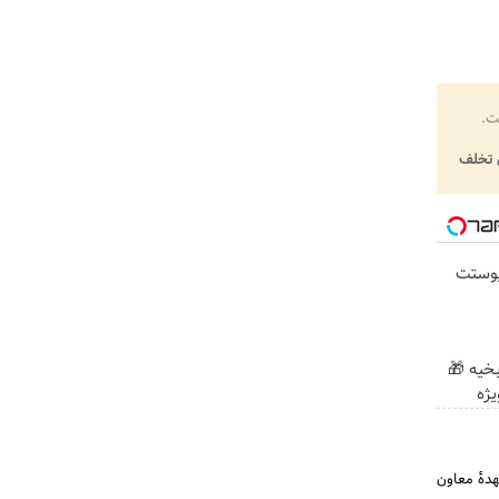
ت.
تخلف
پوستت
بخیه 🎁
بر عهدهٔ معاون