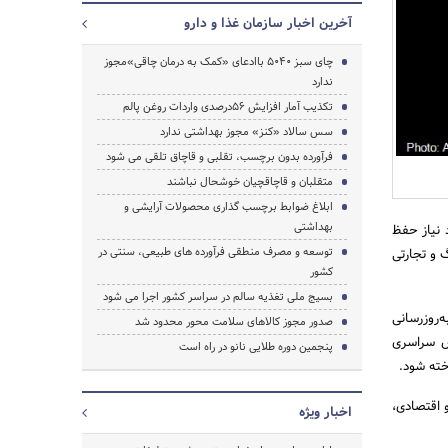
آخرین اخبار سازمان غذا و دارو
چای سبز 5040 باادعای «کمک به درمان چاقی»مجوز
ندارد
تکذیب آمار افزایش 56درصدی واردات روغن پالم
سس سالاد «کنز» مجوز بهداشتی ندارد
فرآورده بدون برچسب، تقلبی و قاچاق تلقی می شود
متقلبان و قاچاقچیان خوشحال نباشند
ابلاغ ضوابط برچسب گذاری محصولات آرایشی و
بهداشتی
 نیاز حفظ
توسعه و مصرف منطقی فرآورده های طبیعی، سنتی در
 و تجارتی
کشور
بسیج ملی تغذیه سالم در سراسر کشور اجرا می شود
روزرسانی
صدور مجوز کالاهای سلامت محور محدود شد
س سراسری
پنجمین دوره طلایی نانو در راه است
خته شود.
جستجو
 اقتصادی،
اخبار ویژه