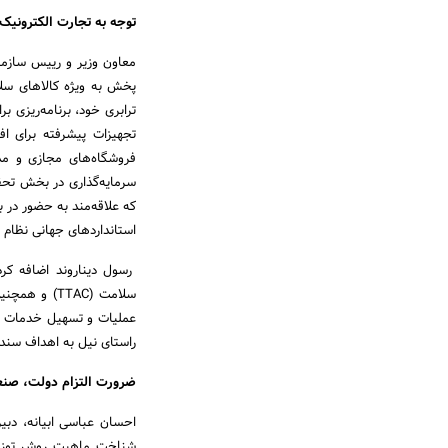
توجه به تجارت الکترونیک
معاون وزیر و رییس سازما
پخش به ویژه کالاهای سل
ترابری خود، برنامه‌ریزی ب
تجهیزات پیشرفته برای ا
فروشگاه‌های مجازی و مد
سرمایه‌گذاری در بخش تحق
که علاقه‌مند به حضور در ب
استانداردهای جهانی نظام ت
رسول دیناروند اضافه کرد
سلامت (TTAC
عملیات و تسهیل خدمات و
راستای نیل به اهداف سند چشم انداز 1404 ایران در کنار زنان و مردان ص
ضرورت التزام دولت، صنعت
احسان عباسی ابیانه، دب
شناخت ماهیت روش توزیع 