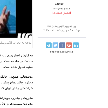
021619*****
in**@fda.gov.ir
[نمایش اطلاعات]
کد: 13950608103885791
دوشنبه 8 شهریور 95 ساعت 11:40
توجه به تجارت الکترونیک
http://goo.gl/e2PFK5
به گزارش اخبار رسمی به ن
سلامت در جامعه است. این 
عظیم تبدیل شده است.
موضوعاتی همچون جایگاه 
دانش، چالش‌های پیش‌ ر
شرکت‌های پخش ایران که س
مدیریت و رهبری، رویکرده
مدیریت سیستم‌ها و روش‌ه