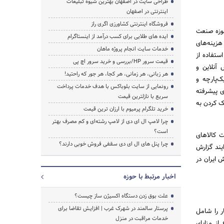
طراحی سایت در اصفهان بهترین شیوه تبلیغات
اینترنتی در اصفهان
فروشگاه اینترنتی کشاورزی اگری راز
حوزه صنعت
ایده های طلایی برای کسب درآمد از اینستاگرام
هزینه‌های
خدمات سایت انجام پروژه ماهان
ستفاده از
قیمت سرور HP/بررسی و خرید سرور اچ پی
آنلاین و
هر زبانی، هر زمانی، هر کجا، هر جور که راحتید!
ک‌پارچه و
رونمایی از سایت بلوباکس با هدف خدمات پرداخت
ی پیشرفته
سریع با نازلترین قیمت
یک کردن به
خرید تلگرام پرمیوم با ارزان ترین قیمت
چرا لامپ ال ای دی از لامپ رشته‌ای و کم مصرف بهتر
است؟
ت کالاهای
چرا پنل های ال ای دی سقفی فروش خوبی دارند؟
ایند گزارش
 ایران در
اخبار مرتبط با حوزه
علت بوق زدن دستگاه اکسیژن ساز چیست؟
پرستار سالمند در شهرک غرب | افزایش تقاضا برای
ر را شامل
خدمات مراقبت در منزل
از مزایای