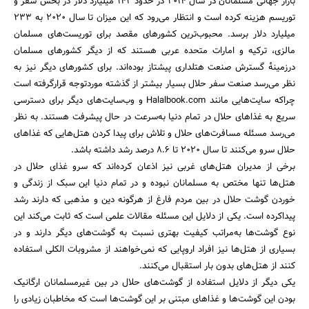
بازار جهانی مسلمانان در سال 2014 در حدود 142 میلیارد دلار در بخش سفر و
توریسم هزینه کرده است و انتظار می‌رود که این میزان تا سال 2020 به 233
میلیارد دلار برسد. محبوب‌ترین کشورهای مقصد برای توریست‌های مسلمان
مالزی، ترکیه و امارات متحده عربی هستند که از دیگر کشورهای مسلمان
درزمینهٔ گسترش صنعت هتلداری پیشتاز بوده‌اند. برای کشورهای دیگر نیز به
نظر می‌رسد صنعت سفر حلال بسیار بیشتر از گذشته موردتوجه قرارگرفته است
چراکه سایت‌هایی مانند Halalbook.com و وب‌سایت‌های دیگر برای دسترسی
سریع به غذاهای حلال در تمام دنیا به‌سرعت در حال پیشرفت هستند. به نظر
می‌رسد مسئله مسافرت‌های حلال و تلاش برای پیدا کردن هتل‌هایی که غذاهای
حلال سرو می‌کنند تا سال 2020 تا 8.6 درصد رشد داشته باشد.
برخی از مدیران هتل‌های غربی نیز اذعان کرده‌اند که سرو غذای حلال در
هتل‌ها تنها مختص به مسلمانان نبوده و در تمام دنیا این سبک از زندگی و
خوردن گوشت حلال در بین مردم فارغ از هرگونه دین و مذهبی که دارند رشد
پیداکرده است. یکی از دلایل این مسئله مقالات علمی است که ثابت می‌کند این
نوع گوشت‌ها به‌مراتب کیفیت بهتری نسبت به گوشت‌های دیگر دارند و در
جستجو
بسیاری از هتل‌ها نیز افراد اروپایی که نمی‌خواهند از مشروبات الکلی استفاده
کنند از هتل‌های بدون بار استقبال می‌کنند.
یکی دیگر از دلایل استفاده از گوشت‌های حلال در بین غیرمسلمانان ارگانیک
بودن این گوشت‌ها و غذاهای مبتنی بر این گوشت‌ها است که مخاطبان زیادی را