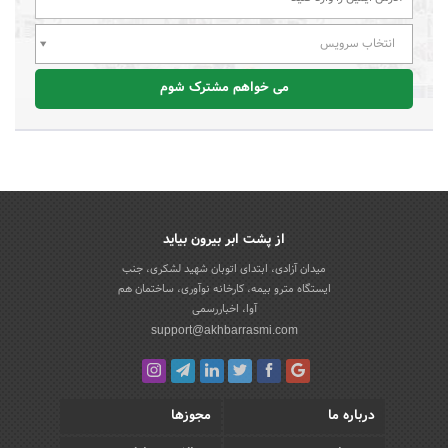
انتخاب سرویس
می خواهم مشترک شوم
از پشت ابر بیرون بیاید
میدان آزادی، ابتدای اتوبان شهید لشکری، جنب
ایستگاه مترو بیمه، کارخانه نوآوری، ساختمان هم
آوا، اخباررسمی
support@akhbarrasmi.com
درباره ما
مجوزها