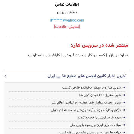
اطلاعات تماس
021888*****
if*******@yahoo.com
[نمایش اطلاعات]
منتشر شده در سرویس های:
تجارت و بازار
|
کسب و کار و خرده فروشی
|
کارآفرینی و استارتاپ
آخرین اخبار کانون انجمن های صنایع غذایی ایران
متولی مبارزه با مهمان ناخوانده خارجی کیست
شیر استریل 200 تومان گران شد
میزان مصرف عوامل خطر تغذیه ای ایرانیان اعلام شد
برگزاری کارگاه جهانی آینده پژوهی صنعت غذا در تهران
مردم خرید گوشت را تحریم کردند
مبادلات ارزی ایران و روسیه با پول ملی
یارانه ها تنها به نان سنتی تخصیص یافته است