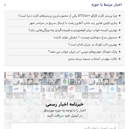
اخبار مرتبط با حوزه
چرا پرینتر کارت فارگو DTC1500 یکی از محبوب‌ترین پرینترهای کارت دنیا است؟
پتاری اولین هایپر پت شاپ آنلاین رشت با ارسال سریع در سراسر شهر
بهترین کیسه خواب برای کوهنوردی و طبیعت‌گردی چه ویژگی‌هایی دارد؟
دیسپلی مرغ سوخاری چیست ؟ معرفی تولید کننده
بهترین تاب کودک در منزل کدام است؟
پارک خودکار خودروهای چینی | در ایران جواب می دهد؟
نکات مهم در انتخاب تسمه بسته بندی
خبرنامه اخبار رسمی
اخبار را با توجه به حوزه موردنظر
در ایمیل خود دریافت کنید