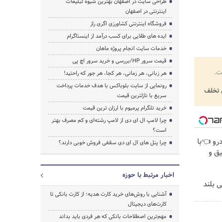
طراحی سایت در اصفهان بهترین شیوه تبلیغات
اینترنتی در اصفهان
فروشگاه اینترنتی کشاورزی اگری راز
ایده های طلایی برای کسب درآمد از اینستاگرام
خدمات سایت انجام پروژه ماهان
قیمت سرور HP/بررسی و خرید سرور اچ پی
ت.
هر زبانی، هر زمانی، هر کجا، هر جور که راحتید!
رونمایی از سایت بلوباکس با هدف خدمات پرداخت
تخلف
سریع با نازلترین قیمت
خرید تلگرام پرمیوم با ارزان ترین قیمت
چرا لامپ ال ای دی از لامپ رشته‌ای و کم مصرف بهتر
است؟
رو 👈با
چرا پنل های ال ای دی سقفی فروش خوبی دارند؟
یق و
اخبار مرتبط با حوزه
سی بلند
آشنایی با روش‌های خرید کارت هدیه؛ از کارت بانکی تا
کارت‌های دیجیتال
مهم‌ترین اصطلاحات بانکی که هر فردی باید بداند