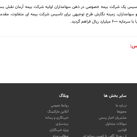
 1389 انگیزه تاسیس یک شرکت بیمه خصوصی در ذهن سهامداران اولیه شرکت بیمه آرمان نقش بس
هامداران، زمینه نگارش طرح توجیهی برای تاسیس شرکت بیمه ای متفاوت، مقدم
رد ریال فراهم گردید.
س:
سایر بخش ها
وبلاگ
درباره ما
روابط عمومی
مجوزها
آنلاین مارکتینگ
مشتریان اخبار رسمی
خبرنگاری و رسانه
سوالات متداول
برندسازی
قوانین
ویژه خبرنگاران
از رپورتاژ آگهی تا کمپین رسانه ای
مطالب ویژه