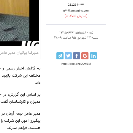
021264*****
in**@armanins.com
[نمایش اطلاعات]
کد: 13950613111515580
شنبه 13 شهریور 95 ساعت 17:09
علیرضا بیانیان مدیر عامل
http://goo.gl/pJCwEM
به گزارش اخبار رسمی و ب
مختلف این شرکت بازدید کر
داد.
بر اساس این گزارش، در جر
مدیران و کارشناسان گفت و
مدیر عامل بیمه آرمان در 
پیگیری امور، این شرکت را 
هستند، فراهم سازند.