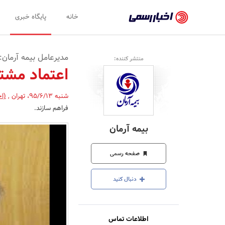
اخبار
خانه
پایگاه خبری
رسمی
-
مدیرعامل بیمه آرمان:
منتشر کننده:
اخبار
اعتماد مشت
تایید
شنبه 95/6/13
،
تهران
,
(اخ
شده
فراهم سازند.
شرکت‌ها،
بیمه آرمان
سازمان‌ها
و
صفحه رسمی
روابط
دنبال کنید
عمومی‌ها
اطلاعات تماس