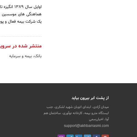
اوایل سال
هماهنگی های موسسین و س
یک شرکت بیمه فعال و پویا با سرمایه 600 میلیا
منتشر شده در سروی
بانک، بیمه و سرمایه
از پشت ابر بیرون بیاید
میدان آزادی، ابتدای اتوبان شهید لشکری، جنب
ایستگاه مترو بیمه، کارخانه نوآوری، ساختمان هم
آوا، اخباررسمی
support@akhbarrasmi.com