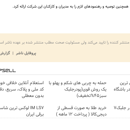
د، همچنین توصیه و رهنمودهای لازم را به مدیران و کارکنان این شرکت ارائه کرد.
منتشر کننده را تایید می‌کند ولی مسئولیت صحت مطلب منتشر شده بر عهده ناشر اس
پروفایل ناشر
گزارش 
IM لوکس ترین
حمله به چربی های شکم و پهلو با
استعلام آنلاین خلافی خود
ر باشگاه
یک روش قوی(پودرجلبک
کد ملی و پلاک، سریع، دق
سبز45%تخفیف)
بدون معطلی
تا آخر جام جهانی با پودر جلبک7
خرید طلا به صورت قسطی از
IM LS7 لوکس ترین شا
دیجی‌کالا ( پرداخت 12 ماهه )
برقی ایران