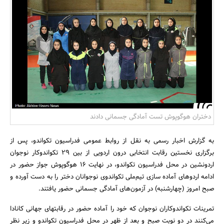
بانک، بیمه و سرمایه
مسکن و ساختمان
دختران هوگوپوش تست آمادگی جسمانی دادند
به گزارش اخبار رسمی به نقل از روابط عمومی فدراسیون تکواندو، پس از
برگزاری نخستین رقابت انتخابی درون اردویی از بین 29 تکواندوکار نوجوان
اردونشین در محل فدراسیون تکواندو، در نهایت 16 هوگوپوش جواز حضور در
ادامه اردوهای آماده سازی تیم‌ملی تکواندوی نوجوانان دختر را به دست آورده و
صبح امروز (چهارشنبه) در آزمون‌های آمادگی جسمانی حضور یافتند.
تمرینات تکواندوکاران نوجوان که خود را آماده حضور در رقابتهای جهانی کانادا
می‌کنند در دو نوبت صبح و بعد از ظهر در محل فدراسیون تکواندو و زیر نظر