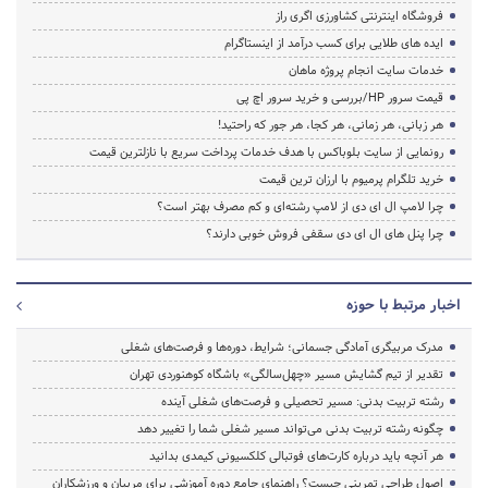
فروشگاه اینترنتی کشاورزی اگری راز
ایده های طلایی برای کسب درآمد از اینستاگرام
خدمات سایت انجام پروژه ماهان
قیمت سرور HP/بررسی و خرید سرور اچ پی
هر زبانی، هر زمانی، هر کجا، هر جور که راحتید!
رونمایی از سایت بلوباکس با هدف خدمات پرداخت سریع با نازلترین قیمت
خرید تلگرام پرمیوم با ارزان ترین قیمت
چرا لامپ ال ای دی از لامپ رشته‌ای و کم مصرف بهتر است؟
چرا پنل های ال ای دی سقفی فروش خوبی دارند؟
اخبار مرتبط با حوزه
مدرک مربیگری آمادگی جسمانی؛ شرایط، دوره‌ها و فرصت‌های شغلی
تقدیر از تیم گشایش مسیر «چهل‌سالگی» باشگاه کوهنوردی تهران
رشته تربیت بدنی: مسیر تحصیلی و فرصت‌های شغلی آینده
چگونه رشته تربیت بدنی می‌تواند مسیر شغلی شما را تغییر دهد
هر آنچه باید درباره کارت‌های فوتبالی کلکسیونی کیمدی بدانید
اصول طراحی تمرینی چیست؟ راهنمای جامع دوره آموزشی برای مربیان و ورزشکاران