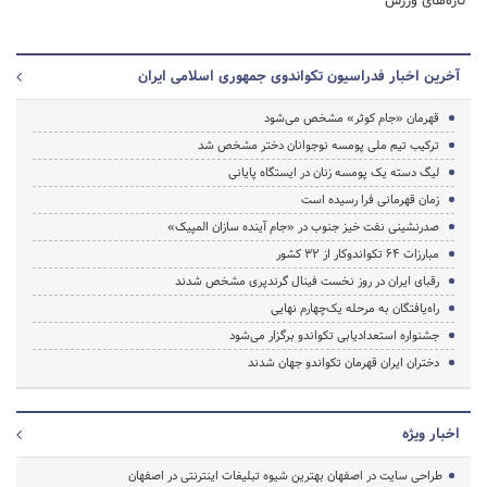
تازه‌های ورزش
آخرین اخبار فدراسیون تکواندوی جمهوری اسلامی ایران
قهرمان «جام کوثر» مشخص می‌شود
ترکیب تیم ملی پومسه نوجوانان دختر مشخص شد
لیگ دسته یک پومسه زنان در ایستگاه پایانی
زمان قهرمانی فرا رسیده است
صدرنشینی نفت خیز جنوب در «جام آینده سازان المپیک»
مبارزات 64 تکواندوکار از 32 کشور
رقبای ایران در روز نخست فینال گرندپری مشخص شدند
راه‌یافتگان به مرحله یک‌چهارم نهایی
جشنواره استعدادیابی تکواندو برگزار می‌شود
دختران ایران قهرمان تکواندو جهان شدند
اخبار ویژه
طراحی سایت در اصفهان بهترین شیوه تبلیغات اینترنتی در اصفهان