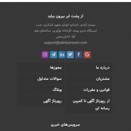
از پشت ابر بیرون بیاید
میدان آزادی، ابتدای اتوبان شهید لشکری، جنب
ایستگاه مترو بیمه، کارخانه نوآوری، ساختمان هم
آوا، اخباررسمی
support@akhbarrasmi.com
درباره ما
مجوزها
مشتریان
سوالات متداول
قوانین و مقررات
وبلاگ
از رپورتاژ آگهی تا کمپین
رپورتاژ آگهی
رسانه ای
سرویس‌های خبری