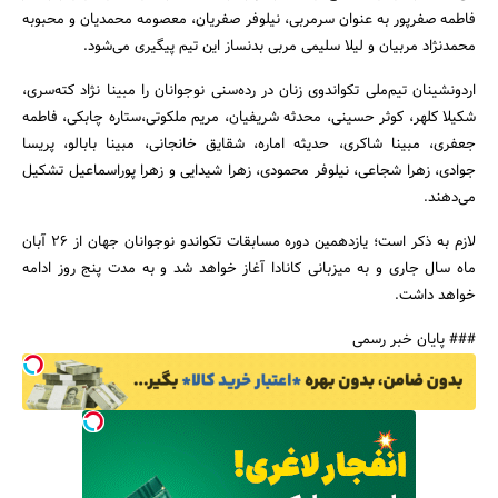
فاطمه صفرپور به عنوان سرمربی، نیلوفر صفریان، معصومه محمدیان و محبوبه
محمدنژاد مربیان و لیلا سلیمی مربی بدنساز این تیم پیگیری می‌شود.
اردونشینان تیم‌ملی تکواندوی زنان در رده‌سنی نوجوانان را مبینا ن‍‍ژاد کته‌سری،
‌شکیلا کلهر، ‌کوثر حسینی، محدثه شریفیان، مریم ملکوتی،‌ستاره چابکی، فاطمه
جعفری، ‌مبینا شاکری، حدیثه اماره، شقایق خانجانی، مبینا بابالو،‌ پریسا
جستجو
جوادی، ‌زهرا شجاعی، نیلوفر محمودی، زهرا شیدایی و زهرا پوراسماعیل تشکیل
می‌دهند.
لازم به ذکر است؛ یازدهمین دوره مسابقات تکواندو نوجوانان جهان از 26 آبان
ماه سال جاری و به میزبانی کانادا آغاز خواهد شد و به مدت پنج روز ادامه
خواهد داشت.
### پایان خبر رسمی