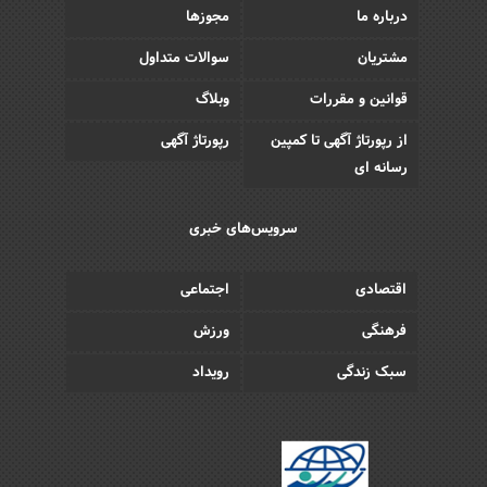
درباره ما
مجوزها
مشتریان
سوالات متداول
قوانین و مقررات
وبلاگ
از رپورتاژ آگهی تا کمپین
رپورتاژ آگهی
رسانه ای
سرویس‌های خبری
اقتصادی
اجتماعی
فرهنگی
ورزش
سبک زندگی
رویداد