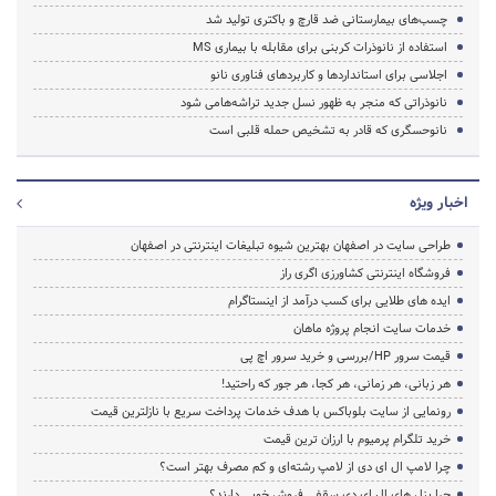
چسب‌های بیمارستانی ضد قارچ و باکتری تولید شد
استفاده از نانوذرات کربنی برای مقابله با بیماری MS
اجلاسی برای استانداردها و کاربردهای فناوری نانو
نانوذراتی که منجر به ظهور نسل جدید تراشه‌هامی شود
نانوحسگری که قادر به تشخیص حمله قلبی است
اخبار ویژه
طراحی سایت در اصفهان بهترین شیوه تبلیغات اینترنتی در اصفهان
فروشگاه اینترنتی کشاورزی اگری راز
ایده های طلایی برای کسب درآمد از اینستاگرام
خدمات سایت انجام پروژه ماهان
قیمت سرور HP/بررسی و خرید سرور اچ پی
هر زبانی، هر زمانی، هر کجا، هر جور که راحتید!
رونمایی از سایت بلوباکس با هدف خدمات پرداخت سریع با نازلترین قیمت
خرید تلگرام پرمیوم با ارزان ترین قیمت
چرا لامپ ال ای دی از لامپ رشته‌ای و کم مصرف بهتر است؟
چرا پنل های ال ای دی سقفی فروش خوبی دارند؟