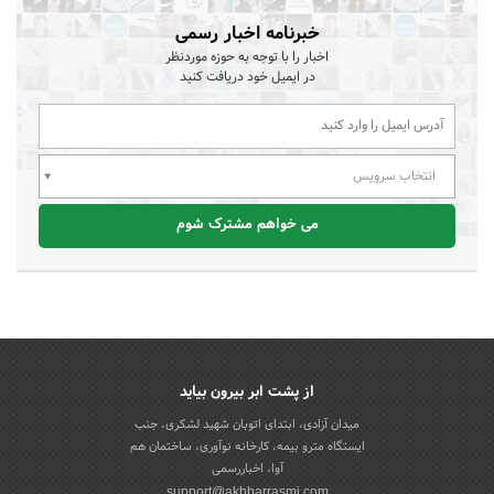
خبرنامه اخبار رسمی
اخبار را با توجه به حوزه موردنظر
در ایمیل خود دریافت کنید
انتخاب سرویس
می خواهم مشترک شوم
از پشت ابر بیرون بیاید
میدان آزادی، ابتدای اتوبان شهید لشکری، جنب
ایستگاه مترو بیمه، کارخانه نوآوری، ساختمان هم
آوا، اخباررسمی
support@akhbarrasmi.com