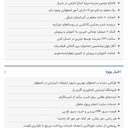
افتتاح دومین مدرسه ویژه اتباع خارجی در شیراز
یک معلم به ازای هر16 دانش آموز اصفهانی وجود دارد
احداث ۱۰ خانه معلم در آذربایجان شرقی
برچیده شدن مدارس کانکسی در روستاهای غیزانیه
کمک 8 میلیارد تومانی خیرین به آموزش و پرورش
ساخت 163 مدرسه توسط خیرین در استان البرز
آغاز چهل وششمین جشنواره بین المللی فیلم رشد
حمایت آموزش و پرورش از کمپین چهارشنبه‌سوری
اخبار ویژه
طراحی سایت در اصفهان بهترین شیوه تبلیغات اینترنتی در اصفهان
فروشگاه اینترنتی کشاورزی اگری راز
ایده های طلایی برای کسب درآمد از اینستاگرام
خدمات سایت انجام پروژه ماهان
قیمت سرور HP/بررسی و خرید سرور اچ پی
هر زبانی، هر زمانی، هر کجا، هر جور که راحتید!
رونمایی از سایت بلوباکس با هدف خدمات پرداخت سریع با نازلترین قیمت