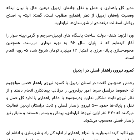
مدیر کل راهداری و حمل و نقل جاده‌ای اردبیل درعین حال با بیان اینکه
وضعیت راه‌های اردبیل از نظر راهداری مطلوب است، گفت: البته به اصلاح
روکش آسفالت درتعدادی از شهرستان‌ها نیازداریم.
وی افزود: هفته دولت ساخت پاسگاه های اردبیل-سرچم و گرمی-بیله سوار را
آغاز کرده‌ایم که تا پایان سال 96 به بهره برداری می‌رسند. همچنین
محوطه‌سازی پایانه مرزی با اعتبار 13 میلیارد تومان شروع شده که روبه اتمام
است.
کمبود نیروی راهدار فصلی در اردبیل
رحمتی همچنین گفت: در استان اردبیل با کمبود نیروی راهدار فصلی مواجهیم
که خصوصا درفصل سرما امور برف‌روبی را درقالب پیمانکاری انجام دهند و از
نظر نیروی ثابت مشکلی نداریم ودرمجموع با ادغام راهداری با اداره کل حمل و
نقل و پایانه‌ها حدود 500 نیروی راهدار فصلی و ثابت دراستان اردبیل فعالیت
می‌کنند که 320 نفر ازاین نیروها قراردادی، پیمانی و رسمی هستند و مابقی نیز
راهدار فصلی محسوب می‌شوند.
وی تاکید کرد: امیدواریم با انتزاع راهداری از اداره کل راه و شهرسازی و ادغام آن