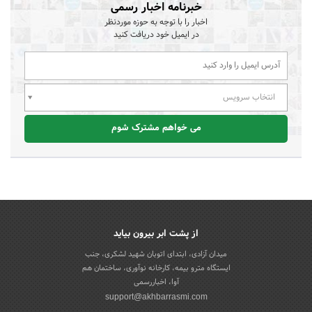
خبرنامه اخبار رسمی
اخبار را با توجه به حوزه موردنظر
در ایمیل خود دریافت کنید
انتخاب سرویس
می خواهم مشترک شوم
از پشت ابر بیرون بیاید
میدان آزادی، ابتدای اتوبان شهید لشکری، جنب
ایستگاه مترو بیمه، کارخانه نوآوری، ساختمان هم
آوا، اخباررسمی
support@akhbarrasmi.com