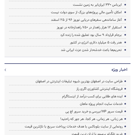
ایرباس ۳۳۰ ایران‌ایر به زمین نشست
امکان تأمین مالی پروژه‌های بزرگ از سوی دولت نیست
آغاز ساماندهی سفرهای دریایی نوروز ۹۶ از ۲۵ اسفند‌
استقرار ۱۲ هزار راهدار در ۷۵۰ راهدارخانه در نوروز
برجام قرارداد ۹ سال بود تعلیق شده را زنده کرد
هدر رفت ۵ میلیارد دلاری انرژی در کشور
تحریم‌ها باعث خدشه‌دار شدن عزت ایرانی شد
اخبار ویژه
طراحی سایت در اصفهان بهترین شیوه تبلیغات اینترنتی در اصفهان
فروشگاه اینترنتی کشاورزی اگری راز
ایده های طلایی برای کسب درآمد از اینستاگرام
خدمات سایت انجام پروژه ماهان
قیمت سرور HP/بررسی و خرید سرور اچ پی
هر زبانی، هر زمانی، هر کجا، هر جور که راحتید!
رونمایی از سایت بلوباکس با هدف خدمات پرداخت سریع با نازلترین قیمت
خرید تلگرام پرمیوم با ارزان ترین قیمت