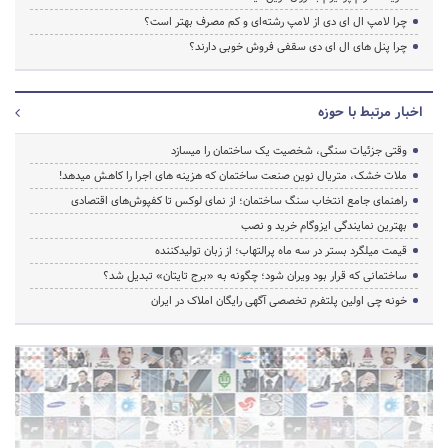
چرا لامپ ال ای دی از لامپ رشته‌ای و کم مصرف بهتر است؟
چرا پنل های ال ای دی سقفی فروش خوبی دارند؟
اخبار مرتبط با حوزه
وقتی جزئیات سنگی، شخصیت یک ساختمان را میسازد
ملات خشک، متریال نوین صنعت ساختمان که هزینه‌ های اجرا را کاهش میدهد!
راهنمای جامع انتخاب سنگ ساختمان؛ از نمای لوکس تا کفپوش‌های اقتصادی
بهترین نمایندگی ایزوگام خرید و نصب
قیمت میلگرد بستر در سه ماه پرالتهاب؛ از زبان تولیدکننده
ساختمانی که قرار بود ویران شود؛ چگونه به «برج تایتان» تبدیل شد؟
خونه چی اولین پلتفرم تخصصی آگهی رایگان املاک در ایران