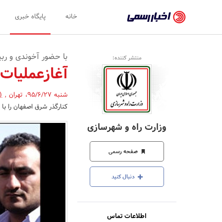
اخبار
خانه
پایگاه خبری
رسمی
-
با حضور آخوندی و ر
منتشر کننده:
اخبار
آغازعملیات 
تایید
شنبه 95/6/27
،
تهران
,
(
شده
کنارگذر شرق اصفهان را با 
شرکت‌ها،
وزارت راه و شهرسازی
سازمان‌ها
و
صفحه رسمی
روابط
دنبال کنید
عمومی‌ها
اطلاعات تماس