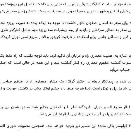
ره به مزایای ساخت کنارگذر شرقی و غربی اصفهان بیان داشت: تکمیل این پروژه‌ها مو
 هوای استان و شهر اصفهان و صرفه‌جویی در مصرف سوخت،‌ کاهش زمان سفر می‌شود
 برای سفر به استان اصفهان اظهار داشت: با توجه به اینکه بنده به صورت پروژه محور
ین سفر به منظور سرکشی و بازدید از روند پیشرفت سه پروژه مهم شامل کنارگذر شرق 
فنی و مسائل جانبی برای استفاده از ظرفیت کریدور و قطار سریع‌السیر تهران-‌فرودگاه 
ا اشاره به اهمیت معماری راه و مزایای آن تاکید کرد: باید توجه داشت که راه فقط یک
نوات گذشته مفهوم معماری راه کنار گذاشته شد و این همه در حالی است که اصفه
 حساب می‌آید.
د بنده به پیمانکار پروژه در اختیار گرفتن یک مشاور معماری راه به منظور طراحی نو
فنی شامل پل و تونل است. زیرا هرچه منظر راه چشم نوازتر باشد در کاهش حوادث و ارت
قطار سریع السیر تهران-‌ فرودگاه امام- قم- اصفهان یادآور شد: محقق شدن این پرو
ست که کشور را در فاز جدیدی از فناوری قطارها قرار می‌دهد.
در این سفر از زیرسازی 35 کیلومتر باقی مانده این مسیر نیز بازدید خواهد شد. همچنین مصوبات شورای ا