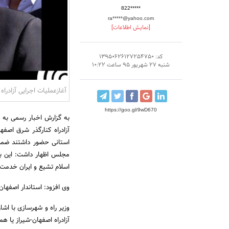
822*****
ra*****@yahoo.com
[نمایش اطلاعات]
کد: 13950626127254750
شنبه 27 شهریور 95 ساعت 10:22
آغازعملیات اجرایی آزادرا
https://goo.gl/9wD670
به گزارش اخبار رسمی به 
آزادراه کنارگذر شرق اصفه
استانی حضور داشتند ضمن 
مجلس اظهار داشت: این با
اسلام تشیع و ایران خدمت
وی افزود: استاندار اصفهان 
وزیر راه و شهرسازی با اش
آزادراه اصفهان-شیراز یا همان کرید