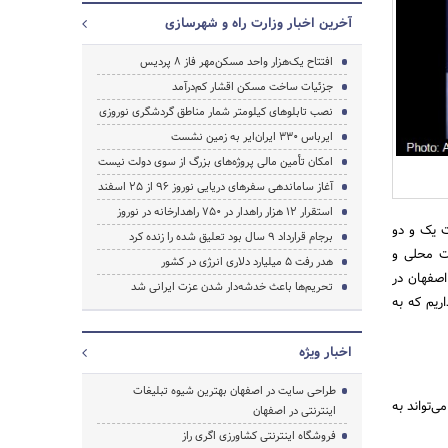
آخرین اخبار وزارت راه و شهرسازی
افتتاح یک‌هزار واحد مسکن‌مهر فاز ۸ پردیس
جزئیات ساخت مسکن اقشار کم‌درآمد
نصب تابلوهای کیلومتر شمار مناطق گردشگری نوروزی
ایرباس ۳۳۰ ایران‌ایر به زمین نشست
امکان تأمین مالی پروژه‌های بزرگ از سوی دولت نیست
آغاز ساماندهی سفرهای دریایی نوروز ۹۶ از ۲۵ اسفند‌
استقرار ۱۲ هزار راهدار در ۷۵۰ راهدارخانه در نوروز
ت یک و دو
برجام قرارداد ۹ سال بود تعلیق شده را زنده کرد
ات محلی و
جستجو
هدر رفت ۵ میلیارد دلاری انرژی در کشور
اصفهان در
تحریم‌ها باعث خدشه‌دار شدن عزت ایرانی شد
ریم که به
اخبار ویژه
طراحی سایت در اصفهان بهترین شیوه تبلیغات
‌تواند به
اینترنتی در اصفهان
فروشگاه اینترنتی کشاورزی اگری راز