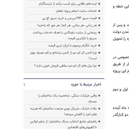
ایده های طلایی برای کسب درآمد از اینستاگرام
ی به‌طول 300 کیلومتر برای تمام این خطه و
خدمات سایت انجام پروژه ماهان
قیمت سرور HP/بررسی و خرید سرور اچ پی
ذر شرق اصفهان بیان داشت: احداث این مسیر سال 82 آغاز شد و پس از
هر زبانی، هر زمانی، هر کجا، هر جور که راحتید!
 کار آمدن دولت
رونمایی از سایت بلوباکس با هدف خدمات پرداخت
ه را تحویل
سریع با نازلترین قیمت
خرید تلگرام پرمیوم با ارزان ترین قیمت
چرا لامپ ال ای دی از لامپ رشته‌ای و کم مصرف بهتر
 خصوصی در
است؟
انتخاب پیمانکار از طریق
چرا پنل های ال ای دی سقفی فروش خوبی دارند؟
 این پروژه
اخبار مرتبط با حوزه
ه اول و دوم
وقتی جزئیات سنگی، شخصیت یک ساختمان را
میسازد
 ماه آینده
ملات خشک، متریال نوین صنعت ساختمان که هزینه‌
و کنارگذر
های اجرا را کاهش میدهد!
راهنمای جامع انتخاب سنگ ساختمان؛ از نمای لوکس
تا کفپوش‌های اقتصادی