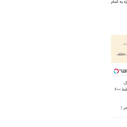
دواریم ظرف 44 ماه آینده این پروژه به اتمام
ت.
تخلف
! 3000گیگ
اینترنت خانگی 180 روزه فقط 600
ر |