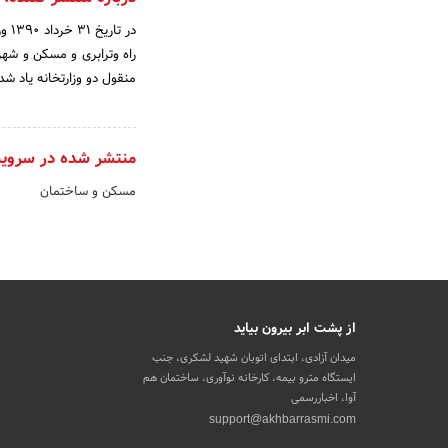
در 
راه وترابری و مسکن و شهر
منقول دو وزارتخانه یاد شد
منتشر شده در سروی
مسکن و ساختمان
از پشت ابر بیرون بیاید
میدان آزادی، ابتدای اتوبان شهید لشکری، جنب
ایستگاه مترو بیمه، کارخانه نوآوری، ساختمان هم
آوا، اخباررسمی
support@akhbarrasmi.com