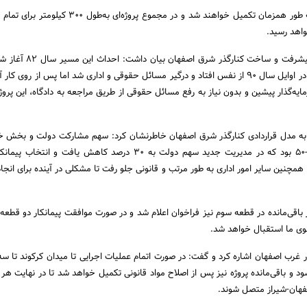
وی افزود: این دو آزادراه به طور همزمان تکمیل خواهند شد و در مجموع پروژه‌ا
واهد رسید.
آخوندی با اشاره به روند پیشرفت و ساخت کنارگ
سپری کردن روند پیشرفت در اوایل سال 90 از نفس افتاد و درگیر مسائل حقوقی و اداری شد اما پس از روی
رمایه‌گذار پیشین و بدون نیاز به رفع مسائل حقوقی از طریق مراجعه به دادگاه، این پروژ
ه به مدل قراردادی کنارگذر شرق اصفهان خاطرنشان کرد: سهم مشارکت دولت و بخش
قرارداد قبلی به صورت 50-50 بود که در مدیریت جدید سهم دولت به 30 درصد کاهش یافت و 
همچنین سایر امور اداری به طور مرتب و قانونی جلو رفت تا مشکلی در آینده برای انجام
 برای 30 کیلومتر باقی‌مانده در قطعه سوم نیز فراخوان اعلام شد و در صورت موافقت پیمانکار دو قطع
وی ما استقبال خواهد شد.
ر غرب اصفهان اشاره کرد و گفت:‌ در صورت اتمام عملیات اجرایی تا میدان کرکوند تا سه
 و باقی‌مانده پروژه نیز پس از اصلاح مواد قانونی تکمیل خواهد شد تا در نهایت هر د
صفهان-شیراز متصل شوند.