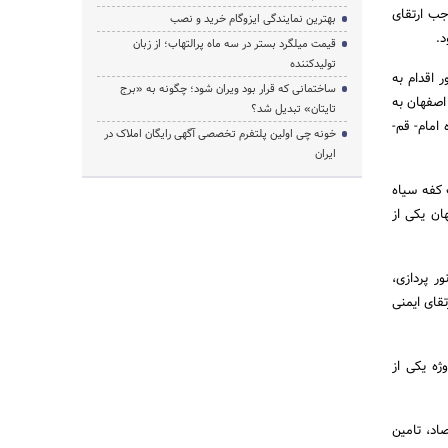
جب ارتقای
بهترین نمایندگی ایزوگام خرید و نصب
.
قیمت میلگرد بستر در سه ماه پرالتهاب؛ از زبان
تولیدکننده
 اقدام به
ساختمانی که قرار بود ویران شود؛ چگونه به «برج
اصفهان به
تایتان» تبدیل شد؟
امام- قم-
خونه چی اولین پلتفرم تخصصی آگهی رایگان املاک در
ایران
 کفه سیاه
ان یکی از
ر پردازی،
قای ایمنی
ژه یکی از
قتصاد، تامین