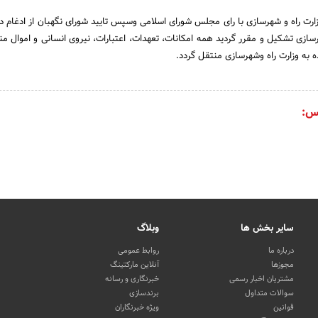
تاریخ 31 خرداد 1390 وزارت راه و شهرسازی با رای مجلس شورای اسلامی وسپس تایید شورای نگهبان از ادغام 
سازی تشکیل و مقرر گردید همه امکانات، تعهدات، اعتبارات، نیروی انسانی و اموال من
ه به وزارت راه وشهرسازی منتقل گردد.
س:
سایر بخش ها
وبلاگ
درباره ما
روابط عمومی
مجوزها
آنلاین مارکتینگ
مشتریان اخبار رسمی
خبرنگاری و رسانه
سوالات متداول
برندسازی
قوانین
ویژه خبرنگاران