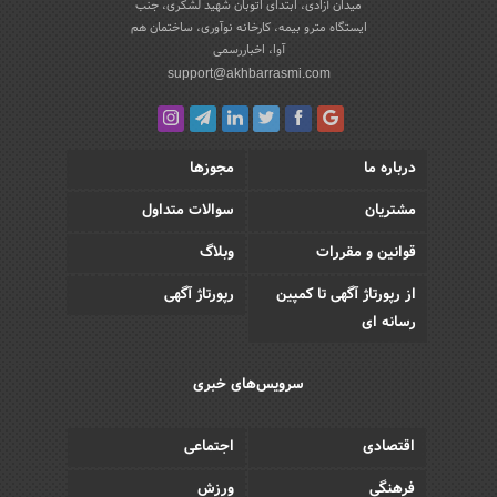
میدان آزادی، ابتدای اتوبان شهید لشکری، جنب
ایستگاه مترو بیمه، کارخانه نوآوری، ساختمان هم
آوا، اخباررسمی
support@akhbarrasmi.com
درباره ما
مجوزها
مشتریان
سوالات متداول
قوانین و مقررات
وبلاگ
از رپورتاژ آگهی تا کمپین
رپورتاژ آگهی
رسانه ای
سرویس‌های خبری
اقتصادی
اجتماعی
فرهنگی
ورزش