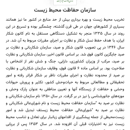
سازمان حفاظت محیط زیست
تخریب محیط زیست و بهره برداری بیش از حد منابع در کشور ما نیز همانند
بسیاری از کشورهای جهان در طی قرن گذشته، چشمگیر بوده و تسریع در این
روند در سال 1335 منجر به تشکیل دستگاهی مستقل به نام کانون شکار
ایران، با هدف حفظ نسل شکار و نظارت بر اجرای مقررات مربوط به آن شد. در
سال 1346 در پی تصویب قانون شکار و صید، سازمان شکاربانی و نظارت بر
صید جایگزین کانون فوق شد. بر اساس قانون اخیر، سازمان شکاربانی و نظارت
بر صید، مرکب از وزیران کشاورزی، دارایی، ‌جنگ و شش نفر از اشخاص با
صلاحیت بود. بر اساس ماده 6 قانون فوق، وظایف سازمان شکاربانی و نظارت
بر صید از محدوده نظارت و اجرای مقررات ناظر بر شکار فراتر رفته و امور
تحقیقاتی و مطالعاتی مربوط به حیات‌وحش کشور، تکثیر و پرورش حیوانات
وحشی و حفاظت از زیستگاه آنها و تعیین مناطقی به عنوان پارک وحش و
موزه‌های جانورشناسی را نیز در بر گرفت. در سال 1350 نام سازمان شکاربانی و
نظارت بر صید به “سازمان حفاظت محیط زیست و نام شورای‌عالی شکاربانی و
نظارت بر صید به “شورای‌عالی حفاظت محیط زیستف تبدیل شد و امور
زیست‌محیطی از جمله پیشگیری از اقدامهای زیانبار برای تعادل و تناسب محیط
زیست نیز به اختیارات قبلی آن افزوده شد. در سال 1353 پس از برپایی