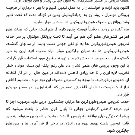
عطف تاریخی در مسیر مشترکمان به سوی جهانی پایدار و امن بوجود آورد.
اکنون باید اراده و خواستمان را به عمل تبدیل کنیم و با بهر ه برداری از ظرفیت
پروتکل مونترال ، روند رو به ازدیادگرمایش زمین در کوتاه مدت که تحت تاثیر
رشد روزافزون مصرف هیدروفلوروکربن ها است را مهار نماییم.
ماه آینده در رواندا ، دقیقاً فرصت چنین کاری فراهم است، جایی که هیات های
اعزامی کشورهای عضو گرد هم می آیند تا تحت پروتکل مونترال بر سر حذف
تدریجی هیدروفلوروکربن ها به توافقی جهانی دست یابند. از سالهای گذشته،
هیدروفلوروکربن ها به عنوان جایگزین موثر مواد مخرب لایه اوزن به طور
گسترده ای بخصوص در بخش تبرید و تهویه مطبوع مورد استفاده قرار گرفت.
با این وجود بررسی های علمی نشان داد علی رغم اینکه این دسته مواد ، خطر
تخریب لایه اوزن را تا حد زیادی کاهش داده اند در عین حال از اثر گاز گلخانه
ای شدیدی برخوردارند. با توجه به گسترش مصرف این نوع مواد ، تصمیم قاطعی
نیاز است درست به همان قاطعیتی تصمیمی که لایه اوزن را در مسیر بهبودی
جستجو
قرار داد.
حذف تدریجی هیدروفلوروکربن ها مزایای چشمگیری درپی دارد. درصورت اجرا تا
نیم درجه کاهش گرمایش جهانی تا پایان قرن حاضر را باعث میشود که
پیشرفت بزرگی برای توافقنامه پاریس قلمداد میشود و همچنین میتواند به طور
قابل توجهی باعث بهبود بهره وری انرژی در برخی از فن آوری ها و مبردهای
جایگزین شود.