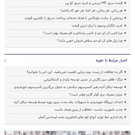
قیمت سرور HP/بررسی و خرید سرور اچ پی
هر زبانی، هر زمانی، هر کجا، هر جور که راحتید!
رونمایی از سایت بلوباکس با هدف خدمات پرداخت سریع با نازلترین قیمت
خرید تلگرام پرمیوم با ارزان ترین قیمت
چرا لامپ ال ای دی از لامپ رشته‌ای و کم مصرف بهتر است؟
چرا پنل های ال ای دی سقفی فروش خوبی دارند؟
اخبار مرتبط با حوزه
اگر به حفاظت از زیست بوم دریایی اهمیت نمی‌دهید، این خبر را نخوانید❗
مژگ؛ طلای سبز زاگرس در مسیر توسعه پایدار و اشتغال‌زایی
توسعه نیکان آتیه رهبر کنسرسیوم نیکسان به عنوان بزرگترین کنسرسیوم خورشیدی
میزان مصرف برق کولر گازی چقدر است؟
احداث نیروگاه خورشیدی با تسهیلات بلند مدت بدون بهره توسط توسعه نیکان آتیه
جذب ماموریت ماست، حفاظت از زمین هدف ماست
راه اندازی خط تولید انواع کود های کشاورزی تحت لیسانس آلمان