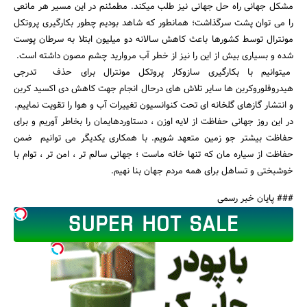
مشکل جهانی راه حل جهانی نیز طلب میکند. مطمئنم در این مسیر هر مانعی
را می توان پشت سرگذاشت؛ همانطور که شاهد بودیم چطور بکارگیری پروتکل
مونترال توسط کشورها باعث کاهش سالانه دو میلیون ابتلا به سرطان پوست
شده و بسیاری بیش از این را نیز از خطر آب مروارید چشم مصون داشته است.
میتوانیم با بکارگیری سازوکار پروتکل مونترال برای حذف تدرجی
هیدروفلوروکربن ها سایر تلاش های درحال انجام جهت کاهش دی اکسید کربن
و انتشار گازهای گلخانه ای تحت کنوانسیون تغییرات‌ آب‌ و هوا را تقویت نماییم.
در این روز جهانی حفاظت از لایه اوزن ، دستاوردهایمان را بخاطر آوریم و برای
حفاظت بیشتر جو زمین متعهد شویم. با همکاری یکدیگر می توانیم ضمن
حفاظت از سیاره مان که تنها خانه ماست ؛ جهانی سالم تر ، امن تر ، توام با
خوشبختی و تساهل برای همه مردم جهان بنا نهیم.
### پایان خبر رسمی