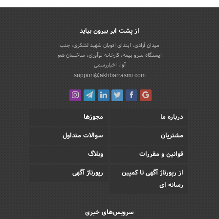
از پشت ابر بیرون بیاید
میدان آزادی، ابتدای اتوبان شهید لشکری، جنب
ایستگاه مترو بیمه، کارخانه نوآوری، ساختمان هم
آوا، اخباررسمی
support@akhbarrasmi.com
درباره ما
مجوزها
مشتریان
سوالات متداول
قوانین و مقررات
وبلاگ
از رپورتاژ آگهی تا کمپین
رپورتاژ آگهی
رسانه ای
سرویس‌های خبری