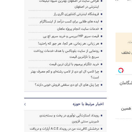
طراحی سایت در اصفهان بهترین شیوه تبلیغات
اینترنتی در اصفهان
فروشگاه اینترنتی کشاورزی اگری راز
ایده های طلایی برای کسب درآمد از اینستاگرام
خدمات سایت انجام پروژه ماهان
قیمت سرور HP/بررسی و خرید سرور اچ پی
ت.
هر زبانی، هر زمانی، هر کجا، هر جور که راحتید!
رونمایی از سایت بلوباکس با هدف خدمات پرداخت
تخلف
سریع با نازلترین قیمت
خرید تلگرام پرمیوم با ارزان ترین قیمت
چرا لامپ ال ای دی از لامپ رشته‌ای و کم مصرف بهتر
است؟
یشگامان
چرا پنل های ال ای دی سقفی فروش خوبی دارند؟
اخبار مرتبط با حوزه
ر. همین
رویداد استارت‌آپی نوآوری در پخت و بسته‌بندی
شیرینی سنتی قزوین
درخشش کافی‌نت من در رویداد A.C.E آپارات و دریافت