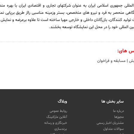
مللی جمهوری اسلامی ایران به عنوان شرکتهای تجاری و اقتصادی ایران با بهره مند
گاهی منحصر به فرد و نیرو های متخصص، بستر وزمینه مناسبی رااز طریق برپایی نم
ولید کنندگان، بازرگانان داخلی و خارجی مهیا ساخته است تا علاوه برعرضه و نمایش تو
ن المللی خود را در محل این نمایشگاه توسعه بخشند.
س های:
ایش
|
مسابقه و فراخوان
سایر بخش ها
وبلاگ
درباره ما
روابط عمومی
مجوزها
آنلاین مارکتینگ
مشتریان اخبار رسمی
خبرنگاری و رسانه
سوالات متداول
برندسازی