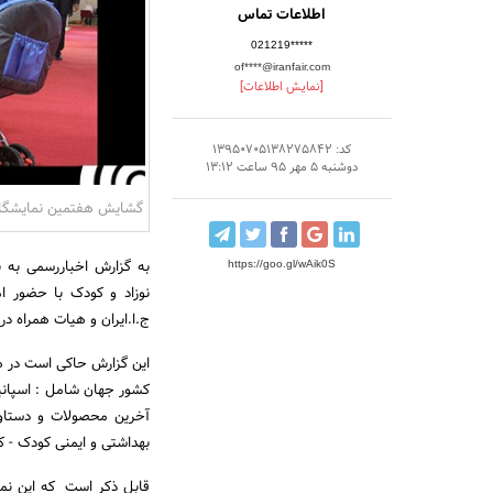
اطلاعات تماس
021219*****
of****@iranfair.com
[نمایش اطلاعات]
کد: 13950705138275842
دوشنبه 5 مهر 95 ساعت 13:12
گشایش هفتمین نمایشگاه ب
به گزارش اخباررسمی به ن
https://goo.gl/wAik0S
نوزاد و کودک با حضور ا
ج.ا.ایران و هیات همراه در
آخرین محصولات و دستاور
بهداشتی و ایمنی کودک - 