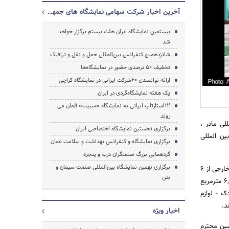
آخرین اخبار شرکت سهامی نمایشگاه های جمهوری اسلامی ایران
بیستمین نمایشگاه ایران هلث بیستم برگزار خواهد
شد
جستجو
شانزدهمین کنفرانس بین‌المللی حمل و نقل و ترافیک
تخفیف 50 درصدی حضور در نمایشگاه‌ها
ارائه توانمندی 60شرکت ایرانی در نمایشگاه کراچی
یک هفته نمایشگاه‌گردی در ایران
۱۲استارتاپ ایرانی به نمایشگاه «سبیت» آلمان می
روند
لی مادر ،
برگزاری نخستین نمایشگاه اختصاصی ایران
ن المللی
برگزاری نمایشگاه و کنفرانس بهداشت و سلامت عمان
گردهمایی بزرگ صنعتگران درب و پنجره
برگزاری نهمین نمایشگاه بین‌المللی صنعت سیمان و
این گزارش حاکی است در هفتمین نمایشگاه بین المللی مادر ، نوزاد و کودک تعداد 75 شرکت داخلی و 30 شرکت خارجی از 6
بتن
کشور جهان شامل : اسپانیا، ایتالیا، تایلند، ترکیه، کره جنوبی و چین در فضای نمایشگاهی به وسعت بیش از 6,700 مترمربع
ک - لوازم
د.
اخبار ویژه
ندان و متخصصین محترم