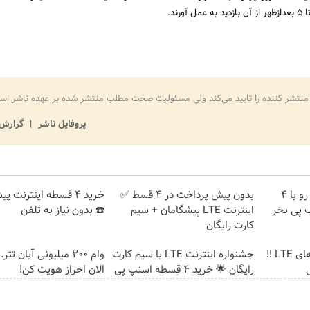
منتشر کننده را تایید می‌کند ولی مسئولیت صحت مطلب منتشر شده بر عهده ناشر اس
پروفایل ناشر
گزارش 
اینترنت LTE پیشگامان رو با 4
بدون پیش پرداخت در 4 قسط ✅
خرید 4 قسطه اینترنت پ
 پی بخر
اینترنت LTE پیشگامان + سیم
☎️ بدون نیاز به تلفن
کارت رایگان
جشنواره فروش مودم های LTE ‼️
جشنواره اینترنت LTE با سیم کارت
وام 200 میلیونی آبان تت
رایگان 🌟 خرید 4 قسطه اسنپ پی
الان احراز هویت کن!