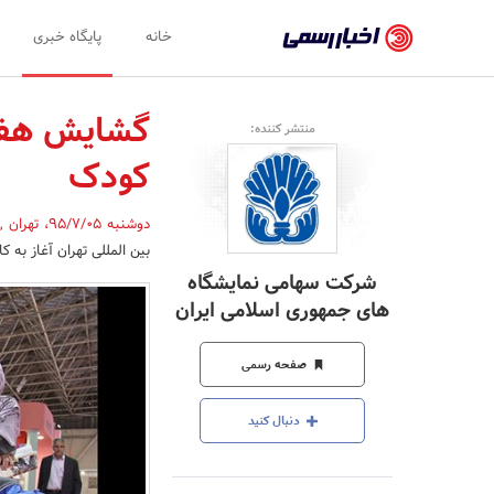
اخبار
خانه
پایگاه خبری
رسمی
-
گشایش هفتمی
منتشر کننده:
اخبار
کودک
تایید
شده
دوشنبه 95/7/05
،
تهران
,
بین المللی تهران آغاز به کا
شرکت‌ها،
شرکت سهامی نمایشگاه
سازمان‌ها
های جمهوری اسلامی ایران
و
صفحه رسمی
روابط
عمومی‌ها
دنبال کنید