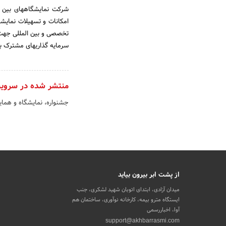
شرکت نمایشگاههای بین ال
امکانات و تسهیلات نمایش
تخصصی و بین المللی جهت ت
سرمایه گذاریهای مشترک بی
منتشر شده در سروی
جشنواره، نمایشگاه و هم
از پشت ابر بیرون بیاید
میدان آزادی، ابتدای اتوبان شهید لشکری، جنب
ایستگاه مترو بیمه، کارخانه نوآوری، ساختمان هم
آوا، اخباررسمی
support@akhbarrasmi.com