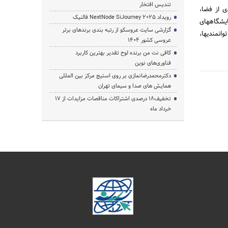
تندیس افتخار
ی از فضا،
رویداد NextNode SiJourney 2025 فالنیک
ایشگاههای
گزارشی سایت عروسکو از رتبه بندی برندهای برتر
انمندیها،
عروسی کشور 1404
کافی نت من برنده لوح تقدیر بهترین کاربرد
فناوری‌های نوین
دکترمحمدرضانمازی بر روی استیج مرکز بین المللی
همایش های صدا و سیمای تهران
تخفیف‌18 درصدی اشتراکات مناقصات مزایدات از 17
خرداد ماه