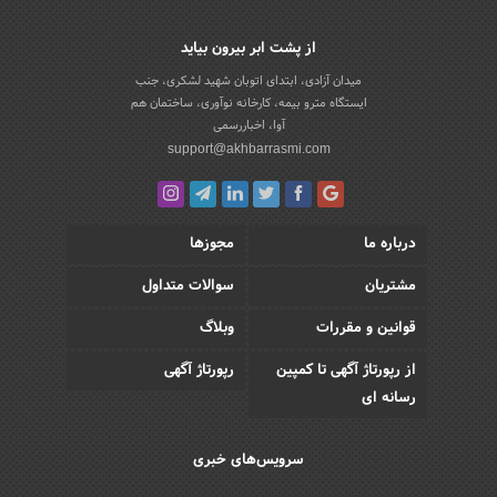
از پشت ابر بیرون بیاید
میدان آزادی، ابتدای اتوبان شهید لشکری، جنب
ایستگاه مترو بیمه، کارخانه نوآوری، ساختمان هم
آوا، اخباررسمی
support@akhbarrasmi.com
درباره ما
مجوزها
مشتریان
سوالات متداول
قوانین و مقررات
وبلاگ
از رپورتاژ آگهی تا کمپین
رپورتاژ آگهی
رسانه ای
سرویس‌های خبری