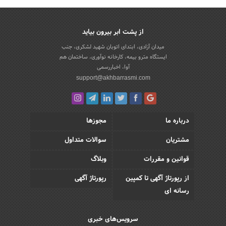
از پشت ابر بیرون بیاید
میدان آزادی، ابتدای اتوبان شهید لشکری، جنب
ایستگاه مترو بیمه، کارخانه نوآوری، ساختمان هم
آوا، اخباررسمی
support@akhbarrasmi.com
درباره ما
مجوزها
مشتریان
سوالات متداول
قوانین و مقررات
وبلاگ
از رپورتاژ آگهی تا کمپین
رپورتاژ آگهی
رسانه ای
سرویس‌های خبری