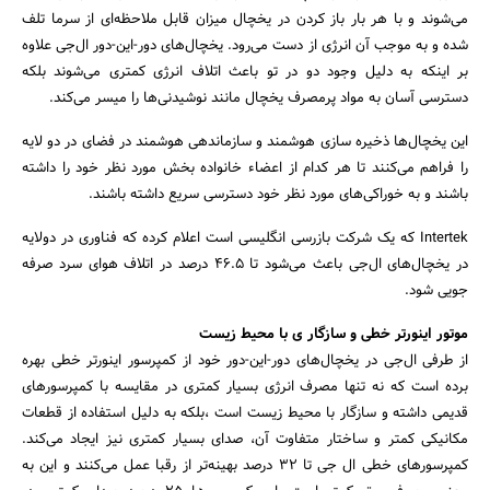
می‌شوند و با هر بار باز کردن در یخچال میزان قابل ملاحظه‌ای از سرما تلف
شده و به موجب آن انرژی از دست می‌رود. یخچال‌های دور-این-دور ال‌جی علاوه
جستجو
بر اینکه به دلیل وجود دو در تو باعث اتلاف انرژی کمتری می‌شوند بلکه
دسترسی آسان به مواد پرمصرف یخچال مانند نوشیدنی‌ها را میسر می‌کند.
این یخچال‌ها ذخیره سازی هوشمند و سازماندهی هوشمند در فضای در دو لایه
را فراهم می‌کنند تا هر کدام از اعضاء خانواده بخش مورد نظر خود را داشته
باشند و به خوراکی‌های مورد نظر خود دسترسی سریع داشته باشند.
Intertek که یک شرکت بازرسی انگلیسی است اعلام کرده که فناوری در دولایه‌
در یخچال‌های ال‌جی باعث می‌شود تا 46.5 درصد در اتلاف هوای سرد صرفه
جویی شود.
موتور اینورتر خطی و سازگار ی با محیط زیست
از طرفی ال‌جی در یخچال‌های دور-این-دور خود از کمپرسور اینورتر خطی بهره
برده است که نه تنها مصرف انرژی بسیار کمتری در مقایسه با کمپرسورهای
قدیمی داشته و سازگار با محیط زیست است ،بلکه به دلیل استفاده از قطعات
مکانیکی کمتر و ساختار متفاوت آن، صدای بسیار کمتری نیز ایجاد می‌کند.
کمپرسورهای خطی ال جی تا 32 درصد بهینه‌تر از رقبا عمل می‌کنند و این به