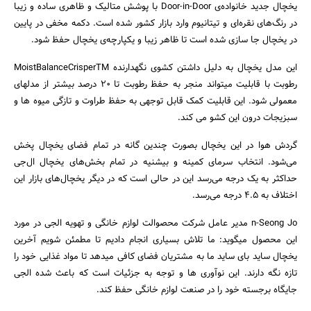
یخچال جدید خانواده‌ی Door-in-Door با پوشش متالیک و ظاهری ساده و زیبا
در رنگ‌های نقره‌ای و تیتانیوم وارد بازار کشور شده است. دکمه مخفی در پایین
در یخچال جا سازی شده است تا ظاهر زیبا و یکپارچه‌ی یخچال حفظ شود.
این مدل یخچال به دلیل داشتن کشوی نگهدارنده MoistBalanceCrisperTM
رطوبت با قابلیت میتواند منجر به حفظ رطوبت تا 20 درصد بیشتر از مدلهای
معمولی شود. این قابلیت کمک قابل توجهی به حفظ طراوت و تازگی میوه ها و
سبزیجات درون این کشو می کند.
گردش هوا در این یخچال بصورت چندین گانه در تمام فضای یخچال پخش
می‌شود. انتخاب سرمای کمینه و بیشنیه در تمام بخش‌های یخچال ال‌جی
حداکثر به یک درجه می‌رسد این در حالی است که در دیگر یخچال‌های بازار این
اختلاف به 4.5 درجه می‌رسد.
n-Seong Jo مدیر عامل شرکت محصوالت لوازم خانگی و تهویه الجی در مورد
این محصول میگوید: ما تلاش بسیاری انجام دادیم تا مطمئن شویم آخرین
یخچال ساید بای ساید ما به مشتریان فضای کافی میدهد تا مواد غذایی خود را
تازه نگه دارند. این نوآوری ها و توجه به جزئیات است که باعث شده الجی
جایگاه برجسته خود را در صنعت لوازم خانگی حفظ کند.