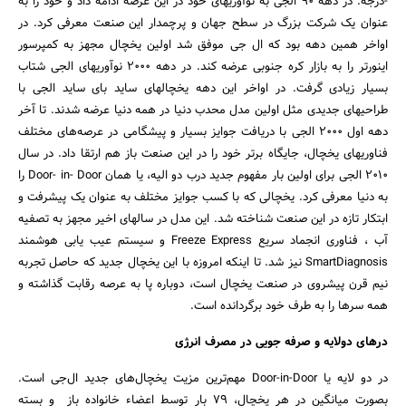
-درجه. در دهه 90 الجی به نوآوریهای خود در این عرصه ادامه داد و خود را به
عنوان یک شرکت بزرگ در سطح جهان و پرچمدار این صنعت معرفی کرد. در
اواخر همین دهه بود که ال جی موفق شد اولین یخچال مجهز به کمپرسور
اینورتر را به بازار کره جنوبی عرضه کند. در دهه 2000 نوآوریهای الجی شتاب
بسیار زیادی گرفت. در اواخر این دهه یخچالهای ساید بای ساید الجی با
طراحیهای جدیدی مثل اولین مدل محدب دنیا در همه دنیا عرضه شدند. تا آخر
دهه اول 2000 الجی با دریافت جوایز بسیار و پیشگامی در عرصه‌های مختلف
فناوریهای یخچال، جایگاه برتر خود را در این صنعت باز هم ارتقا داد. در سال
2010 الجی برای اولین بار مفهوم جدید درب دو الیه، یا همان Door- in- Door را
به دنیا معرفی کرد. یخچالی که با کسب جوایز مختلف به عنوان یک پیشرفت و
ابتکار تازه در این صنعت شناخته شد. این مدل در سالهای اخیر مجهز به تصفیه
آب ، فناوری انجماد سریع Freeze Express و سیستم عیب یابی هوشمند
SmartDiagnosis نیز شد. تا اینکه امروزه با این یخچال جدید که حاصل تجربه
نیم قرن پیشروی در صنعت یخچال است، دوباره پا به عرصه رقابت گذاشته و
همه سرها را به طرف خود برگردانده است.
درهای دولایه و صرفه جویی در مصرف انرژی
در دو لایه یا Door-in-Door مهم‌ترین مزیت یخچال‌های جدید ال‌جی است.
بصورت میانگین در هر یخچال، 79 بار توسط اعضاء خانواده باز و بسته