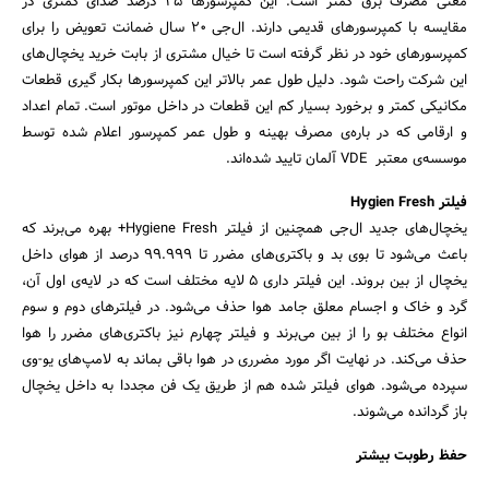
معنی مصرف برق کمتر است. این کمپرسورها 25 درصد صدای کمتری در
مقایسه با کمپرسورهای قدیمی دارند. ال‌جی 20 سال ضمانت تعویض را برای
کمپرسورهای خود در نظر گرفته است تا خیال مشتری از بابت خرید یخچال‌های
این شرکت راحت شود. دلیل طول عمر بالاتر این کمپرسورها بکار گیری قطعات
مکانیکی کمتر و برخورد بسیار کم این قطعات در داخل موتور است. تمام اعداد
و ارقامی که در باره‌ی مصرف بهینه‌ و طول عمر کمپرسور اعلام شده توسط
موسسه‌ی معتبر VDE آلمان تایید شده‌اند.
فیلتر Hygien Fresh
یخچال‌های جدید ال‌جی همچنین از فیلتر Hygiene Fresh+ بهره می‌برند که
باعث می‌شود تا بوی بد و باکتری‌های مضرر تا 99.999 درصد از هوای داخل
یخچال از بین بروند. این فیلتر داری 5 لایه مختلف است که در لایه‌ی اول آن،
گرد و خاک و اجسام معلق جامد هوا حذف می‌شود. در فیلترهای دوم و سوم
انواع مختلف بو را از بین می‌برند و فیلتر چهارم نیز باکتری‌های مضرر را هوا
حذف می‌کند. در نهایت اگر مورد مضرری در هوا باقی بماند به لامپ‌های یو-وی
سپرده می‌شود. هوای فیلتر شده هم از طریق یک فن مجددا به داخل یخچال
باز گردانده می‌شوند.
حفظ رطوبت بیشتر