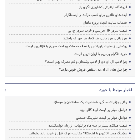
فروشگاه اینترنتی کشاورزی اگری راز
ایده های طلایی برای کسب درآمد از اینستاگرام
خدمات سایت انجام پروژه ماهان
قیمت سرور HP/بررسی و خرید سرور اچ پی
هر زبانی، هر زمانی، هر کجا، هر جور که راحتید!
رونمایی از سایت بلوباکس با هدف خدمات پرداخت سریع با نازلترین قیمت
خرید تلگرام پرمیوم با ارزان ترین قیمت
چرا لامپ ال ای دی از لامپ رشته‌ای و کم مصرف بهتر است؟
چرا پنل های ال ای دی سقفی فروش خوبی دارند؟
اخبار مرتبط با حوزه
وقتی جزئیات سنگی، شخصیت یک ساختمان را میسازد
عوامل موثر بر قیمت لوله گالوانیزه
عوامل موثر بر قیمت بلبرینگ صنعتی
قیمت میلگرد بستر در سه ماه پرالتهاب؛ از زبان تولیدکننده
دوزینگ پمپ اتاترون یا اینجکتا؟ مقایسه‌ای که قبل از خرید باید بخوانید