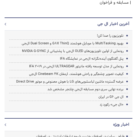
|
مسابقه و فراخوان
آخرین اخبار ال جی
تلویزیون را صدا کن!
بهبود MultiTasking با موبایل هوشمند G8X ThinQ و Dual Screen ال‌جی
رونمایی از اولین تلویزیون‌های OLED ال‌جی با پشتیبانی از NVIDIA G-SYNC
پنل گفتگوی آینده‌نگرانه ال‌جی در نمایشگاه IFA
رونمایی از مدل توسعه‌ یافته مانیتور ULTRAGEAR ال‌جی در IFA 2019
کیفیت تصویر چشم‌گیر و راحتی هوشمند، ارمغان Cinebeam 4K ال‌جی
عرضه گسترده ماشین لباسشویی‌های LG با هوش مصنوعی و موتور Direct Drive
برنده نهایی سری دوم مسابقه ال‌جی چلنجر مشخص شد
ال جی G6 در ایران
«ال جی» رکورد زد
اخبار ویژه
طراحی سایت در اصفهان بهترین شیوه تبلیغات اینترنتی در اصفهان