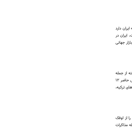
یران دارد
 ایران در
ازار جهانی
ه از جمله
اقدامات خوب و قابل قبول است. همانطور که می‌دانید تعداد هواپیماهای بالای سال 2000 میلادی در ایران در حال حاضر 12
ای ترکیه،
ا از اوفک
این پروژه‌ها را عملیاتی کرده و در سال 2016 و اوایل 2017 از مرحله مذاکرات