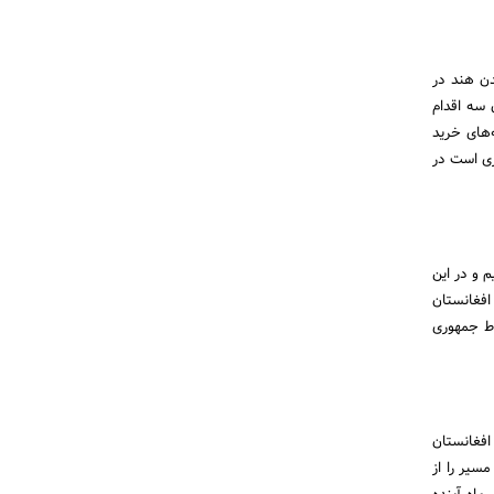
ن هند در
 سه اقدام
 توسعه فاز 2 چابهار که مناقصه‌های خرید
ریل که درحال بارگیری است در
م و در این
افغانستان
اط جمهوری
افغانستان
6 درصد از عملیات اجرایی مسیر را از