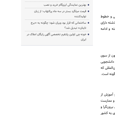
بهترین نمایندگی ایزوگام خرید و نصب
قیمت میلگرد بستر در سه ماه پرالتهاب؛ از زبان
نی و خطوط
تولیدکننده
 گرفته‌اند. در واقع شهرک بندری جبل‌علی امارات در 30 سال گذشته دارای
ساختمانی که قرار بود ویران شود؛ چگونه به «برج
تایتان» تبدیل شد؟
ه و ادامه
خونه چی اولین پلتفرم تخصصی آگهی رایگان املاک در
ایران
ون از سوی
 دانشجویی
المللی که
گونه است.
آموزش از
ن و ممارست
برون‌گرا و
ری به کشور