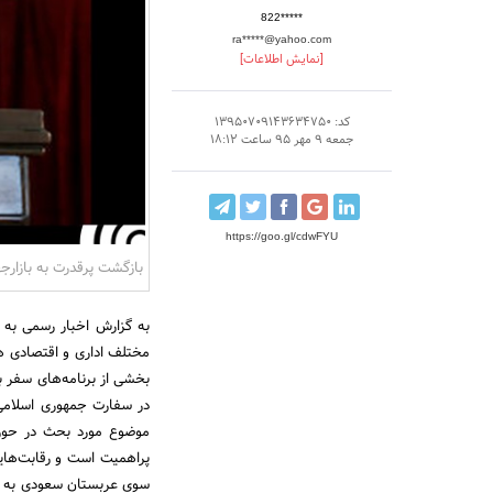
822*****
ra*****@yahoo.com
[نمایش اطلاعات]
کد: 13950709143634750
جمعه 9 مهر 95 ساعت 18:12
https://goo.gl/cdwFYU
بازگشت پرقدرت به بازارجه
به گزارش اخبار رسمی به 
مختلف اداری و اقتصادی هن
بخشی از برنامه‌های سفر ب
در سفارت جمهوری اسلامی ا
موضوع مورد بحث در حوزه
پراهمیت است و رقابت‌هایی
سوی عربستان سعودی به میز