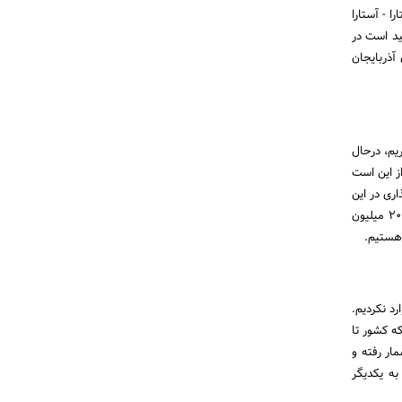
ا - آستارا
در حال اجرا بوده و امید است در
شت به استارا را نیز به صورت 50- 50 با جمهوری آذربایجان
یم، درحال
ز این است
اری در این
حوزه شتاب جدی گرفته است. در این عرصه، واردات گازوئیل ایران تقریبا به صفر رسیده و توانایی صادرات روزانه 20 میلیون
 هستیم.
د نکردیم.
ه کشور تا
ار رفته و
به یکدیگر