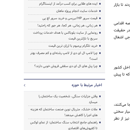
ایده های طلایی برای کسب درآمد از اینستاگرام
 تا بازار
خدمات سایت انجام پروژه ماهان
قیمت سرور HP/بررسی و خرید سرور اچ پی
صه اقدامی
جستجو
هر زبانی، هر زمانی، هر کجا، هر جور که راحتید!
 در حقیقت
رونمایی از سایت بلوباکس با هدف خدمات پرداخت
رجی اشغال
سریع با نازلترین قیمت
خرید تلگرام پرمیوم با ارزان ترین قیمت
چرا لامپ ال ای دی از لامپ رشته‌ای و کم مصرف بهتر
است؟
چرا پنل های ال ای دی سقفی فروش خوبی دارند؟
داخل کشور
که تا پیش
اخبار مرتبط با حوزه
وقتی جزئیات سنگی، شخصیت یک ساختمان را
میسازد
ا می‌کنند،
ملات خشک، متریال نوین صنعت ساختمان که هزینه‌
سیار سختی
های اجرا را کاهش میدهد!
یز از نظر
راهنمای جامع انتخاب سنگ ساختمان؛ از نمای لوکس
تا کفپوش‌های اقتصادی