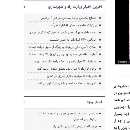
آخرین اخبار وزارت راه و شهرسازی
افتتاح یک‌هزار واحد مسکن‌مهر فاز ۸ پردیس
جزئیات ساخت مسکن اقشار کم‌درآمد
نصب تابلوهای کیلومتر شمار مناطق گردشگری نوروزی
ایرباس ۳۳۰ ایران‌ایر به زمین نشست
امکان تأمین مالی پروژه‌های بزرگ از سوی دولت نیست
آغاز ساماندهی سفرهای دریایی نوروز ۹۶ از ۲۵ اسفند‌
استقرار ۱۲ هزار راهدار در ۷۵۰ راهدارخانه در نوروز
برجام قرارداد ۹ سال بود تعلیق شده را زنده کرد
هدر رفت ۵ میلیارد دلاری انرژی در کشور
تحریم‌ها باعث خدشه‌دار شدن عزت ایرانی شد
ی بخش‌های
همچنین در
تصادی هند
اخبار ویژه
 مهم‌ترین
ود بسیار
طراحی سایت در اصفهان بهترین شیوه تبلیغات
اینترنتی در اصفهان
ی و چه از
فروشگاه اینترنتی کشاورزی اگری راز
زار را به