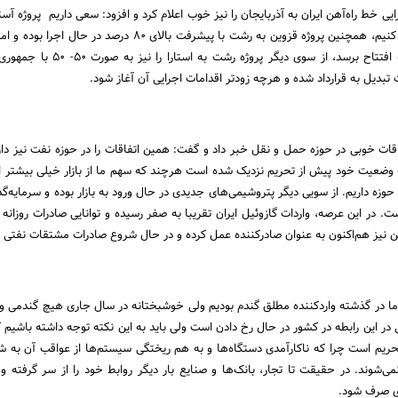
 خط راه‌آهن ایران به آذربایجان را نیز خوب اعلام کرد و افزود: سعی داریم پروژه آستار
نیز تا چندماه اخیر افتتاح کنیم، همچنین پروژه قزوین به رشت با پیشرفت بالای 80 درصد 
بهار یا پاییز سال آینده به افتتاح برسد، از سوی دیگر پروژه ر
بدیل به قرارداد شده و هرچه زودتر اقدامات اجرایی آن آغاز شود.
فاقات خوبی در حوزه حمل و نقل خبر داد و گفت: همین اتفاقات را در حوزه نفت نیز دار
ه وضعیت خود پیش از تحریم نزدیک شده است هرچند که سهم ما از بازار خیلی بیشتر ا
وزه داریم. از سویی دیگر پتروشیمی‌های جدیدی در حال ورود به بازار بوده و سرمایه‌گذ
زین نیز هم‌اکنون به عنوان صادرکننده عمل کرده و در حال شروع صادرات مشتقات نفتی
: ما در گذشته واردکننده مطلق گندم بودیم ولی خوشبختانه در سال جاری هیچ گندمی وار
در این رابطه در کشور در حال رخ دادن است ولی باید به این نکته توجه داشته باشیم ک
ریم است چرا که ناکارآمدی دستگاه‌ها و به هم ریختگی سیستم‌ها از عواقب آن به شم
شوند. در حقیقت تا تجار، بانک‌ها و صنایع بار دیگر روابط خود را از سر گرفته و 
دی صرف شود.