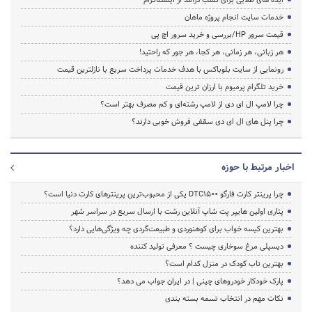
خدمات سایت انجام پروژه ماهان
قیمت سرور HP/بررسی و خرید سرور اچ پی
هر زبانی، هر زمانی، هر کجا، هر جور که راحتید!
رونمایی از سایت بلوباکس با هدف خدمات پرداخت سریع با نازلترین قیمت
خرید تلگرام پرمیوم با ارزان ترین قیمت
چرا لامپ ال ای دی از لامپ رشته‌ای و کم مصرف بهتر است؟
چرا پنل های ال ای دی سقفی فروش خوبی دارند؟
اخبار مرتبط با حوزه
چرا پرینتر کارت فارگو DTC1500 یکی از محبوب‌ترین پرینترهای کارت دنیا است؟
پتاری اولین هایپر پت شاپ آنلاین رشت با ارسال سریع در سراسر شهر
بهترین کیسه خواب برای کوهنوردی و طبیعت‌گردی چه ویژگی‌هایی دارد؟
دیسپلی مرغ سوخاری چیست ؟ معرفی تولید کننده
بهترین تاب کودک در منزل کدام است؟
پارک خودکار خودروهای چینی | در ایران جواب می دهد؟
نکات مهم در انتخاب تسمه بسته بندی