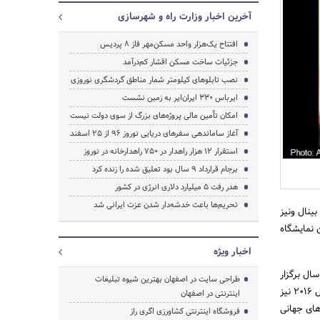
آخرین اخبار وزارت راه و شهرسازی
افتتاح یک‌هزار واحد مسکن‌مهر فاز ۸ پردیس
جزئیات ساخت مسکن اقشار کم‌درآمد
نصب تابلوهای کیلومتر شمار مناطق گردشگری نوروزی
ایرباس ۳۳۰ ایران‌ایر به زمین نشست
امکان تأمین مالی پروژه‌های بزرگ از سوی دولت نیست
آغاز ساماندهی سفرهای دریایی نوروز ۹۶ از ۲۵ اسفند‌
استقرار ۱۲ هزار راهدار در ۷۵۰ راهدارخانه در نوروز
جستجو
برجام قرارداد ۹ سال بود تعلیق شده را زنده کرد
هدر رفت ۵ میلیارد دلاری انرژی در کشور
تحریم‌ها باعث خدشه‌دار شدن عزت ایرانی شد
ینال ونیز
 نمایشگاه
اخبار ویژه
هر دو یک سال برگزار
طراحی سایت در اصفهان بهترین شیوه تبلیغات
می‌شود، ایران در سال 2014 (در دولت یازدهم) برای نخستین بار در این نمایشگاه شرکت کرد. در این راستا در سال 2016 نیز
اینترنتی در اصفهان
های جهانی
فروشگاه اینترنتی کشاورزی اگری راز