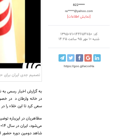
822*****
ra*****@yahoo.com
[نمایش اطلاعات]
کد: 13950710144654750
شنبه 10 مهر 95 ساعت 14:25
https://goo.gl/wcvxHa
تصمیم جدی ایران برای ح
به گزارش اخبار رسمی به ن
در خانه وارطان د در خصوص
سعی ‌کرد تا این خلاء را 
شاهد دومین دوره حضور ایر