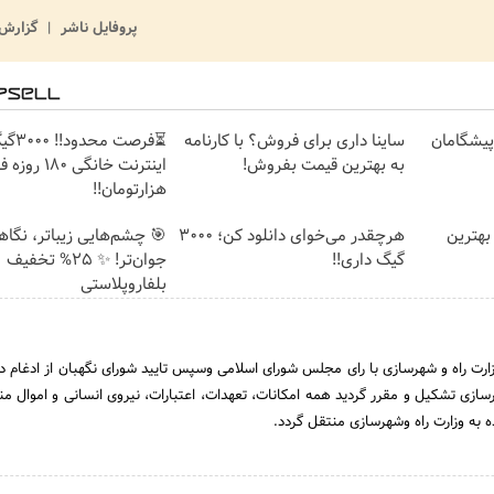
پروفایل ناشر
گزارش 
ت پیشگامان
ساینا داری برای فروش؟ با کارنامه
⏳فرصت محدود!
به بهترین قیمت بفروش!
هزارتومان!!
بهترین
هرچقدر می‌خوای دانلود کن؛ 3000
🎯 چشم‌هایی زیباتر، نگا
گیگ داری!!
جوان‌تر! ✨ 25% تخفیف
بلفاروپلاستی
تاریخ 31 خرداد 1390 وزارت راه و شهرسازی با رای مجلس شورای اسلامی وسپس تایید شورای نگهبان از ادغام 
سازی تشکیل و مقرر گردید همه امکانات، تعهدات، اعتبارات، نیروی انسانی و اموال من
ه به وزارت راه وشهرسازی منتقل گردد.