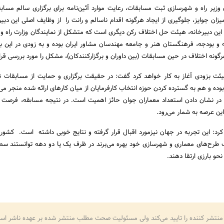
یر راه و شهرسازی ثبت مسابقات، رعایت موارد آئین‌نامه برای برگزاری سالم مسابق
یزان جوایز، جلوگیری از ایجاد هرگونه اقدام ناسالم و رانت را از وظایف اصلی این دبیر
د این دبیرخانه، هیئت حل اختلاف رکن دیگری است که متشکل از نمایندگان وزارت راه و
مه و بودجه، فرهنگستان هنر و جامعه مهندسان مشاور ایران بوده و به زودی در این 
گونه اختلاف در حین مسابقات (بین داوران و برگزارکنندکان)، مشکل را مورد بررسی قرا
 هیئت بزودی آغاز به کار خواهد کرد گفت: در حقیقت برگزاری و حمایت از مسابقات ن
ده و هم به گسترده کردن حوزه انتخاب کارفرمایان از میان کارهای ارائه شده منجر می
در نشان دادن استعداد معماران جوان حائز اهمیت است. در نتیجه مسابقه، فرصت 
این عرصه به شمار می‌رود.
کرد: این تجربه در جهان نیزمورد اقبال قرار گرفته و نتایج خوبی داشته است. کشوره
اب طرح‌های معماری و شهرسازی خود بهره می‌برند در ظرف یک یا دو دهه توانستند س
حو بارزی ارتقا دهند.
منتشر کننده را تایید می‌کند ولی مسئولیت صحت مطلب منتشر شده بر عهده ناشر اس