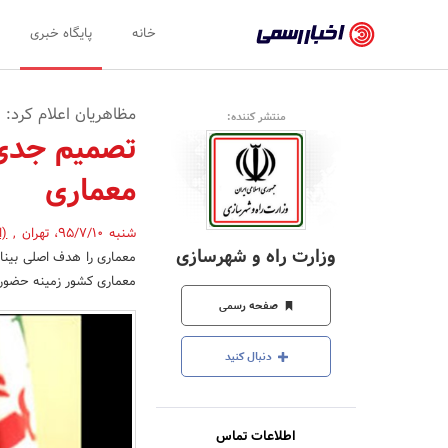
اخبار
خانه
پایگاه خبری
رسمی
-
مظاهریان اعلام کرد:
منتشر کننده:
اخبار
تصمیم جدی 
تایید
معماری
شده
شرکت‌ها،
شنبه 95/7/10
،
تهران
,
(ا
وزارت راه و شهرسازی
معماری را هدف اصلی بینا
سازمان‌ها
معماری کشور زمینه حضور مع
و
صفحه رسمی
روابط
دنبال کنید
عمومی‌ها
اطلاعات تماس