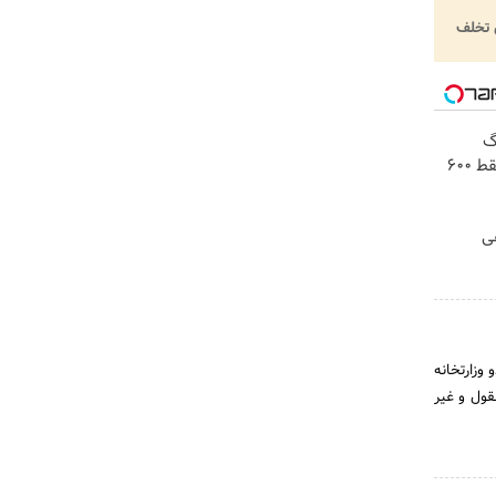
تخلف
! 3000گیگ
اینترنت خانگی 180 روزه فقط 600
هی
دو وزارتخانه
قول و غیر