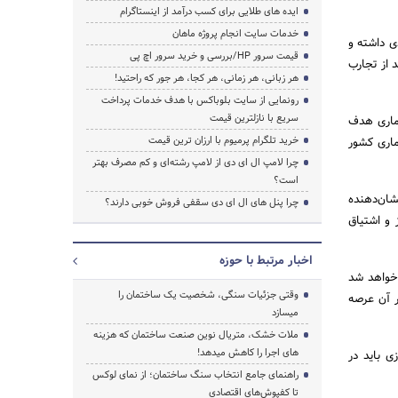
ایده های طلایی برای کسب درآمد از اینستاگرام
خدمات سایت انجام پروژه ماهان
ی داشته و
قیمت سرور HP/بررسی و خرید سرور اچ پی
 از تجارب
هر زبانی، هر زمانی، هر کجا، هر جور که راحتید!
رونمایی از سایت بلوباکس با هدف خدمات پرداخت
سریع با نازلترین قیمت
عماری هدف
خرید تلگرام پرمیوم با ارزان ترین قیمت
ماری کشور
چرا لامپ ال ای دی از لامپ رشته‌ای و کم مصرف بهتر
است؟
شان‌دهنده
چرا پنل های ال ای دی سقفی فروش خوبی دارند؟
 و اشتیاق
اخبار مرتبط با حوزه
عدی در سال 2020 در دوبی برگزار خواهد شد
وقتی جزئیات سنگی، شخصیت یک ساختمان را
ر آن عرصه
میسازد
ملات خشک، متریال نوین صنعت ساختمان که هزینه‌
های اجرا را کاهش میدهد!
ی باید در
راهنمای جامع انتخاب سنگ ساختمان؛ از نمای لوکس
تا کفپوش‌های اقتصادی