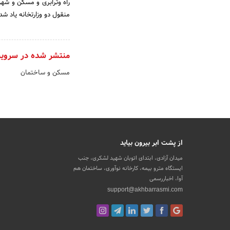
راه وترابری و مسکن و شهر
منقول دو وزارتخانه یاد شد
منتشر شده در سروی
مسکن و ساختمان
از پشت ابر بیرون بیاید
میدان آزادی، ابتدای اتوبان شهید لشکری، جنب
ایستگاه مترو بیمه، کارخانه نوآوری، ساختمان هم
آوا، اخباررسمی
support@akhbarrasmi.com