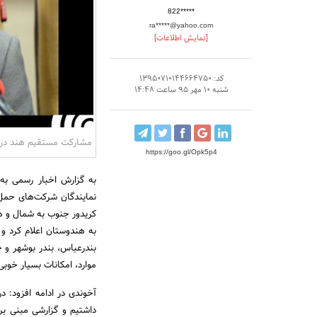
822*****
ra*****@yahoo.com
[نمایش اطلاعات]
کد: 13950710144664750
شنبه 10 مهر 95 ساعت 14:48
مشارکت مستقیم هند در تأ
https://goo.gl/Opk5p4
به گزارش اخبار رسمی به
نمایندگان شرکت‌های حمل 
کریدور جنوب به شمال و همچ
به هندوستان اعلام کرد و 
بندرعباس، بندر بوشهر و چ
موارد، امکانات بسیار خوبی
آخوندی در ادامه افزود: 
داشتیم و گزارشی مبنی بر 