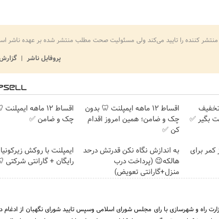
منتشر کننده را تایید می‌کند ولی مسئولیت صحت مطلب منتشر شده بر عهده ناشر اس
پروفایل ناشر
گزارش 
دندان با ۲۵٪ تخفیف
اقساط ۱۲ ماهه ایمپلنت 🦷 بدون
اقساط ۱۲ ماهه ایمپلنت
ت بگیر ✅
چک و ضامن؛ همین امروز اقدام
چک و ضامن ✅
کن ✅
 کمر برای
به اندازش نگاه نکن قدرتش درحد
ایمپلنت با روکش زیرکونیا
هالکه😉 (پرداخت درب
رایگان + گارانتی شرکتی 
منزل+گارانتی تعویض)
تاریخ 31 خرداد 1390 وزارت راه و شهرسازی با رای مجلس شورای اسلامی وسپس تایید شورای نگهبان از ادغام 