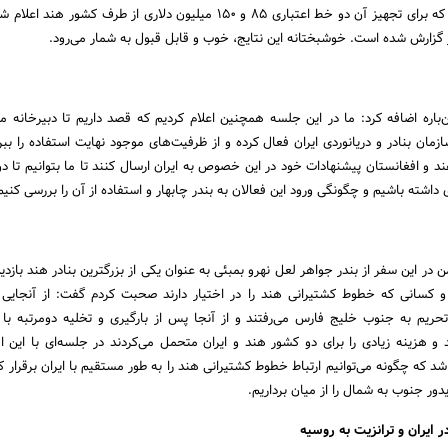
می‌برد، ارائه کرده و گفتیم که برای تجهیز آن دو خط اعتباری 85 و 150 میلیون دلاری از طرف کشو
ز گزارش شده است. خوشبختانه این نتایج، خوب و قابل قبول به شمار می‌رود.
ن‌باره اضافه کرد: ما در این جلسه همچنین اعلام کردیم که قصد داریم تا دبیرخانه مو
ازمان بنادر و دریانوردی ایران فعال کرده و از ظرفیت‌های موجود نهایت استفاده را ببر
 و افغانستان پیشنهادات خود در این خصوص به ایران ارسال کنند تا ما بتوانیم تا دو 
 داشته باشیم و چگونگی ورود این فعالان به بندر چابهار و استفاده از آن را بررسی کنیم
 در این سفر از بندر جواهر لعل نهرو بمبئی به عنوان یکی از بزرگترین بنادر هند بازدید
 کسانی که خطوط کشتیرانی هند را در اختیار دارند صحبت کردم گفت: از آنجایی
تحریم به جنوب خلیج فارس می‌رفتند و از آنجا پس از بارگیری و تخلیه دومرتبه با
د و هزینه زیادی را برای دو کشور هند و ایران متحمل می‌کردند در جلسه‌ای با این اف
 که چگونه می‌توانیم ارتباط خطوط کشتیرانی هند را به طور مستقیم با ایران برقرار کر
ور جنوب به شمال را از میان برداریم.
ر ایران و ترانزیت به روسیه