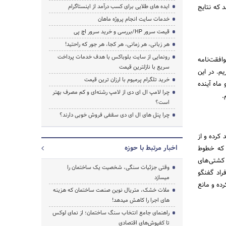
ر هند اعلام شد که نتایج
ایده های طلایی برای کسب درآمد از اینستاگرام
خدمات سایت انجام پروژه ماهان
قیمت سرور HP/بررسی و خرید سرور اچ پی
هر زبانی، هر زمانی، هر کجا، هر جور که راحتید!
رونمایی از سایت بلوباکس با هدف خدمات پرداخت
افقت‌نامه
سریع با نازلترین قیمت
یم. در این
خرید تلگرام پرمیوم با ارزان ترین قیمت
ماه آینده
چرا لامپ ال ای دی از لامپ رشته‌ای و کم مصرف بهتر
.
است؟
چرا پنل های ال ای دی سقفی فروش خوبی دارند؟
 کرده و از
اخبار مرتبط با حوزه
 که خطوط
 کشتی‌های
وقتی جزئیات سنگی، شخصیت یک ساختمان را
راد گفنگو
میسازد
ده و مانع
ملات خشک، متریال نوین صنعت ساختمان که هزینه‌
های اجرا را کاهش میدهد!
راهنمای جامع انتخاب سنگ ساختمان؛ از نمای لوکس
تا کفپوش‌های اقتصادی