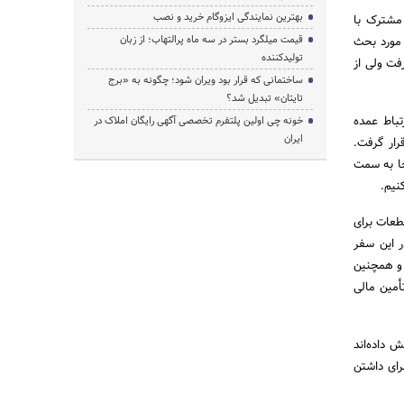
بهترین نمایندگی ایزوگام خرید و نصب
 مشترک با
قیمت میلگرد بستر در سه ماه پرالتهاب؛ از زبان
 مورد بحث
تولیدکننده
کو برسند حدود 40 روز به شمار می‌رفت ولی از
ساختمانی که قرار بود ویران شود؛ چگونه به «برج
تایتان» تبدیل شد؟
تباط عمده
خونه چی اولین پلتفرم تخصصی آگهی رایگان املاک در
ایران
رار گرفت.
جا به سمت
نیم.
طعات برای
ر این سفر
 و همچنین
أمین مالی
 داده‌اند
رای داشتن