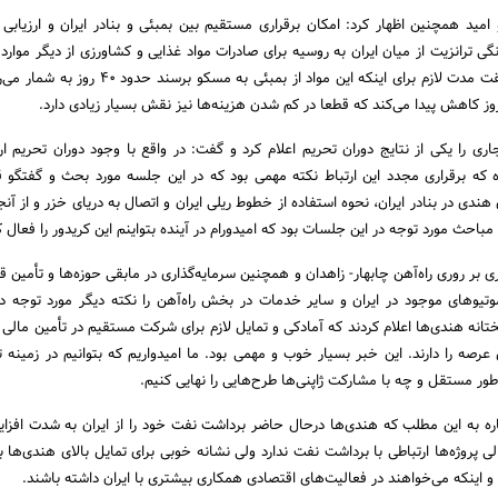
امید همچنین اظهار کرد: امکان برقراری مستقیم بین بمبئی و بنادر ایران و ارزیابی
ی ترانزیت از میان ایران به روسیه برای صادرات مواد غذایی و کشاورزی از دیگر موارد
بین دو کشور بود. در حقیقت مدت لازم برای اینکه این مواد از بمبئی به مس
ری را یکی از نتایج دوران تحریم اعلام کرد و گفت: در واقع با وجود دوران تحریم ار
که برقراری مجدد این ارتباط نکته مهمی بود که در این جلسه مورد بحث و گفتگو ق
ندی در بنادر ایران، نحوه استفاده از خطوط ریلی ایران و اتصال به دریای خزر و از آن
مباحث مورد توجه در این جلسات بود که امیدورام در آینده بتواینم این کریدور را فعال ک
 بر روری راه‌آهن چابهار- زاهدان و همچنین سرمایه‌گذاری در مابقی حوزه‌ها و تأمین ق
تیوهای موجود در ایران و سایر خدمات در بخش راه‌آهن را نکته دیگر مورد توجه د
ختانه هندی‌ها اعلام کردند که آمادکی و تمایل لازم برای شرکت مستقیم در تأمین مالی
 عرصه را دارند. این خبر بسیار خوب و مهمی بود. ما امیدواریم که بتوانیم در زمینه ت
ه طور مستقل و چه با مشارکت ژاپنی‌ها طرح‌هایی را نهایی کنیم.
اره به این مطلب که هندی‌ها درحال حاضر برداشت نفت خود را از ایران به شدت افزایش
 پروژه‌ها ارتباطی با برداشت نفت ندارد ولی نشانه خوبی برای تمایل بالای هندی‌ها ب
و اینکه می‌خواهند در فعالیت‌های اقتصادی همکاری بیشتری با ایران داشته باشند.