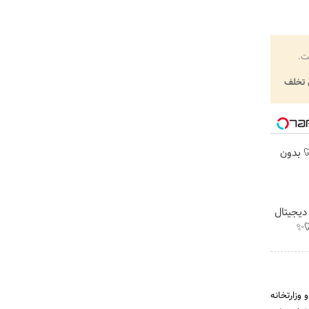
ت.
تخلف
 🦷 بدون
 دیجیتال
✨
دو وزارتخانه