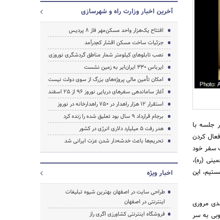
آخرین اخبار وزارت راه و شهرسازی
افتتاح یک‌هزار واحد مسکن‌مهر فاز ۸ پردیس
جزئیات ساخت مسکن اقشار کم‌درآمد
نصب تابلوهای کیلومتر شمار مناطق گردشگری نوروزی
ایرباس ۳۳۰ ایران‌ایر به زمین نشست
امکان تأمین مالی پروژه‌های بزرگ از سوی دولت نیست
آغاز ساماندهی سفرهای دریایی نوروز ۹۶ از ۲۵ اسفند‌
استقرار ۱۲ هزار راهدار در ۷۵۰ راهدارخانه در نوروز
برجام قرارداد ۹ سال بود تعلیق شده را زنده کرد
ر جلسه با
هدر رفت ۵ میلیارد دلاری انرژی در کشور
فعال کردن
تحریم‌ها باعث خدشه‌دار شدن عزت ایرانی شد
ف سفر خود
ینی (ره)،
جستجو
ستیم، این
اخبار ویژه
طراحی سایت در اصفهان بهترین شیوه تبلیغات
اینترنتی در اصفهان
ندی مروری
فروشگاه اینترنتی کشاورزی اگری راز
وبی به سر