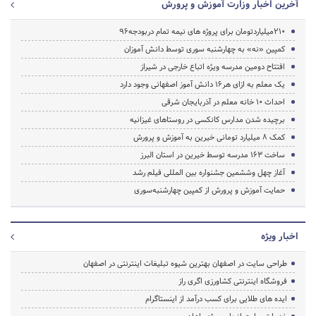
آخرین اخبار وزارت آموزش و پرورش
210میلیاردتومان برای پروژه های نیمه تمام دربودجه96
کمپین «نه» به چهارشنبه سوری توسط دانش آموزان
افتتاح دومین مدرسه ویژه اتباع خارجی در شیراز
یک معلم به ازای هر16 دانش آموز اصفهانی وجود دارد
احداث ۱۰ خانه معلم در آذربایجان شرقی
برچیده شدن مدارس کانکسی در روستاهای غیزانیه
کمک 8 میلیارد تومانی خیرین به آموزش و پرورش
ساخت 163 مدرسه توسط خیرین در استان البرز
آغاز چهل وششمین جشنواره بین المللی فیلم رشد
حمایت آموزش و پرورش از کمپین چهارشنبه‌سوری
اخبار ویژه
طراحی سایت در اصفهان بهترین شیوه تبلیغات اینترنتی در اصفهان
فروشگاه اینترنتی کشاورزی اگری راز
ایده های طلایی برای کسب درآمد از اینستاگرام