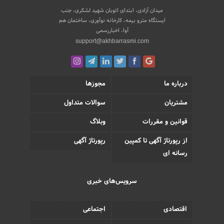
میدان آزادی، ابتدای اتوبان شهید لشکری، جنب
ایستگاه مترو بیمه، کارخانه نوآوری، ساختمان هم
آوا، اخباررسمی
support@akhbarrasmi.com
درباره ما
مجوزها
مشتریان
سوالات متداول
قوانین و مقررات
وبلاگ
از رپورتاژ آگهی تا کمپین
رپورتاژ آگهی
رسانه ای
سرویس‌های خبری
اقتصادی
اجتماعی